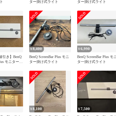
ト
ター掛け式ライト
ター掛け式ライト
8,400
6,990
¥
¥
で値引き】BenQ
BenQ ScreenBar Plus モニ
BenQ ScreenBar Plus モ
 Plus モニターラ
ター掛け式ライト
タ一掛け式ライト
8,100
7,500
¥
¥