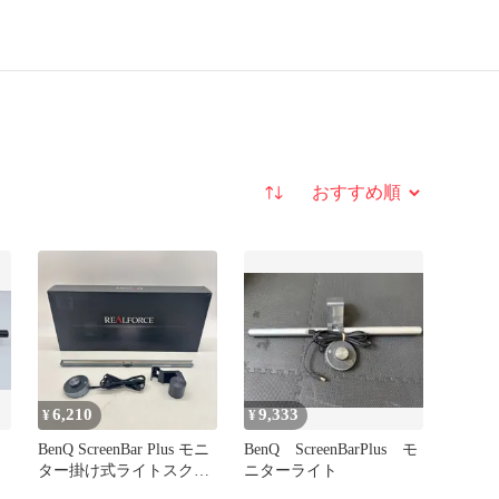
並び替え
6,210
9,333
¥
¥
BenQ ScreenBar Plus モニ
BenQ ScreenBarPlus モ
ター掛け式ライトスクリ
ニターライト
ーンバー プラス [ デスク