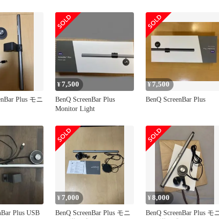
7,500
7,500
¥
¥
enBar Plus モニ
BenQ ScreenBar Plus
BenQ ScreenBar Plus
Monitor Light
7,000
8,000
¥
¥
nBar Plus USB
BenQ ScreenBar Plus モニ
BenQ ScreenBar Plus モ