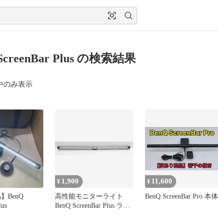
ScreenBar Plus の検索結果
中のみ表示
1,900
11,600
¥
¥
品】BenQ
高性能モニターライト
BenQ ScreenBar Pro 本体
lus
BenQ ScreenBar Plus ライ
ト本体のみ