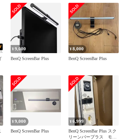
ライト monitor lamp]
【HNo.5950】
9,000
8,000
¥
¥
イ
BenQ ScreenBar Plus
BenQ ScreenBar Plus
反
9,000
6,999
¥
¥
ニ
BenQ ScreenBar Plus
BenQ ScreenBar Plus スク
リーンバープラス モニ