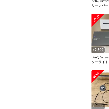
BenQ Scree
リーンバー
式ライト
7,500
¥
BenQ Scree
ターライト
6,500
¥