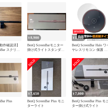
10%OFF
8,900
1,080
¥
¥
動作確認済】
BenQ ScreenBarモニター
BenQ ScreenBar Halo ワ
eenBar スクリー
掛け式ライトスタンダー
ヤレスリモコン 保護 フ
D
ドモデル
ィルム OverLay 9H Plus
ベンキュー 9H 高硬度 
射防止
7,650
7,000
¥
¥
Bar Plus
BenQ ScreenBar Plus モニ
BenQ ScreenBar Plus モ
ターライト
ター掛け式ライト