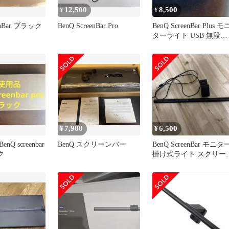
12,500
8,500
¥
¥
eenBar ブラック
BenQ ScreenBar Pro
BenQ ScreenBar Plus モ
ターライト USB 無段調
光 廃盤
7,900
6,500
¥
¥
Q screenbar
BenQ スクリーンバー
BenQ ScreenBar モニタ
ク
掛け式ライト スクリー
バー 小傷あり