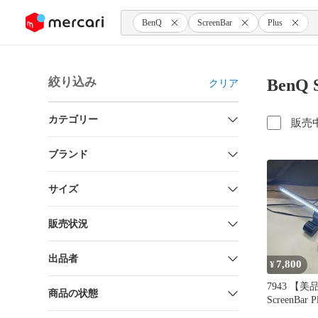
ンツにスキップ
BenQ
ScreenBar
Plus
絞り込み
BenQ 
クリア
カテゴリー
販売
ブランド
サイズ
販売状況
出品者
7,800
¥
7943 【美
商品の状態
ScreenBar P