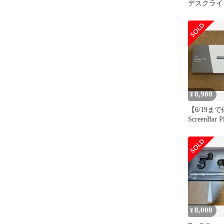
デスクライ
8,980
¥
【6/19ま
ScreenBar
イト
8,000
¥