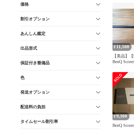
価格
割引オプション
あんしん鑑定
11,500
¥
出品形式
【美品】【
BenQ Scr
保証付き整備品
ンバー LE
色
発送オプション
配送料の負担
9,300
¥
タイムセール割引率
BenQ Screen