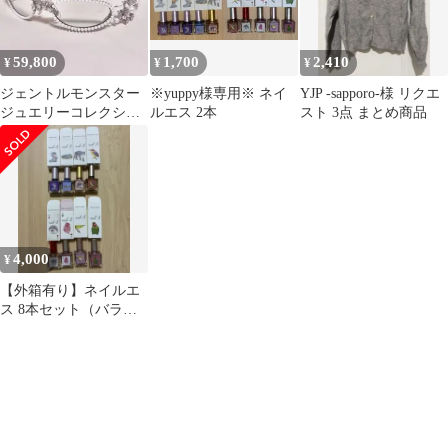
上品 きれいめ ブラック
黒 レディース S【36】
02AP-0020
59,800
1,700
2,410
¥
¥
¥
ジェントルモンスター
※yuppy様専用※ ネイ
YJP -sapporo-様 リクエ
ジュエリーコレクショ
ルエス 2本
スト 3点 まとめ商品
ン 2025 Bijou De 02
4,000
¥
【外箱有り】ネイルエ
ス 8本セット（バラ売
り可）