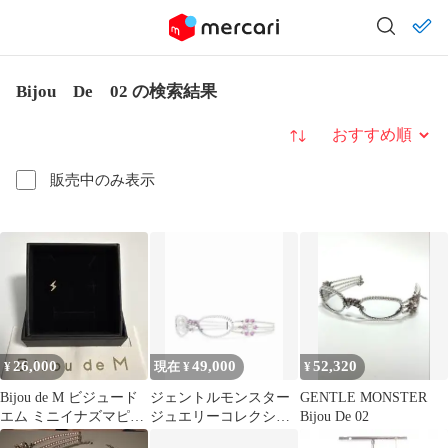
Bijou De 02 の検索結果
並び替え
販売中のみ表示
26,000
49,000
52,320
¥
現在 ¥
¥
Bijou de M ビジュード
ジェントルモンスター
GENTLE MONSTER
エム ミニイナズマピア
ジュエリーコレクショ
Bijou De 02
ス YG
ンBijou De 02