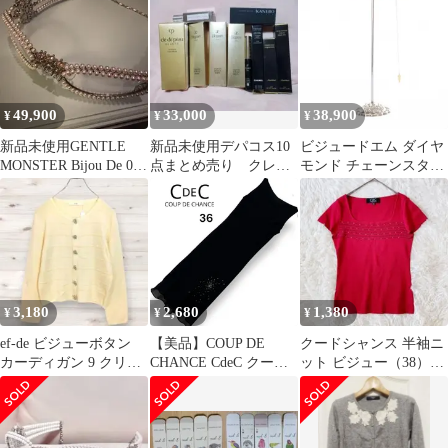
49,900
33,000
38,900
¥
¥
¥
新品未使用GENTLE
新品未使用デパコス10
ビジュードエム ダイヤ
MONSTER Bijou De 02
点まとめ売り クレ
モンド チェーンスタッ
箱無しサングラス
ド、CHANELなど
ズピアス(片耳用) イエ
ローゴールド
3,180
2,680
1,380
¥
¥
¥
ef-de ビジューボタン
【美品】COUP DE
クードシャンス 半袖ニ
カーディガン 9 クリー
CHANCE CdeC クード
ット ビジュー（38）赤
ムイエロー 上品 冷
シャンス ノースリーブ
華やか 上品 コンパクト
房対策
ワンピース ビジュー ス
春夏
パンコール ロング シフ
ォン フォーマル ドレス