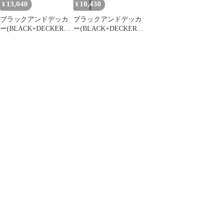
13,040
10,430
¥
¥
ブラックアンドデッカ
ブラックアンドデッカ
ー(BLACK+DECKER)
ー(BLACK+DECKER)
GoPak コードレス サン
GoPak コードレス ジグ
ダー 本体のみ DIY 電動
ソー 本体のみ DIY 電動
工具 研磨工具 10.8V
工具 切断工具 ワンタッ
BDCDS12UB [サンダー
チ ブレード交換 10.8V
本体のみ]
BDCJS12UB [ジグソー
本体のみ]