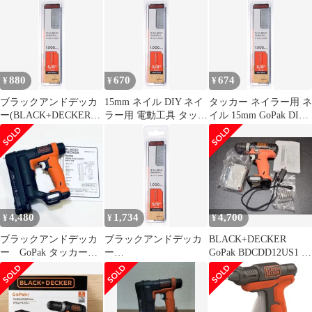
B/DCDS12UB
BLACK+DECKER
ー用 ステープル 10mm
BDCDS12UB GoPak サ
DIY 電動工具 締付 固定
ンダー 本体のみ【ハン
工具 BDTRA706T
ズクラフト飯塚店】
【中古】
880
670
674
¥
¥
¥
ブラックアンドデッカ
15mm ネイル DIY ネイ
タッカー ネイラー用 ネ
ー(BLACK+DECKER)
ラー用 電動工具 タッカ
イル 15mm GoPak DIY
GoPak タッカー ネイラ
ー 締付 GoPak 固定工具
電動工具 締付 ブラック
ー用 ネイル 15mm DIY
ブラックアンドデッカ
アンドデッカー
電動工具 締付 固定工具
ー(BLACK+DECKER)
(BLACK+DECKER) 固
BDBN625S
BDBN625S
定工具 BDBN625S
4,480
1,734
4,700
¥
¥
¥
ブラックアンドデッカ
ブラックアンドデッカ
BLACK+DECKER
ー GoPak タッカー・
ー
GoPak BDCDD12US1 電
ネイラー（本体のみ）
(BLACK+DECKER)GoP
動ドライバードリル
akタッカーネイラー用
ネイル15mmDIY電動工
具締付固定工具