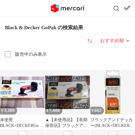
Black & Decker GoPak の検索結果
並び替え
販売中のみ表示
3,300
7,000
662
¥
¥
¥
未使用
▲【未使用品】【長期
ブラックアンドデッカ
BLACK+DECKERGoPa
保管品】ブラックアン
ー(BLACK+DECKER)
kコードレスサンダー
ドデッカー
GoPak タッカー ネイラ