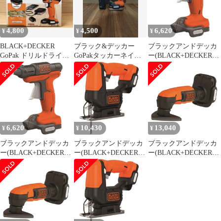
BDBN625S
4,800
4,500
6,620
¥
¥
¥
BLACK+DECKER
ブラック&デッカー
ブラックアンドデッカ
GoPak ドリルドライバ
GoPakタッカーネイラ
ー(BLACK+DECKER)
ー BDCDD12U1
ー本体BDCT12UB 中古
GoPak コードレス グル
品
ーガン 本体のみ 予熱時
間60秒 10.8V
BDCGG12UB [グルーガ
ン本体のみ]
6,620
10,430
13,040
¥
¥
¥
ブラックアンドデッカ
ブラックアンドデッカ
ブラックアンドデッカ
ー(BLACK+DECKER)
ー(BLACK+DECKER)
ー(BLACK+DECKER)
GoPak コードレス グル
GoPak コードレス ジグ
GoPak コードレス サン
ーガン 本体のみ 予熱時
ソー 本体のみ DIY 電動
ダー 本体のみ DIY 電動
間60秒 10.8V
工具 切断工具 ワンタッ
工具 研磨工具 10.8V
BDCGG12UB [グルーガ
チ ブレード交換 10.8V
BDCDS12UB [サンダー
ン本体のみ]
BDCJS12UB [ジグソー
本体のみ]
本体のみ]