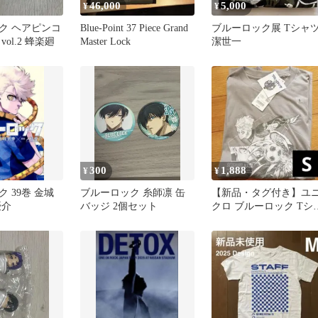
46,000
5,000
¥
¥
ク ヘアピンコ
Blue-Point 37 Piece Grand
ブルーロック展 Tシャ
ol.2 蜂楽廻
Master Lock
潔世一
300
1,888
¥
¥
 39巻 金城
ブルーロック 糸師凛 缶
【新品・タグ付き】ユ
優介
バッジ 2個セット
クロ ブルーロック Tシ
ツ 凪誠士郎 (Sサイズ)