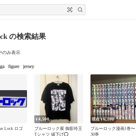
 lock の検索結果
中のみ表示
ga
figure
jersey
4,500
6,100
¥
現在 ¥
ue Lock ロゴ
ブルーロック展 御影玲王
ブルーロック漫画1巻〜
Tシャツ 値下げ⭕️
30巻