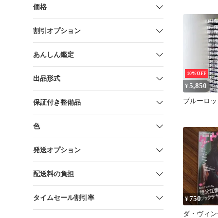
価格
割引オプション
あんしん鑑定
10%OFF
出品形式
5,850
¥
ブルーロッ
保証付き整備品
色
発送オプション
配送料の負担
タイムセール割引率
750
¥
ダ・ヴィンチ