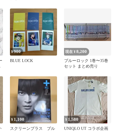
900
8,200
¥
現在 ¥
ー
BLUE LOCK
ブルーロック 1巻〜35巻
L
セット まとめ売り
1,100
1,580
¥
¥
か
スクリーンプラス ブル
UNIQLO UT コラボ企画