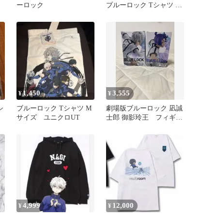
ーロック
ブルーロック Tシャツ ホ
ワイト Lサイズ
1,450
3,555
¥
¥
シ
ブルーロック Tシャツ M
劇場版ブルーロック 凪誠
サイズ ユニクロUT
士郎 御影玲王 フィギュ
ア 2種セット
4,999
12,000
¥
¥