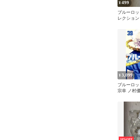
499
¥
ブルーロッ
レクション v
3,099
¥
ブルーロック
宗幸 ノ村
10%OFF