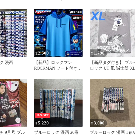
2,500
1,790
¥
¥
ク 漫画
【新品】ロックマン
【新品タグ付き】 ブル
ROCKMAN フード付きT
ロック UT 凪 誠士郎 X
シャツ Lサイズ CAPCOM
10%OFF
5,220
3,000
¥
¥
 9月号 ブル
ブルーロック 漫画 20巻
ブルーロック 漫画 1巻