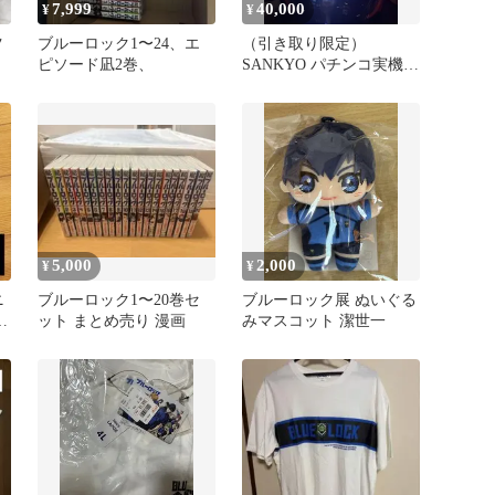
7,999
40,000
¥
¥
ツ
ブルーロック1〜24、エ
（引き取り限定）
ピソード凪2巻、
SANKYO パチンコ実機
ブルーロック 本体（簡易
ユニット付き
5,000
2,000
¥
¥
ニ
ブルーロック1〜20巻セ
ブルーロック展 ぬいぐる
ャ
ット まとめ売り 漫画
みマスコット 潔世一