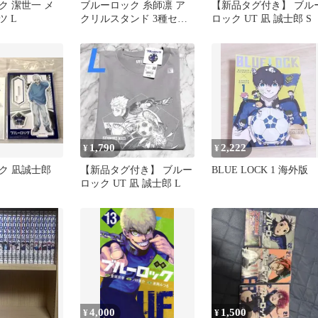
ク 潔世一 メ
ブルーロック 糸師凛 ア
【新品タグ付き】 ブル
ツ L
クリルスタンド 3種セッ
ロック UT 凪 誠士郎 S
ト
1,790
2,222
¥
¥
ク 凪誠士郎
【新品タグ付き】 ブルー
BLUE LOCK 1 海外版
ロック UT 凪 誠士郎 L
4,000
1,500
¥
¥