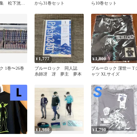
集 松下洸平
から31巻セット
ら10巻セット
セイなし
1,777
1,800
¥
¥
 1巻〜26巻
ブルーロック 同人誌
ブルーロック 潔世一 T
糸師冴 冴 夢主 夢本
ャツ XLサイズ
1,980
1,790
¥
¥