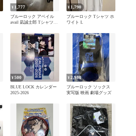
1,777
1,790
¥
¥
ロ
ブルーロック アベイル
ブルーロック Tシャツ ホ
avail 凪誠士郎 Tシャツ
ワイト L
4L
500
2,980
¥
¥
BLUE LOCK カレンダー
ブルーロック ソックス
2025-2026
実写版 映画 劇場グッズ