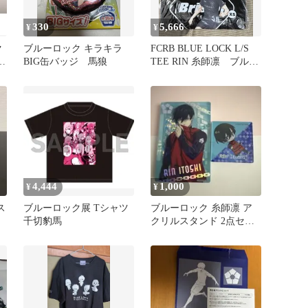
330
5,666
¥
¥
ク
ブルーロック キラキラ
FCRB BLUE LOCK L/S
ラ
BIG缶バッジ 馬狼
TEE RIN 糸師凛 ブルー
ロック
4,444
1,000
¥
¥
ス
ブルーロック展 Tシャツ
ブルーロック 糸師凛 ア
2
千切豹馬
クリルスタンド 2点セッ
ト