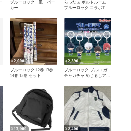
ー
ブルーロック 凪 パー
らっだぁ ボルトルーム
カー
ブルーロック コラボTシ
ャツ
2,000
2,390
¥
¥
ブルーロック 12巻 13巻
ブルーロック ブルロ ガ
14巻 15巻 セット
チャガチャ めじるしアク
セサリー コンプ
13,000
2,400
¥
¥