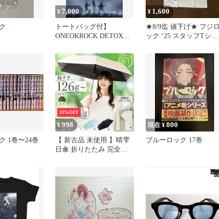
7,000
1,600
¥
¥
ク
トートバッグ付】
★8/9迄 値下げ★ フジ
ONEOKROCK DETOX
ック ‘25 スタッフTシャ
JAPAN TOUR 2025
ツ 【M】 ブルー
33%OFF
998
800
¥
現在 ¥
 1巻〜24巻
【 新古品 未使用 】晴雫
ブルーロック 17巻
日傘 折りたたみ 完全遮
光 晴雨兼用 傘 軽量 【 ワ
ンタッチ自動開閉 】 安
全ロック付き UVカット
100％ 折りたたみ傘 超軽
量 レディース メンズ 子
供 吸水 傘カバー ケース
付属