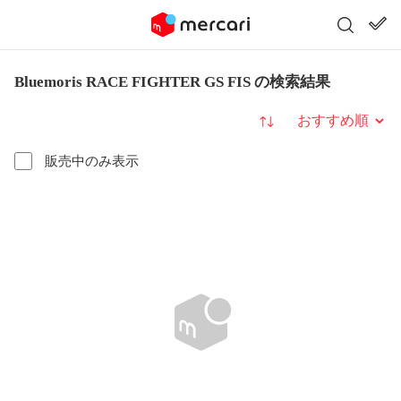
Bluemoris RACE FIGHTER GS FIS の検索結果
並び替え
販売中のみ表示