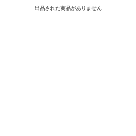
出品された商品がありません