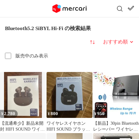
Bluetooth5.2 SiBYL Hi-Fi の検索結果
並び替え
販売中のみ表示
2,780
800
950
¥
¥
¥
【流通希少】新品未開
ワイヤレスイヤホン
【新品】30pin Bluetooth
封 HIFI SOUND ワイヤ
HIFI SOUND ブラック
レシーバー ワイヤレス
レスイヤホン2025年モ
新品未使用
化 高音質 迅速発送