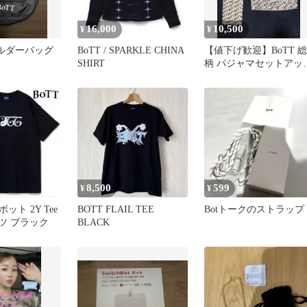
16,000
10,500
¥
¥
ョルダーバッグ
BoTT / SPARKLE CHINA
【値下げ歓迎】BoTT 総
SHIRT
柄 パジャマセットアッ
シャツ パンツ Mサイズ
8,500
599
¥
¥
ボット 2Y Tee
BOTT FLAIL TEE
Botトークのストラップ
ツ ブラック
BLACK