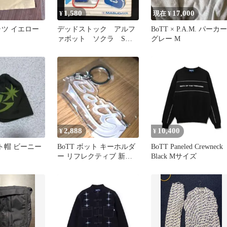
1,580
17,000
¥
現在 ¥
シャツ イエロー
デッドストック アルフ
BoTT × P.A.M. パーカー
ァボット ソクラ S
グレー M
増田屋コーポレーショ
ン ロボット
2,888
10,400
¥
¥
ット帽 ビーニー
BoTT ボット キーホルダ
BoTT Paneled Crewneck
ー リフレクティブ 新品
Black Mサイズ
未使用