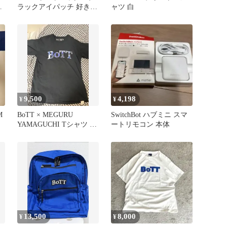
ッ
ラックアイパッチ 好きに
ャツ 白
も！
9,500
4,198
¥
¥
M
BoTT × MEGURU
SwitchBot ハブミニ スマ
YAMAGUCHI Tシャツ M
ートリモコン 本体
限定
13,500
8,000
¥
¥