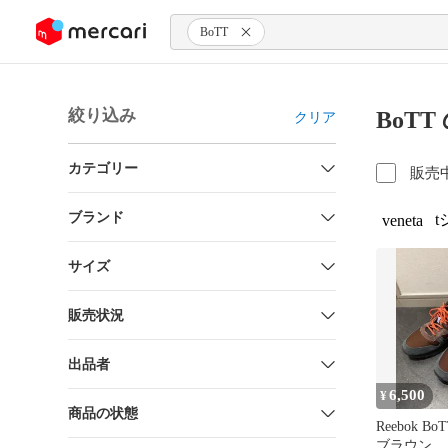
ンツにスキップ
BoTT
絞り込み
BoT
クリア
カテゴリー
販売
ブランド
t
veneta
サイズ
販売状況
出品者
6,500
¥
商品の状態
Reebok 
ブラウン