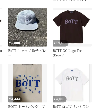
6,000
19,499
¥
¥
wn
BoTT キャップ 帽子 グレ
BOTT OG Logo Tee
ー
(Brown)
4,444
4,000
¥
¥
品
BOTT トートバッグ ブ
BoTT ロゴプリント Tシ