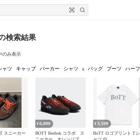
T の検索結果
中のみ表示
シャツ
キャップ
パーカー
シャツ
バッグ
ブーツ
ハー
s
6,000
3,500
¥
¥
BoTT スニーカー
BOTT Reebok コラボ ス
BoTT ロゴプリント Tシ
ニーカー オレンジブラ
ャツ 白