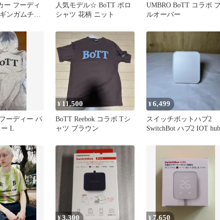
ーカー フーディ
人気モデル☆ BoTT ポロ
UMBRO BoTT コラボ 
go ギンガムチェ
シャツ 花柄 ニット
ルオーバー
ビー
11,500
6,499
¥
¥
ゴ フーディー パ
BoTT Reebok コラボ Tシ
スイッチボットハブ2
ー L
ャツ ブラウン
SwitchBot ハブ2 IOT hu
3,300
7,650
¥
¥