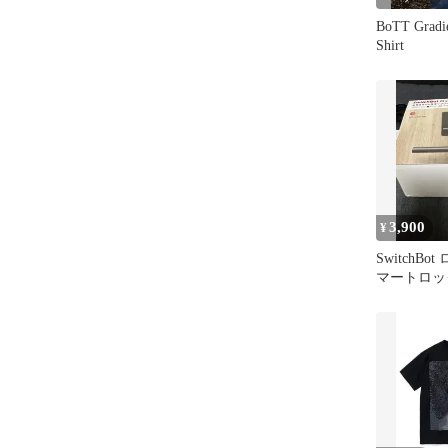
BoTT Gradie
Shirt
3,900
¥
SwitchBo
マートロッ