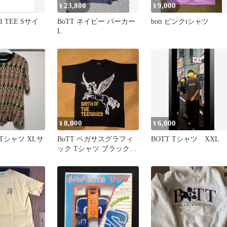
23,800
9,000
¥
¥
II TEE Sサイ
BoTT ネイビー パーカー
bott ピンクtシャツ
L
8,000
6,000
¥
¥
 Tシャツ XLサ
BoTT ペガサスグラフィ
BOTT Tシャツ XXL
ック Tシャツ ブラック M
サイズ