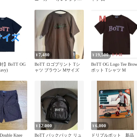
ウン 27 27.5
7,480
19,500
¥
¥
】BoTT OG
BoTT ロゴプリント Tシ
BoTT OG Logo Tee Bro
avy)
ャツ ブラウン Mサイズ
ボット Tシャツ M
12,000
6,000
¥
¥
 Double Knee
BoTT バックパック リュ
ドリブルボット 新