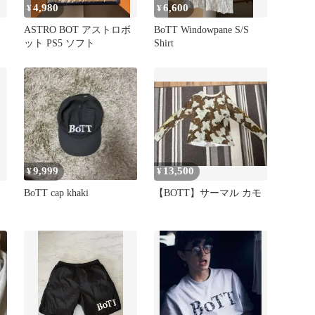
4,980
6,600
¥
¥
ASTRO BOT アストロボ
BoTT Windowpane S/S
ット PS5 ソフト
Shirt
9,999
13,500
¥
¥
BoTT cap khaki
【BOTT】サーマル カモ