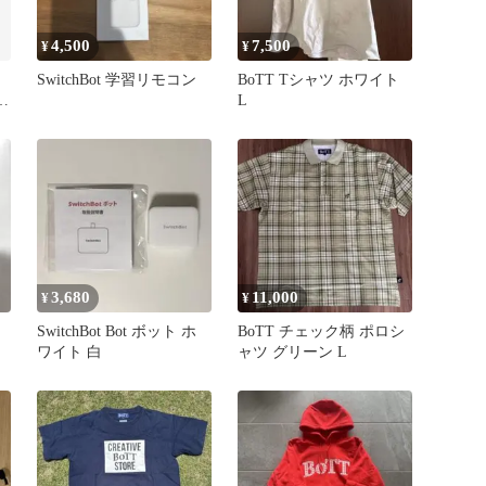
4,500
7,500
¥
¥
SwitchBot 学習リモコン
BoTT Tシャツ ホワイト
プ
L
3,680
11,000
¥
¥
SwitchBot Bot ボット ホ
BoTT チェック柄 ポロシ
ワイト 白
ャツ グリーン L