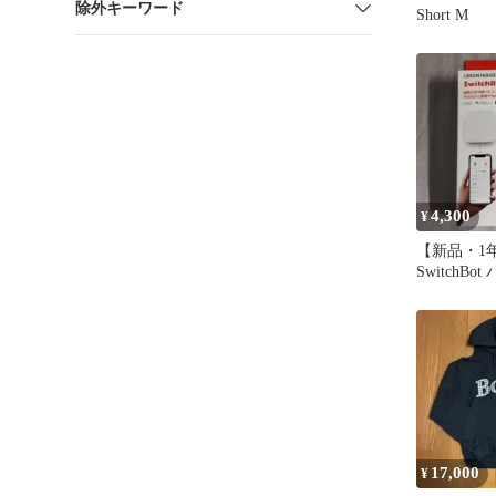
除外キーワード
Short M
4,300
¥
【新品・1
SwitchBo
ートリモコ
ット
17,000
¥