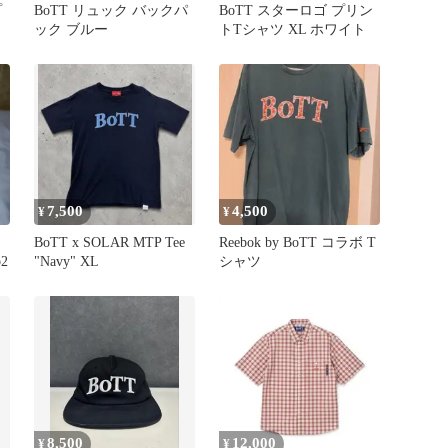
プ
BoTT リュック バックパ
BoTT スターロゴ プリン
ック ブルー
トTシャツ XL ホワイト
7,500
4,500
¥
¥
BoTT x SOLAR MTP Tee
Reebok by BoTT コラボ T
b2
"Navy" XL
シャツ
8,500
12,000
¥
¥