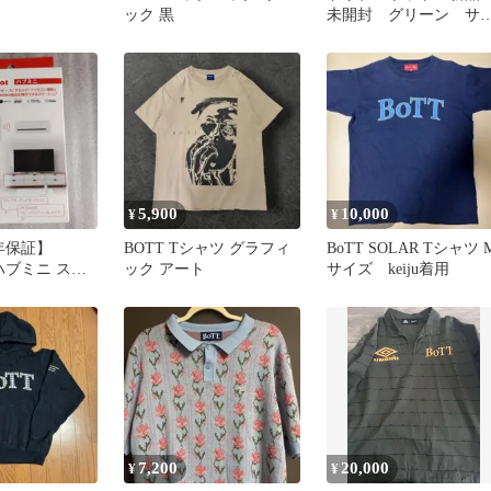
ック 黒
未開封 グリーン サ
カー ドリブル 練習
5,900
10,000
¥
¥
年保証】
BOTT Tシャツ グラフィ
BoTT SOLAR Tシャツ 
t ハブミニ スマ
ック アート
サイズ keiju着用
ン スイッチボ
7,200
20,000
¥
¥