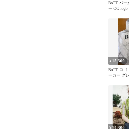
BoTT パ
ー OG lo
ック ネイ
15,300
¥
BoTT ロ
ーカー グレ
14,300
¥