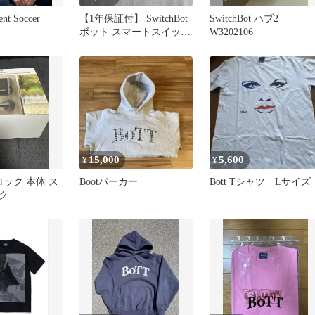
nt Soccer
【1年保証付】 SwitchBot
SwitchBot ハブ2
ボット スマートスイッチ
W3202106
ロボット 黒
15,000
5,600
¥
¥
t ロック 本体 ス
Bootパーカー
Bott Tシャツ Lサイズ
ク