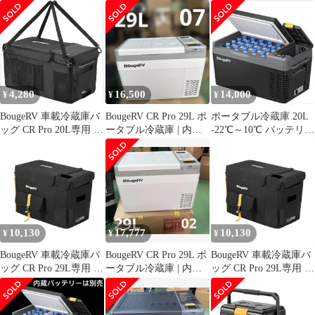
グ 保冷バッグカバー
内蔵可能急速冷凍 20L
バッテリー別売
4,280
16,500
14,000
¥
¥
¥
BougeRV 車載冷蔵庫バ
BougeRV CR Pro 29L ポ
ポータブル冷蔵庫 20L
ッグ CR Pro 20L専用 収
ータブル冷蔵庫 | 内蔵
-22℃～10℃ バッテリー
納ケース 保冷 防塵 防
バッテリは別売
内蔵可能・バッテリー
撥水 保護 20L
別売
10,130
17,777
10,130
¥
¥
¥
BougeRV 車載冷蔵庫バ
BougeRV CR Pro 29L ポ
BougeRV 車載冷蔵庫バ
ッグ CR Pro 29L専用 収
ータブル冷蔵庫 | 内蔵
ッグ CR Pro 29L専用 収
納ケース ポータブル冷
バッテリー別売
納ケース ポータブル冷
蔵庫専用バッグ 保冷 防
蔵庫専用バッグ 保冷 防
塵 防撥水 保護 高耐久
塵 防撥水 保護 高耐久