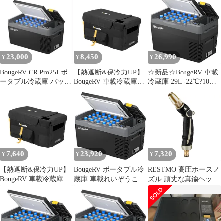
CRPro20L
撥水 保護 20L
23,000
8,450
26,990
¥
¥
¥
BougeRV CR Pro25Lポ
【熱遮断&保冷力UP】
☆新品☆BougeRV 車載
ータブル冷蔵庫 バッテ
BougeRV 車載冷蔵庫バ
冷蔵庫 29L -22℃?10℃
リー内蔵可能急速冷凍
ッグ CR Pro 20L専用 収
急速冷凍 ポータブルれ
納ケース | 省エネ 防塵
いぞうこ 【バッテリー
防湿 防撥水 耐摩耗 丸
は別売りで、内蔵可
洗い可能 高耐久設計 多
能】車載冷蔵冷凍庫
機能保護カバー 保冷・
3WAY電源 DC12V/24V
保管両用 アウトドア冷
AC100V 大容量 クーラ
蔵庫用保護カバー 20Lts
ーボックス 電気式 電動
7,640
23,920
7,320
¥
¥
¥
eb556edc
静音 省エ 6974d5e9
【熱遮断&保冷力UP】
BougeRV ポータブル冷
RESTMO 高圧ホースノ
BougeRV 車載冷蔵庫バ
蔵庫 車載れいぞうこ
ズル 頑丈な真鍮ヘッ
ッグ CR Pro 20L専用 収
20L -22℃?10℃ 急速冷
ド、洗車、庭掃除、芝
納ケース | 省エネ 防塵
凍 【バッテリー内蔵可
生や植物の散水用金属
防湿 防撥水 耐摩耗 丸
能・バッテリー別売】
水ホースノズル、調節
洗い可能 高耐久設計 多
3WAY電源 DC12V/24V
可能な親指流量制御、4