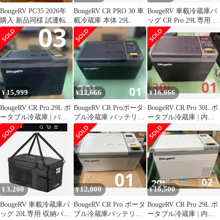
BougeRV PC35 2026年
BougeRV CR PRO 30 車
BougeRV 車載冷蔵庫バ
購入 新品同様 試運転1
載冷蔵庫 本体 29L
ッグ CR Pro 29L専用 収
回 付属品完備
納バッグ 保冷
15,999
12,666
16,666
¥
¥
¥
BougeRV CR Pro 29L ポ
BougeRV CR Proポータ
BougeRV CR Pro 30L ポ
ータブル冷蔵庫 | バッ
ブル冷蔵庫 バッテリー
ータブル冷蔵庫 | 内臓
テリー内蔵可能
内蔵可能急速冷凍 20L
バッテリー別売
3,200
12,000
16,500
¥
¥
¥
BougeRV 車載冷蔵庫バ
BougeRV CR Pro ポータ
BougeRV CR Pro 29L ポ
ッグ 20L専用 収納バッ
ブル冷蔵庫バッテリー
ータブル冷蔵庫 | 内蔵