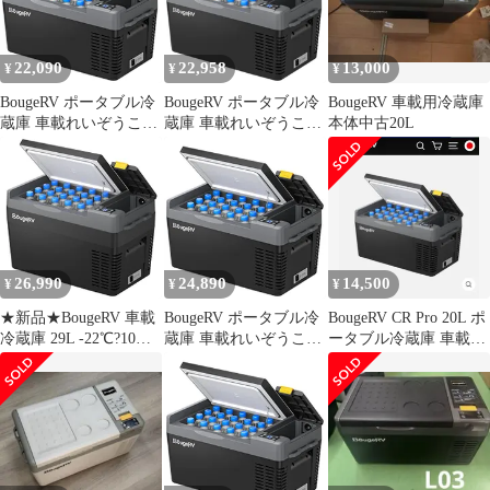
機能保護カバー 保冷・
AC100V 車載冷蔵冷凍
パターン マットブラッ
保管両用 アウトドア冷
庫 クーラーボックス 電
ク★m 3a00ad2f
蔵庫用保護カバー 20Le
気式 車載 電動 車に乗
22,090
22,958
13,000
¥
¥
¥
せる 静音 e781e1da
BougeRV ポータブル冷
BougeRV ポータブル冷
BougeRV 車載用冷蔵庫
蔵庫 車載れいぞうこ
蔵庫 車載れいぞうこ
本体中古20L
20L -22℃?10℃ 急速冷
20L -22℃～10℃ 急速冷
凍 【バッテリー内蔵可
凍 バッテリー内蔵可能
能・バッテリー別売】
3WAY電源 DC12V/24V
3WAY電源 DC12V/24V
AC100V 車載冷蔵冷凍
AC100V 車載冷蔵冷凍
庫 クーラーボックス 電
庫 クーラーボックス 電
気式 車載 電動 車に乗
気式 車載 電動 車に乗
せる 静音 大容量 省エ
26,990
24,890
14,500
¥
¥
¥
せる 静音 大容量 省エ
ネ 車載家庭両用 小…
ネ
★新品★BougeRV 車載
BougeRV ポータブル冷
BougeRV CR Pro 20L ポ
冷蔵庫 29L -22℃?10℃
蔵庫 車載れいぞうこ
ータブル冷蔵庫 車載冷
急速冷凍 ポータブルれ
20L -22℃?10℃ 急速冷
蔵庫
いぞうこ 【バッテリー
凍 【バッテリー内蔵可
は別売りで、内蔵可
能・バッテリー別売】
能】車載冷蔵冷凍庫
3WAY電源 DC12V/24V
3WAY電源 DC12V/24V
AC100V 車載冷蔵冷凍
AC100V 大容量 クーラ
庫 クーラーボックス 電
ーボックス 電気式 電動
気式 車載 電動 車に乗