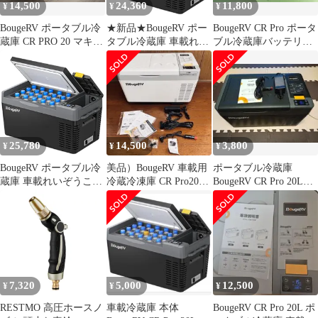
14,500
24,360
11,800
¥
¥
¥
静音 省エ 99450f49
せる 静音 4577d4a5
BougeRV ポータブル冷
★新品★BougeRV ポー
BougeRV CR Pro ポータ
蔵庫 CR PRO 20 マキタ
タブル冷蔵庫 車載れい
ブル冷蔵庫バッテリー
18vバッテリーも可
ぞうこ 20L -22℃?10℃
内蔵可能急速冷凍 20L
急速冷凍 【バッテリー
内蔵可能・バッテリー
別売】3WAY電源
DC12V/24V AC100V 車
載冷蔵冷凍庫 クーラー
ボックス 電気式 車載
25,780
14,500
3,800
¥
¥
¥
電動 車に乗せ c681ae1c
BougeRV ポータブル冷
美品）BougeRV 車載用
ポータブル冷蔵庫
蔵庫 車載れいぞうこ
冷蔵冷凍庫 CR Pro20
BougeRV CR Pro 20L
20L -22℃?10℃ 急速冷
20L 付属品全有り
ジャンク品（故障品）
凍 【バッテリー内蔵可
能・バッテリー別売】
3WAY電源 DC12V/24V
AC100V 車載冷蔵冷凍
庫 クーラーボックス 電
気式 車載 電動 車に乗
7,320
5,000
12,500
¥
¥
¥
せる 静音 34981aa1
RESTMO 高圧ホースノ
車載冷蔵庫 本体
BougeRV CR Pro 20L ポ