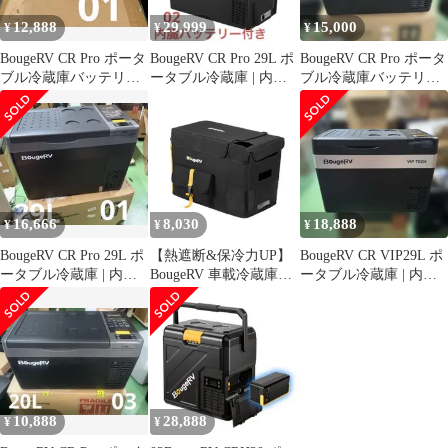
12,888
29,999
15,000
¥
¥
¥
BougeRV CR Pro ポータ
BougeRV CR Pro 29L ポ
BougeRV CR Pro ポータ
ブル冷蔵庫バッテリー
ータブル冷蔵庫 | 内臓
ブル冷蔵庫バッテリー
内蔵可能急速冷凍 20L
バッテリー付き
内蔵可能急速冷凍 20L
16,666
8,030
18,888
¥
¥
¥
BougeRV CR Pro 29L ポ
【熱遮断&保冷力UP】
BougeRV CR VIP29L ポ
ータブル冷蔵庫 | 内臓
BougeRV 車載冷蔵庫バ
ータブル冷蔵庫 | 内蔵
バッテリー別売
ッグ CR Pro 29L専用 収
バッテリは別売
納ケース 省エネ 防塵防
湿 防撥水 耐摩耗 丸洗
い可能 高耐久設計 多機
能保護カバー 保冷・保
管両用 アウトドア冷蔵
庫用保護カバー 29L
10,888
28,888
¥
¥
15544b36