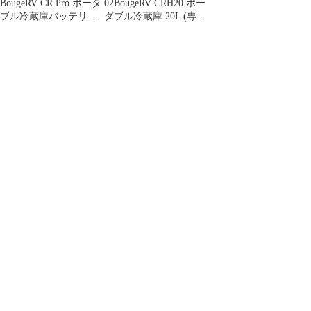
BougeRV CR Pro ポータ
02BougeRV CRH20 ポー
ブル冷蔵庫バッテリー
ダブル冷蔵庫 20L (専用
内蔵可能急速冷凍 20L
バッテリー付属)