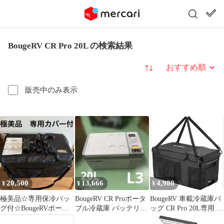
BougeRV CR Pro 20L の検索結果
並び替え
販売中のみ表示
20,500
13,666
4,980
¥
¥
¥
極美品☆専用保冷バッ
BougeRV CR Proポータ
BougeRV 車載冷蔵庫バ
グ付☆BougeRVポータ
ブル冷蔵庫 バッテリー
ッグ CR Pro 20L専用 収
ブル車載冷蔵冷凍庫
内蔵可能急速冷凍 20L
納ケース 保冷 防塵 防