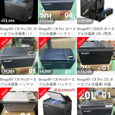
設計 アウトドア冷蔵庫
設計 アウトドア冷蔵庫
用保護カバー 29Le
用保護カバー 29Le
31940971
620a0316
14,000
12,666
29,999
¥
¥
¥
BougeRV CR Pro 29L ポ
BougeRV CR Pro ポータ
BougeRV CRH20 ポーダ
ータブル冷蔵庫 | バッ
ブル冷蔵庫バッテリー
ブル冷蔵庫 20L (専用バ
テリー内蔵可能
内蔵可能急速冷凍 20L
ッテリー付属)
10,888
8,800
14,500
¥
¥
¥
BougeRV CR Proポータ
BougeRV CR Proポータ
BougeRV CR Pro 25Lポ
ブル冷蔵庫 バッテリー
ブル冷蔵庫 バッテリー
ータブル冷蔵庫| 内蔵バ
内蔵可能急速冷凍 20L
内蔵可能急速冷凍 20L
ッテリー別売