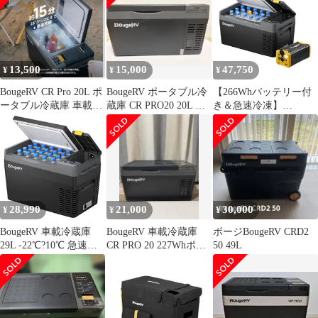
湿 防撥水 耐摩耗 丸洗
い可能 高耐久設計 多機
能保護カバー 保冷・保
管両用 アウトドア冷蔵
庫用保護カバー 29L
13,500
15,000
47,750
¥
¥
¥
5767ee90
BougeRV CR Pro 20L ポ
BougeRV ポータブル冷
【266Whバッテリー付
ータブル冷蔵庫 車載冷
蔵庫 CR PRO20 20L 車
き＆急速冷凍】
蔵庫 車中泊用
載冷蔵庫 美品
BougeRV ポータブル冷
蔵庫 車載れいぞうこ
20L -22℃?10℃ 急速冷
凍 3WAY電源
DC12V/24V AC100V 車
載冷蔵冷凍庫 クーラー
ボックス 電気式 車載
28,990
21,000
30,000
¥
¥
¥
電動 車に乗せる 静音
大容量 省エts
BougeRV 車載冷蔵庫
BougeRV 車載冷蔵庫
ボージBougeRV CRD2
29L -22℃?10℃ 急速冷
CR PRO 20 227Whポー
50 49L
凍 ポータブルれいぞう
タブル電源セット
こ 【バッテリーは別売
りで、内蔵可能】車載
冷蔵冷凍庫 3WAY電源
DC12V/24V AC100V 大