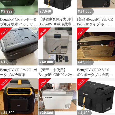
容量 クーラーボックス
電気式 電動 静音 省エ
9,999
7,640
24,000
¥
¥
¥
ネ 2室 6c30ef2a
BougeRV CR Proポータ
【熱遮断&保冷力UP】
(美品)BougeRV 29L CR
ブル冷蔵庫 バッテリー
BougeRV 車載冷蔵庫バ
Pro VIPタイプ ポータ
内蔵可能急速冷凍 20L
ッグ CR Pro 29L専用 収
ブル冷蔵庫
納ケース | 省エネ 防塵
防湿 防撥水 耐摩耗 丸
洗い可能 高耐久設計 多
機能保護カバー 保冷・
保管両用 アウトドア冷
蔵庫用保護カバー 29Le
17,000
40,000
42,000
¥
¥
¥
BougeRV CR Pro 29L ポ
【新品・未使用】
BougeRV CRD2 V2.0
ータブル冷蔵庫
BougeRV CRH20 バッテ
40L ポータブル冷蔵、
リー付き（カーキ）
バッテリー付
34,800
20,800
4,400
¥
¥
¥