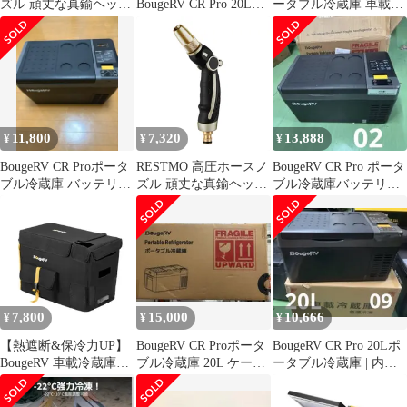
ズル 頑丈な真鍮ヘッ
BougeRV CR Pro 20Lジ
ータブル冷蔵庫 車載冷
ド、洗車、庭掃除、芝
ャンク品（故障品）
蔵庫
生や植物の散水用金属
水ホースノズル、調節
可能な親指流量制御、4
パターン マットブラッ
ク★m 03406597
11,800
7,320
13,888
¥
¥
¥
BougeRV CR Proポータ
RESTMO 高圧ホースノ
BougeRV CR Pro ポータ
ブル冷蔵庫 バッテリー
ズル 頑丈な真鍮ヘッ
ブル冷蔵庫バッテリー
内蔵可能急速冷凍 20L
ド、洗車、庭掃除、芝
内蔵可能急速冷凍 20L
生や植物の散水用金属
水ホースノズル、調節
可能な親指流量制御、4
パターン マットブラッ
ク★m 172d21f6
7,800
15,000
10,666
¥
¥
¥
【熱遮断&保冷力UP】
BougeRV CR Proポータ
BougeRV CR Pro 20Lポ
BougeRV 車載冷蔵庫バ
ブル冷蔵庫 20L ケース
ータブル冷蔵庫 | 内蔵
ッグ CR Pro 29L専用 収
付き バッテリー無し
バッテリーは別売
納ケース 省エネ 防塵防