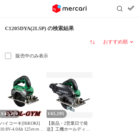
C1205DYA(2LSP) の検索結果
並び替え
販売中のみ表示
47,200
65,195
¥
¥
ハイコーキ[HiKOKI]
【新品・2営業日で発
10.8V-4.0Ah 125ｍｍコ
送】工機ホールディン
ードレス集じん丸のこ
グス 10.8V 充電式 集じ