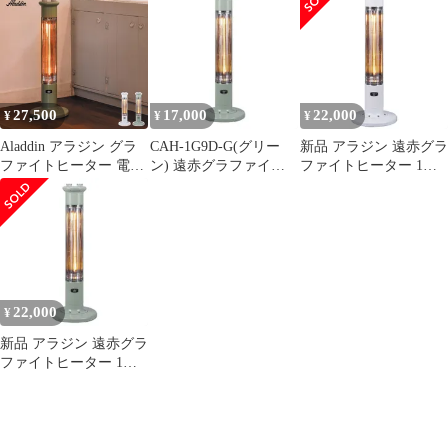
管
27,500
17,000
22,000
¥
¥
¥
Aladdin アラジン グラ
CAH-1G9D-G(グリー
新品 アラジン 遠赤グラ
ファイトヒーター 電気
ン) 遠赤グラファイトe
ファイトヒーター 1灯
ストーブ 遠赤 1灯管 暖
ヒーター 1灯管
管 スリム 自動首振り
房器具 足元 遠赤外線
11段階パワー切替
省エネ スリム コンパク
CAH-1G9D(G)(W)【遠
ト CAH-1G9D
赤外線 電気ヒーター グ
ラファイトヒーター ス
リム 電気ストーブ タイ
マー】 ホワイト
22,000
¥
新品 アラジン 遠赤グラ
ファイトヒーター 1灯
管 スリム 自動首振り
11段階パワー切替
CAH-1G9D(G)(W)【遠
赤外線 電気ヒーター グ