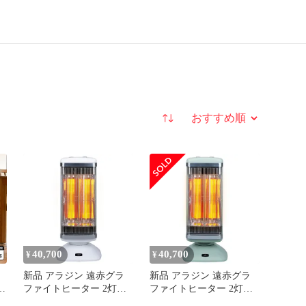
並び替え
40,700
40,700
¥
¥
フ
新品 アラジン 遠赤グラ
新品 アラジン 遠赤グラ
ブ
ファイトヒーター 2灯管
ファイトヒーター 2灯管
2
自動首振り 10段階パワー
自動首振り 10段階パワー