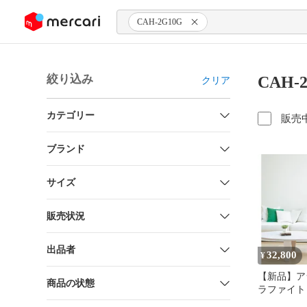
ンツにスキップ
CAH-2G10G
絞り込み
CAH-
クリア
カテゴリー
販売
ブランド
サイズ
販売状況
出品者
32,800
¥
【新品】ア
商品の状態
ラファイト
管) ホワイト