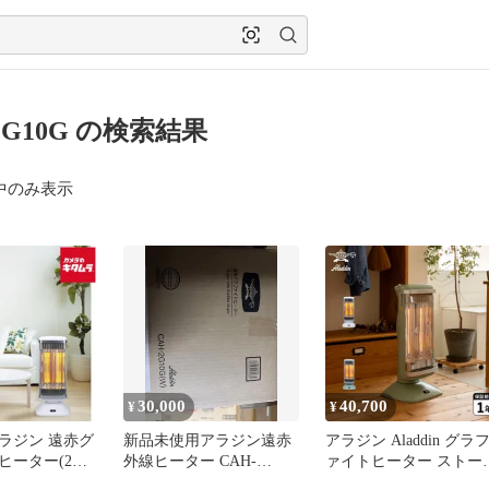
2G10G の検索結果
中のみ表示
30,000
40,700
¥
¥
ラジン 遠赤グ
新品未使用アラジン遠赤
アラジン Aladdin グラ
ヒーター(2灯
外線ヒーター CAH-
ァイトヒーター ストー
 CAH-
2G10G(W) 2025最新モデ
ヒーター 電気ストーブ 