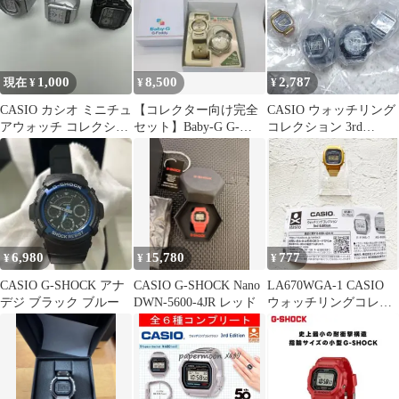
1,000
8,500
2,787
現在 ¥
¥
¥
CASIO カシオ ミニチュ
【コレクター向け完全
CASIO ウォッチリング
アウォッチ コレクショ
セット】Baby-G G-
コレクション 3rd
ン 3種セット
Faddy BG-31V-3BJR
Edition ガチャ 4つ
6,980
15,780
777
¥
¥
¥
CASIO G-SHOCK アナ
CASIO G-SHOCK Nano
LA670WGA-1 CASIO
デジ ブラック ブルー
DWN-5600-4JR レッド
ウォッチリングコレク
ション ガチャ