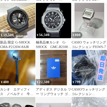
LA670WGA-1
A158WA-1 ミニチュア
Edition★指輪★シーク
時計ガチャ
レット③
19,500
56,500
800
¥
¥
¥
新品 限定 G-SHOCK
極美品〓カシオ G-
CASIO ウォッチリング
GMA-P2126W-8AJR
SHOCK GMC-B2100Y-
コレクション F91WS-7
1AJF 正規 正常稼働
品
400
22,500
799
¥
¥
¥
カシオ エディフィ
アディダス デジタル ツ
CASIOウォッチリング
ス ノベルティ 牛革
ー リングウォッチ ゴー
コレクション
メタルリングストラッ
ルド
3rdEdition★指輪★黒★
プ
ブラック