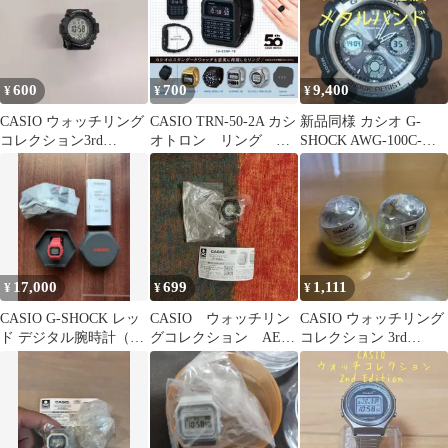
600
700
9,400
¥
¥
¥
CASIO ウォッチリング
CASIO TRN-50-2A カシ
新品同様 カシオ G-
コレクション3rd
オトロン リング ガ
SHOCK AWG-100C-
Edition
チャ
1AJF メタルコアバンド
17,000
699
1,111
¥
¥
¥
CASIO G-SHOCK レッ
CASIO ウォッチリン
CASIO ウォッチリング
ド デジタル腕時計（リ
グコレクション AE-
コレクション 3rd
ングウォッチ）
1500WH-1A
Edition ゴールド