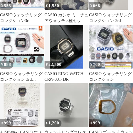
555
1,550
666
¥
¥
¥
CASIOウォッチリング
CASIO カシオ ミニチュ
CASIO ウォッチリング
コレクション3rd
アウォッチ 3種セット1
コレクション 3rd
EditionAE1500WH1A
種被り
888
22,500
700
¥
¥
¥
CASIO ウォッチリング
CASIO RING WATCH
CASIO ウォッチリング
コレクション 3rd
CRW-001-1JR
コレクション
Edition
999
1,200
999
¥
¥
¥
A158WA-1 CASIO ウォ
ウォッチリングコレク
CASIO ゴールド ウォッ