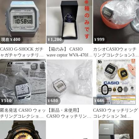
400
1,200
999
現在 ¥
¥
¥
CASIO G-SHOCK ガチ
【箱のみ】 CASIO
カシオCASIOウォッチ
ャガチャウォッチリン
wave ceptor WVA-470J-
リングコレクション3rd
グコレクション 3rd
2AJF 空箱
EditionA158WA-1
510
680
666
¥
¥
¥
匿名発送 CASIO ウォッ
【新品・未使用】
CASIO ウォッチリング
チリングコレクション
CASIO ウォッチリング
コレクション 3rd
3rd AQ-800E-7A
コレクション F-91WS-7
Edition ガチャ