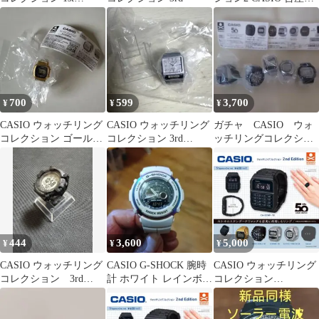
Edition 3種セット
し
700
599
3,700
¥
¥
¥
CASIO ウォッチリング
CASIO ウォッチリング
ガチャ CASIO ウォ
コレクション ゴール
コレクション 3rd
ッチリングコレクショ
ド 腕時計 ガチャ
Edition
ン 2nd 5種
444
3,600
5,000
¥
¥
¥
CASIO ウォッチリング
CASIO G-SHOCK 腕時
CASIO ウォッチリング
コレクション 3rd
計 ホワイト レインボー
コレクション
Edition
ベゼル
2ndEdition 全６種