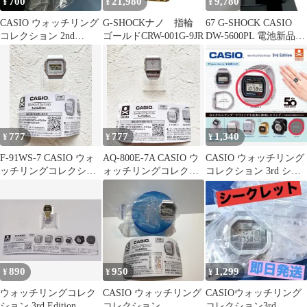
700
21,980
9,780
¥
¥
¥
CASIO ウォッチリング
G-SHOCKナノ 指輪
67 G-SHOCK CASIO
コレクション 2nd
ゴールドCRW-001G-9JR
DW-5600PL 電池新品
A159WGEA-1
整備済
777
777
1,340
¥
¥
¥
F-91WS-7 CASIO ウォ
AQ-800E-7A CASIO ウ
CASIO ウォッチリング
ッチリングコレクショ
ォッチリングコレクシ
コレクション 3rd シー
ン ガチャ
ョン ガチャ
クレット.A158WA-1
890
950
1,299
¥
¥
¥
ウォッチリングコレク
CASIO ウォッチリング
CASIOウォッチリング
ション 3rd Edition
コレクション
コレクション3rd