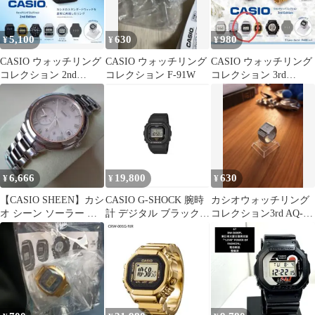
5,100
630
980
¥
¥
¥
CASIO ウォッチリング
CASIO ウォッチリング
CASIO ウォッチリング
コレクション 2nd
コレクション F-91W
コレクション 3rd
Edition 全6種 ガチャ
Edition A158WA-1
6,666
19,800
630
¥
¥
¥
【CASIO SHEEN】カシ
CASIO G-SHOCK 腕時
カシオウォッチリング
オ シーン ソーラー 稼
計 デジタル ブラック
コレクション3rd AQ-
働品
リングウォッチ
800E-7A