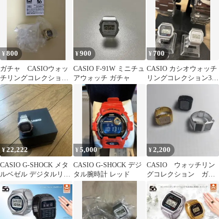
800
900
700
¥
¥
¥
ガチャ CASIOウォッ
CASIO F-91W ミニチュ
CASIO カシオウォッチ
チリングコレクション
アウォッチ ガチャ
リングコレクション3rd
3rd LA670WGA-1
F-91WS-7
22,222
5,000
2,200
¥
¥
¥
CASIO G-SHOCK メタ
CASIO G-SHOCK デジ
CASIO ウォッチリン
ルベゼル デジタルリン
タル腕時計 レッド
グコレクション ガチ
グ型時計
ャ ３点セット