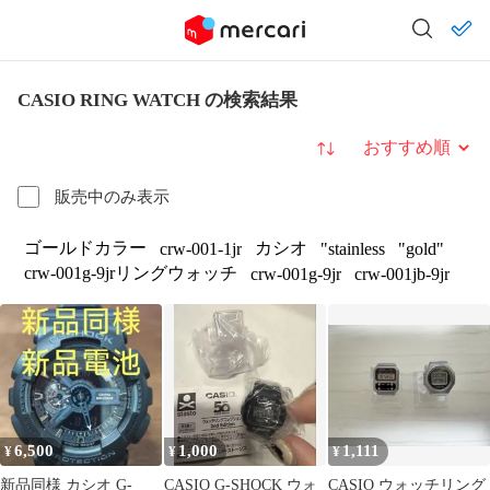
CASIO RING WATCH の検索結果
並び替え
販売中のみ表示
ゴールドカラー
カシオ
crw-001-1jr
"stainless
"gold"
crw-001g-9jrリングウォッチ
crw-001g-9jr
crw-001jb-9jr
6,500
1,000
1,111
¥
¥
¥
新品同様 カシオ G-
CASIO G-SHOCK ウォ
CASIO ウォッチリング