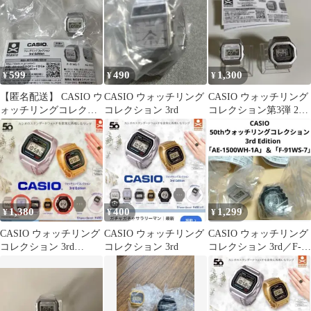
599
490
1,300
¥
¥
¥
【匿名配送】 CASIO ウ
CASIO ウォッチリング
CASIO ウォッチリング
ォッチリングコレクシ
コレクション 3rd
コレクション第3弾 2個
ョン 3rdEdition
セット シークレット
1,380
400
1,299
¥
¥
¥
CASIO ウォッチリング
CASIO ウォッチリング
CASIO ウォッチリング
コレクション 3rd
コレクション 3rd
コレクション 3rd／F-
Edition 2種3点
91WS-7など、ガチャ2
種