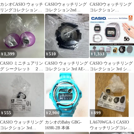
カシオCASIO ウォッチ
CASIOウォッチリング
CASIOウォッチリング
リングコレクション
コレクション2nd
コレクション
AE-1500WH-1A
Edition ガチャガチャ
3rdEditionAQ-800E-7A
1,399
510
1,333
¥
¥
¥
CASIO ミニチュアリン
CASIO ウォッチリング
CASIO ウォッチリング
グ シークレット ２個
コレクション 3rd AE-
コレクション 3rd シー
セット
1500WH-1A
クレット
555
2,900
899
¥
¥
¥
CASIO ウォッチリング
カシオのBaby GBG-
LA670WGA-1 CASIO
コレクション 3rd
169R-2B 本体
ウォッチリングコレク
Edition
ション ガチャ