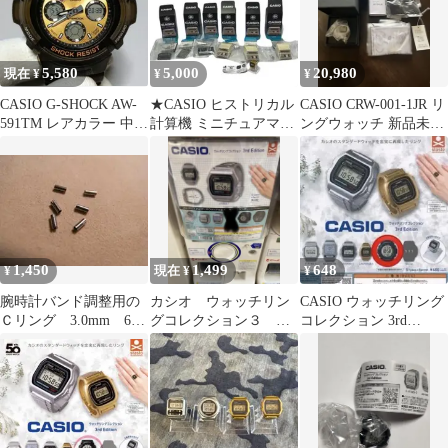
5,580
5,000
20,980
現在 ¥
¥
¥
CASIO G-SHOCK AW-
★CASIO ヒストリカル
CASIO CRW-001-1JR リ
591TM レアカラー 中古
計算機 ミニチュアマス
ングウォッチ 新品未開
美品
コット 6点 ウォッチリ
封未着用 タグ付き
ング
1,450
1,499
648
¥
現在 ¥
¥
腕時計バンド調整用の
カシオ ウォッチリン
CASIO ウォッチリング
Ｃリング 3.0mm 6個
グコレクション３ シ
コレクション 3rd
セット
クレ⁇有 おまとめ中
Edition リング