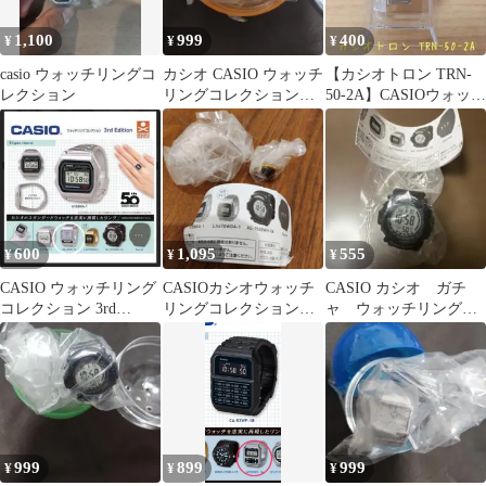
1,100
999
400
¥
¥
¥
casio ウォッチリングコ
カシオ CASIO ウォッチ
​【カシオトロン TRN-
レクション
リングコレクション
50-2A】CASIOウォッチ
3rd F-91WS-7
リングコレクション2nd
600
1,095
555
¥
¥
¥
CASIO ウォッチリング
CASIOカシオウォッチ
CASIO カシオ ガチ
コレクション 3rd
リングコレクション
ャ ウォッチリングコ
Edition
3rd LA670WGA-1 11
レクション AE-
号
1500WH-1A
999
899
999
¥
¥
¥