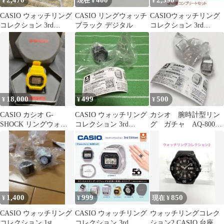
2,470
400
2,390
¥
現在 ¥
¥
CASIO ウォッチリング
CASIO リングウォッチ
CASIOウォッチリング
コレクション 3rd
ブラック デジタル
コレクション 3rd
Edition 全6種
Edition 全6種セット
18,000
499
500
¥
¥
¥
CASIO カシオ G-
CASIO ウォッチリング
カシオ 腕時計型リン
SHOCK リングウォッ
コレクション 3rd
グ ガチャ AQ-800E
チ イエロー新品未使用
Edition
-7A
✨
1,400
999
850
¥
¥
現在 ¥
CASIO ウォッチリング
CASIO ウォッチリング
ウォッチリングコレク
コレクション 1st
コレクション 3rd
ション2 CASIO 台座な