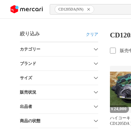
ンツにスキップ
CD1205DA(NN)
絞り込み
CD12
クリア
カテゴリー
販売
ブランド
サイズ
販売状況
出品者
24,000
¥
ハイコーキ H
商品の状態
CD1205D
ソーカッタ