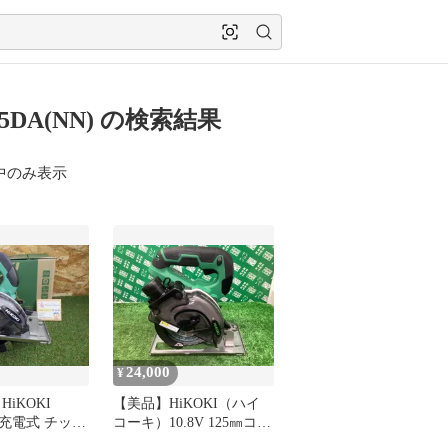
05DA(NN) の検索結果
中のみ表示
24,000
¥
iKOKI
【美品】HiKOKI（ハイ
A 充電式 チップ
コーキ）10.8V 125㎜コー
 本体のみ 電
ドレスチップソーカッタ