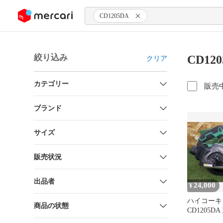
ンツにスキップ
CD1205DA
絞り込み
CD12
クリア
カテゴリー
販売
ブランド
サイズ
販売状況
出品者
24,000
¥
ハイコーキ H
商品の状態
CD1205D
ソーカッタ