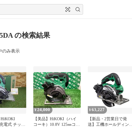
05DA の検索結果
中のみ表示
24,000
63,227
¥
¥
iKOKI
【美品】HiKOKI（ハイ
【新品・2営業日で発
A 充電式 チップ
コーキ）10.8V 125㎜コー
送】工機ホールディン
 本体のみ 電
ドレスチップソーカッタ
ス 10.8V 充電式 チップ