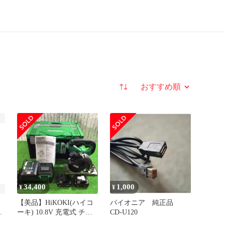
並び替え
34,400
1,000
¥
¥
【美品】HiKOKI(ハイコ
パイオニア 純正品
グ
ーキ) 10.8V 充電式 チッ
CD‐U120
ソ
プソーカッタ CD1205DA