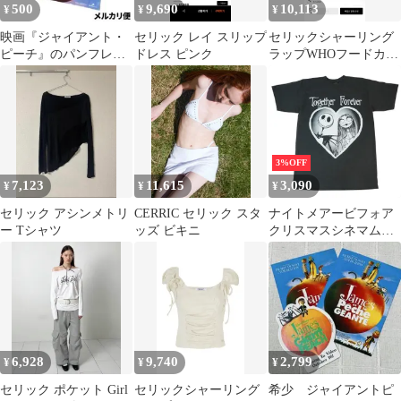
500
9,690
10,113
¥
¥
¥
映画『ジャイアント・
セリック レイ スリップ
セリックシャーリング
ピーチ』のパンフレッ
ドレス ピンク
ラップWHOフードカー
ト
ディガン ブラック
3%OFF
7,123
11,615
3,090
¥
¥
¥
セリック アシンメトリ
CERRIC セリック スタ
ナイトメアービフォア
ー Tシャツ
ッズ ビキニ
クリスマスシネマムー
ビーティーTシャツジ
ャック映画TEE
TOGETHER FOREVER
6,928
9,740
2,799
¥
¥
¥
セリック ポケット Girl
セリックシャーリング
希少 ジャイアントピ