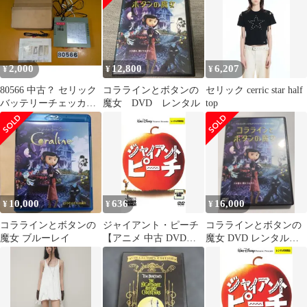
2,000
12,800
6,207
¥
¥
¥
80566 中古？ セリック
コララインとボタンの
セリック cerric star half
バッテリーチェッカー
魔女 DVD レンタル
top
当時物
10,000
636
16,000
¥
¥
¥
コララインとボタンの
ジャイアント・ピーチ
コララインとボタンの
魔女 ブルーレイ
【アニメ 中古 DVD】
魔女 DVD レンタル落
レンタル落ち
ち