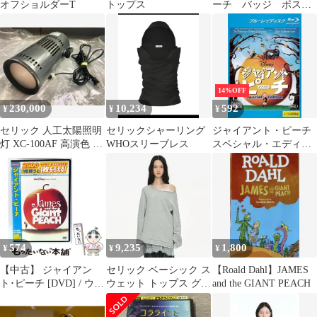
オフショルダーT
トップス
ーチ バッジ ポスト
カード セット
14%OFF
230,000
10,234
592
¥
¥
¥
セリック 人工太陽照明
セリックシャーリング
ジャイアント・ピーチ
灯 XC-100AF 高演色 人
WHOスリーブレス
スペシャル・エディシ
工太陽灯 色彩評価 色再
ョン ブルーレイディス
現
ク【洋画 中古 Blu-
ray】レンタル落ち
574
9,235
1,800
¥
¥
¥
【中古】 ジャイアン
セリック ベーシック ス
【Roald Dahl】JAMES
ト･ピーチ [DVD] / ウォ
ウェット トップス グレ
and the GIANT PEACH
ルト・ディズニー・ス
ー
タジオ・ジャパン