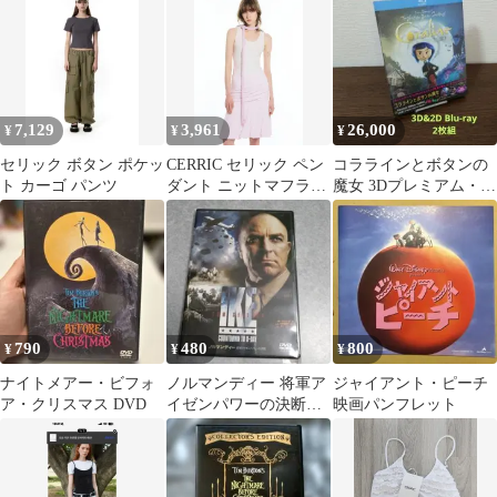
('93米)〈2…
7,129
3,961
26,000
¥
¥
¥
セリック ボタン ポケッ
CERRIC セリック ペン
コララインとボタンの
ト カーゴ パンツ
ダント ニットマフラー
魔女 3Dプレミアム・エ
スカーフ
ディション('09米)〈初
回限定生…
790
480
800
¥
¥
¥
ナイトメアー・ビフォ
ノルマンディー 将軍ア
ジャイアント・ピーチ
ア・クリスマス DVD
イゼンパワーの決断
映画パンフレット
DVD