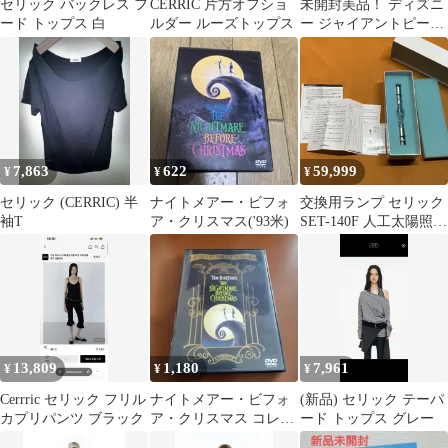
セリック バックレス フ
CERRIC 片方オフショ
未開封美品！ ディズニ
ード トップス 白
ルダー ルーズトップス
ー ジャイアントピーチ
３体ぬいぐるみ
7,863
622
59,999
¥
¥
¥
セリック (CERRIC) 半
ナイトメアー・ビフォ
交換用ランプ セリック
袖T
ア・クリスマス('93米)
SET-140F 人工太陽照明
灯用
13,809
1,180
7,961
¥
¥
¥
Cerrric セリック フリル
ナイトメアー・ビフォ
(新品) セリック テーパ
カプリパンツ ブラック
ア・クリスマス コレク
ード トップス グレー
ターズ・エディション