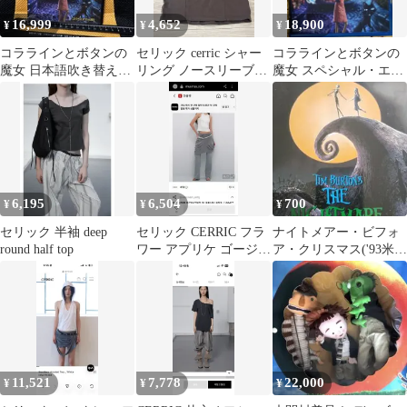
16,999
4,652
18,900
¥
¥
¥
コララインとボタンの
セリック cerric シャー
コララインとボタンの
魔女 日本語吹き替え収
リング ノースリーブ
魔女 スペシャル・エデ
録 DVD 廃盤 セル品
sleeveless charcol
ィション Blu-ray 廃盤
6,195
6,504
700
¥
¥
¥
セリック 半袖 deep
セリック CERRIC フラ
ナイトメアー・ビフォ
round half top
ワー アプリケ ゴージ
ア・クリスマス('93米)
ノースリーブ 白
ハロウィン…
11,521
7,778
22,000
¥
¥
¥