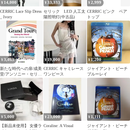
14,000
33,333
2,999
¥
¥
¥
CERRIC Lace Slip Dress
セリック LED 人工太
CERRIC ピンク ベア
_ Ivory
陽照明灯(中古品)
トップ
3,463
19,000
1,200
¥
¥
¥
新たな時代への扉/成美
CERRIC キャミレース
ジャイアント・ピーチ
堂/アンソニー・セリッ
ワンピース
ブルーレイ
ク（単行本）
5,000
23,000
1,111
¥
¥
¥
【新品未使用】 女優ラ
Coraline: A Visual
ジャイアント・ピーチ