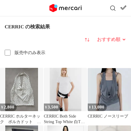
CERRIC の検索結果
並び替え
販売中のみ表示
2,800
3,500
13,000
¥
¥
¥
CERRIC ホルターネッ
CERRIC Both Side
CERRIC ノースリーブ
ク ポルカドット ホ
String Top White 白Tシ
ワイト 韓国
ャツ