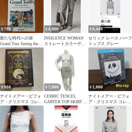
799
4,800
6,448
¥
¥
¥
新たな時代への扉
INSILENCE WOMAN
セリック レース ハーフ
Grand Tour Seeing the
ストレートカラーデニ
トップス グレー
World
ム グレー MUSINSA
900
7,800
1,000
¥
¥
¥
ナイトメアー・ビフォ
CERRIC TENCEL
ナイトメアー・ビフォ
ア・クリスマス コレク
GARTER TOP SKIRT テ
ア・クリスマス コレク
ターズ・エディション
ンセルギャザートップ
ターズ・エディション
('93米)〈2…
スカート ミニスカート
(デジタルリマス…
タイトスカート セリッ
ク グレー F （822MG）