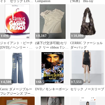
イト セリック LINDA
Companion
('96米) Blu-ray
自然太陽光照明
496
8,167
10,000
¥
¥
¥
ジャイアント・ピーチ
(値下げ交渉可能)セリ
CERRIC ファーショル
[DVD]／ヘンリー・セ
ック リー ribbon Tシャ
ダーバッグ
リック
ツ
4,500
665
7,551
¥
¥
¥
Cerric ダメージブルー
DVD／モンキーボーン
セリック ノースリーブ
フレアジーンズ ブーツ
カットパンツ y2k 00s