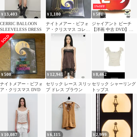
1%OFF
13,403
1,180
581
¥
¥
¥
CERRIC BALLOON
ナイトメアー・ビフォ
ジャイアント ピーチ
SLEEVELESS DRESS
ア・クリスマス コレク
【洋画 中古 DVD】レ
ターズ・エディション
ンタル落ち
('93米)
500
12,941
8,462
¥
¥
¥
ナイトメアー・ビフォ
セリック レース スリッ
セリック シャーリング
ア・クリスマス DVD
プ ドレス ブラウン
トップス
10,087
6,115
2,999
¥
¥
¥