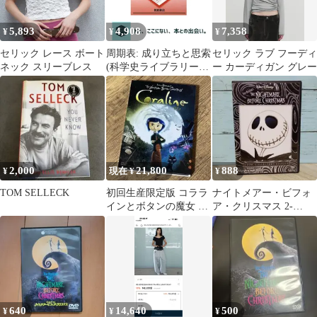
5,893
4,908
7,358
¥
¥
¥
セリック レース ボート
周期表: 成り立ちと思索
セリック ラブ フーディ
ネック スリーブレス
(科学史ライブラリー)
ー カーディガン グレー
エリック シェリー?
Scerri,Eric R.? 久夫, 馬
淵? 功, 冨田? 路明, 古
川; 等, 菅…
2,000
21,800
888
¥
現在 ¥
¥
TOM SELLECK
初回生産限定版 コララ
ナイトメアー・ビフォ
インとボタンの魔女 3D
ア・クリスマス 2-
プレミアム・エディシ
Disc・コレクターズ・
ョン
エディション(…
640
14,640
500
¥
¥
¥