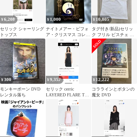
6,208
1,000
10,805
¥
¥
¥
セリック シャーリング
ナイトメアー・ビフォ
タグ付き/新品)セリッ
トップス
ア・クリスマス コレク
ク フリル ビスチェ ス
ターズ・エディション
リーブレスTシャツ(白)
('93米)〈2…
300
9,352
12,222
¥
¥
¥
モンキーボーン DVD
セリック cerric
コララインとボタンの
レンタル落ち
LAYERED FLARE TOP
魔女 DVD
/ CHARCOAL