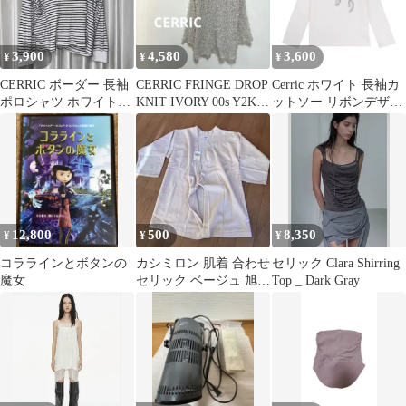
3,900
4,580
3,600
¥
¥
¥
CERRIC ボーダー 長袖
CERRIC FRINGE DROP
Cerric ホワイト 長袖カ
ポロシャツ ホワイト×
KNIT IVORY 00s Y2K
ットソー リボンデザイ
ブラック
韓国
ン
12,800
500
8,350
¥
¥
¥
コララインとボタンの
カシミロン 肌着 合わせ
セリック Clara Shirring
魔女
セリック ベージュ 旭化
Top _ Dark Gray
成 日本製 起毛 下着 介
護