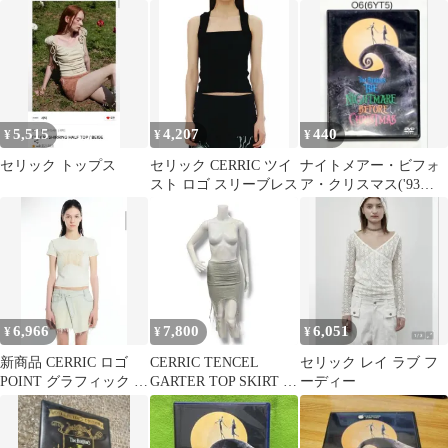
ス ニッカン ※※２ス
ター ヴィンテージ
5,515
4,207
440
¥
¥
¥
セリック トップス
セリック CERRIC ツイ
ナイトメアー・ビフォ
スト ロゴ スリーブレス
ア・クリスマス('93
米)★
6,966
7,800
6,051
¥
¥
¥
新商品 CERRIC ロゴ
CERRIC TENCEL
セリック レイ ラブ フ
POINT グラフィック 半
GARTER TOP SKIRT テ
ーディー
袖Tシャツ
ンセルギャザートップ
スカート ミニスカート
タイトスカート セリッ