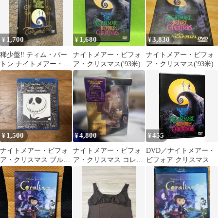
ク グレー F 822A1
1,700
1,680
3,830
¥
¥
¥
稀少盤‼︎ ティム・バー
ナイトメアー・ビフォ
ナイトメアー・ビフォ
トン ナイトメアー・ビ
ア・クリスマス('93米)
ア・クリスマス('93米)
フォア・クリスマス コ
レクターズ版
1,500
4,800
455
¥
¥
¥
ナイトメアー・ビフォ
ナイトメアー・ビフォ
DVD／ナイトメアー・
ア・クリスマス ブルー
ア・クリスマス コレク
ビフォア クリスマス
レイ
ターズ・エディション
スペシャル・ボ…