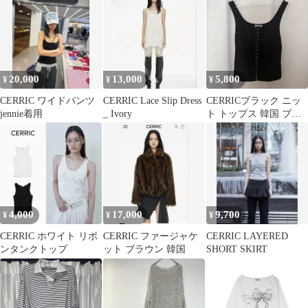
20,000
13,000
5,800
¥
¥
¥
CERRIC ワイドパンツ
CERRIC Lace Slip Dress
CERRICブラック ニッ
jennie着用
_ Ivory
ト トップス 韓国 ブラ
ンド
4,000
17,000
9,700
¥
¥
¥
CERRIC ホワイト リボ
CERRIC ファージャケ
CERRIC LAYERED
ンタンクトップ
ット ブラウン 韓国
SHORT SKIRT