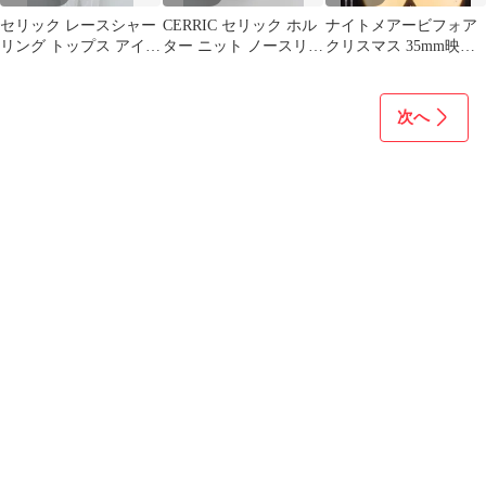
セリック レースシャー
CERRIC セリック ホル
ナイトメアービフォア
リング トップス アイボ
ター ニット ノースリー
クリスマス 35mm映画
リー
ブ
フィルム 連続５コマ テ
ィムバートン
次へ