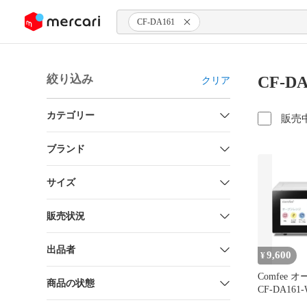
ンツにスキップ
CF-DA161
絞り込み
CF-D
クリア
カテゴリー
販売
ブランド
サイズ
販売状況
出品者
9,600
¥
Comfee
商品の状態
CF-DA161