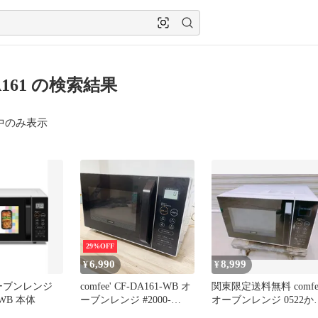
A161 の検索結果
中のみ表示
29%OFF
6,990
8,999
¥
¥
 オーブンレンジ
comfee' CF-DA161-WB オ
関東限定送料無料 comfee
-WB 本体
ーブンレンジ #2000-
オーブンレンジ 0522か
0512-3 16L フラットテー
A2 120