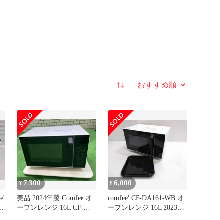
並び替え
7,300
6,000
¥
¥
'
美品 2024年製 Comfee オ
comfee' CF-DA161-WB オ
4
ーブンレンジ 16L CF-
ーブンレンジ 16L 2023年
DA161-WB
製◇