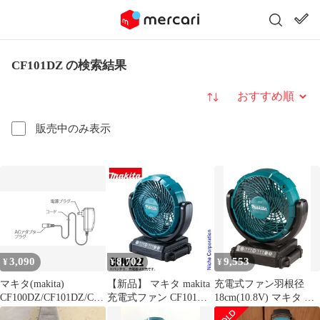
CF101DZ の検索結果
並び替え
販売中のみ表示
3,090
8,702
9,553
¥
¥
¥
マキタ(makita)
【新品】 マキタ makita
充電式ファン羽根径
CF100DZ/CF101DZ/CF1
充電式ファン CF101DZ
18cm(10.8V) マキタ AC
02DZ用 ACアダプター
本体のみ バッテリー・
アダプタ付/バッテリ充