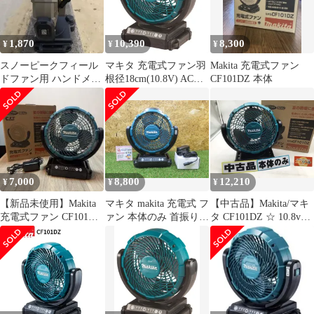
1,870
10,390
8,300
¥
¥
¥
スノーピークフィール
マキタ 充電式ファン羽
Makita 充電式ファン
ドファン用 ハンドメイ
根径18cm(10.8V) ACア
CF101DZ 本体
ドレザーフック（ブラ
ダプタ付/バッテリ充電
ック）
器別売 CF101DZ
7,000
8,800
12,210
¥
¥
¥
【新品未使用】Makita
マキタ makita 充電式 フ
【中古品】Makita/マキ
充電式ファン CF101DZ
ァン 本体のみ 首振り
タ CF101DZ ☆ 10.8v充
本体
CF101D
電式ファン 本体のみ
[IT_OCAW6][笠寺]
[M04]