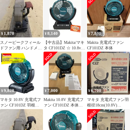
TE00000207
充電器別売 10.8V コン
電器別売 CF101DZ
パクト 首振り 電動 フ
ァン キャンプ 純正
1,870
8,140
7,800
¥
¥
¥
スノーピークフィール
【中古品】Makita/マキ
Makita 充電式ファン
ドファン用 ハンドメイ
タ CF101DZ ☆ 10.8v充
CF101DZ 本体
ドレザーフック（ブラ
電式ファン 本体のみ
ウン）
[IT_9SXFW][半田]
[M04]
9,828
7,000
6,700
¥
¥
¥
マキタ 10.8V 充電式フ
Makita 10.8V 充電式フ
マキタ 充電式ファン羽
ァン CF101DZ 羽根径
ァン CF101DZ 本体
根径18cm(10.8V)
180mm 本体のみ バッ
【未使用】
CF101DZ
テリ・充電器別売で
す。