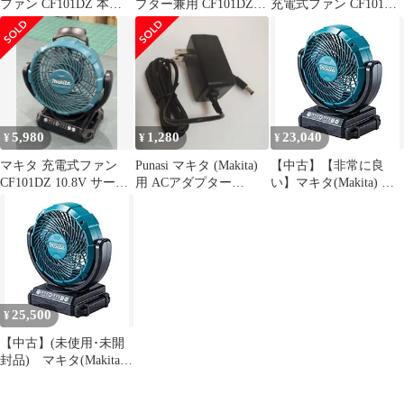
ファン CF101DZ 本
プター兼用 CF101DZ
充電式ファン CF101DZ
体 最終値下げ
本体
本体: 奥行23cm 本体:
高さ33cm 本体: 幅31cm
mxn26g8
5,980
1,280
23,040
¥
¥
¥
マキタ 充電式ファン
Punasi マキタ (Makita)
【中古】【非常に良
CF101DZ 10.8V サーキ
用 ACアダプター
い】マキタ(Makita) 充
ュレーター 扇風機 青
BC006 互換品
電式ファン CF101DZ
本体: 奥行23cm 本体:
高さ33cm 本体: 幅31cm
mxn26g8
25,500
¥
【中古】(未使用･未開
封品) マキタ(Makita)
充電式ファン CF101DZ
本体: 奥行23cm 本体: