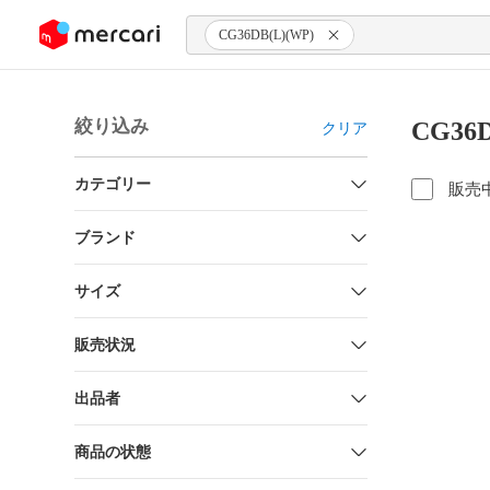
ンツにスキップ
CG36DB(L)(WP)
絞り込み
CG36
クリア
カテゴリー
販売
ブランド
サイズ
販売状況
出品者
商品の状態