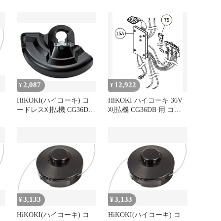
ナ
刈払機 CG36DB(L)(WPZ)
機 CG36DB(WPZ) 形
ループハンドル マルチボ
CG36DBWPZ 未使用 送料
ルト バッテリー・充電器
無料
付
2,087
12,922
¥
¥
HiKOKI(ハイコーキ) コ
HiKOKI ハイコーキ 36V
ードレス刈払機 CG36DB
刈払機 CG36DB 用 コン
CG18DA 用 飛散防護カバ
トローラ（７５含む）
コ
ー 377271
381532 部品 パーツ 修理
草刈 刈払 草刈機 電子 基
盤 部品 部分
3,133
3,133
¥
¥
HiKOKI(ハイコーキ) コ
HiKOKI(ハイコーキ) コ