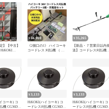
 ダークグリー
ドル 刃径230mm 蓄電
池・充電器付
CG36DB(WPZ) バッテ
ー2個
56,000
35,265
¥
¥
定】【中古】
《2個口の1》 ハイコーキ
【新品・７営業日以内
iKOKI
コードレス 刈払機 （ 刈
送】コードレス刈払機
230mmコードレ
払い機 刈り払い機 ）
CG36DB(WPZ) HiKOKI
6V バッテリ×1
ハイコーキ コードレス
ズクラフト佐
刈機 充電式 36V マルチ
ボルト ブラシレス チッ
プソー 230mm 両手ハン
ドル 電池付き 充電器付
き セット 園芸 庭 除【
縄離島販売不可】
3,133
3,133
¥
¥
ハイコーキ) コ
HiKOKI(ハイコーキ) コ
HiKOKI(ハイコーキ) コ
機 CG36DC
ードレス刈払機 CG36DC
ードレス刈払機 CG36D