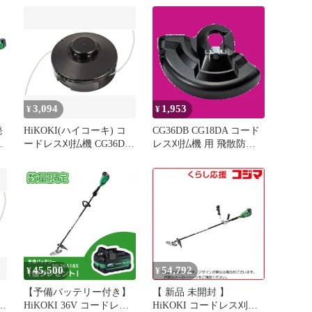
庭 園芸 農業 造園 施設 管
理 倉庫保管 ハイコーキ
リ
日立工機
3,094
1,953
¥
¥
発
HiKOKI(ハイコーキ) コ
CG36DB CG18DA コード
ードレス刈払機 CG36DC
レス刈払機 用 飛散防護
CG36DB CG18DA 他用ナ
カバー HiKOKI(ハイコー
草
イロンコードカッタ
キ) 377271
(M10) 0033-6327 1
沖
45,500
54,792
¥
¥
【予備バッテリー付き】
【 新品 未開封 】
C
HiKOKI 36V コードレス
HiKOKI コードレス刈払