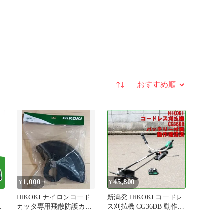
並び替え
1,000
45,800
¥
¥
】
HiKOKI ナイロンコード
新潟発 HiKOKI コードレ
カッタ専用飛散防護カバ
ス刈払機 CG36DB 動作確
ー 377271
認済み 中古 美品 草刈機