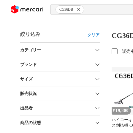
ンツにスキップ
CG36DB
絞り込み
CG3
クリア
カテゴリー
販売
ブランド
サイズ
販売状況
出品者
19,800
¥
ハイコーキ 
商品の状態
ス刈払機 C
み 電池、