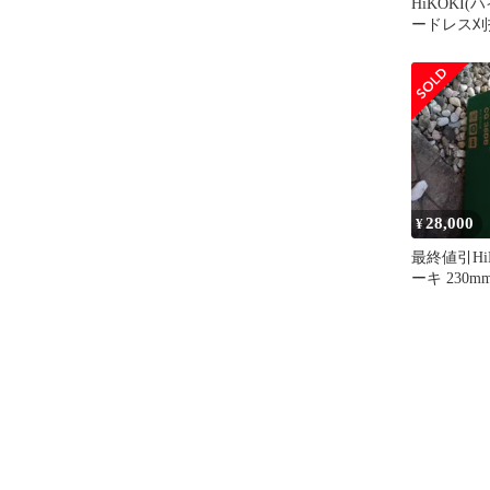
HiKOKI(
ードレス刈払
CG18DA
ー 377271
28,000
¥
最終値引Hi
ーキ 230m
ドレス刈払