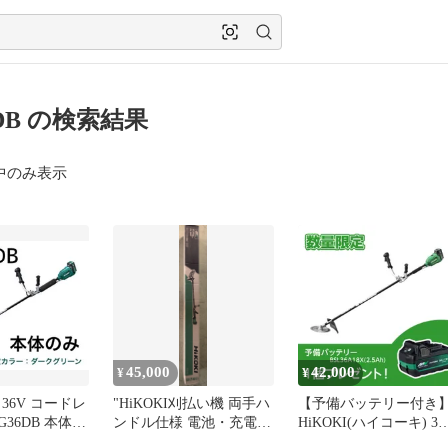
6DB の検索結果
中のみ表示
45,000
42,000
¥
¥
36V コードレ
"HiKOKI刈払い機 両手ハ
【予備バッテリー付き
G36DB 本体の
ンドル仕様 電池・充電器
HiKOKI(ハイコーキ) 36V
充電器別売り
別売り CG36DC
充電式 刈払機 両手ハン