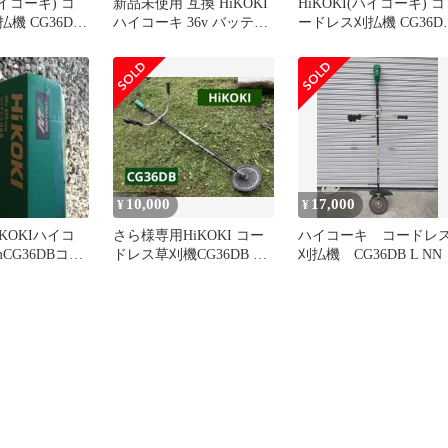
ハイコーキ) コ
新品未使用 互換 HiKOKI
HiKOKI(ハイコーキ) コ
機 CG36DB
ハイコーキ 36v バッテリ
ードレス刈払機 CG36D
 用 飛散防護カバ
ー RHI08L 36V 3.0Ah
CG18DA 用 飛散防護カ
108Wh (18V 6.0Ah) LED
ー 377271
残量表示付き 【2個セッ
ト】
10,000
17,000
¥
¥
KOKIハイコ
さら様専用HiKOKI コー
ハイコーキ コードレ
mCG36DBコー
ドレス草刈機CG36DB 両
刈払機 CG36DB L NN
機 本体のみ
手ハンドル本体充電器の
み