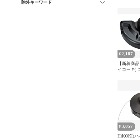
除外キーワード
CG36DB 
イロンコー
(M10) 0033
2,187
¥
【新着商品】
イコーキ)
払機 CG36D
飛散防護カバー
3,057
¥
HiKOKI(