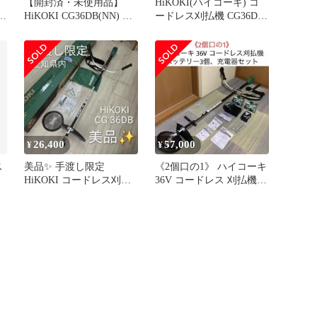
【開封済・未使用品】
HiKOKI(ハイコーキ) コ
B
HiKOKI CG36DB(NN) 本
ードレス刈払機 CG36DB
バ
体のみ (バッテリ・充電
CG18DA 用 飛散防護カバ
器別売) Uハンドル 36V
ー 377271
コードレス刈払機
26,400
57,000
¥
¥
ス
美品✨ 手渡し限定
《2個口の1》 ハイコーキ
HiKOKI コードレス刈払
36V コードレス 刈払機
機 CG36DB 本体のみ
バッテリー3個、充電器