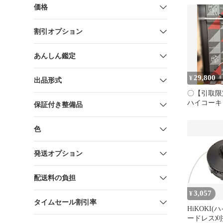
限定カラー
価格
ン
割引オプション
あんしん鑑定
29,800
¥
出品形式
〇【引取限
ハイコーキ H
保証付き整備品
CG36DB 
ス刈払機 3
色
付き【ハン
賀】
発送オプション
配送料の負担
3,057
¥
タイムセール割引率
HiKOKI(
ードレス刈払