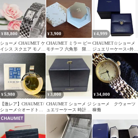
88,800
3,900
4,999
¥
¥
¥
ショーメ CHAUMET ケ
CHAUMET ミラー ビー
CHAUMET☆ショーメ
イシス スクエア モノグ
モチーフ 六角形 限定
ジュエリーケース+外箱
ラム文字盤 腕時計
品
セット
H773
5,980
3,000
34,000
¥
¥
¥
【激レア】CHAUMET/
CHAUMET ショーメ ジ
ショーメ クウォーツ
ショーメ☆オードトワ
ュエリーケース 時計ケ
稼働
レ☆EDT☆50ml☆フラ
ース 空箱 ネイビー
ンス製