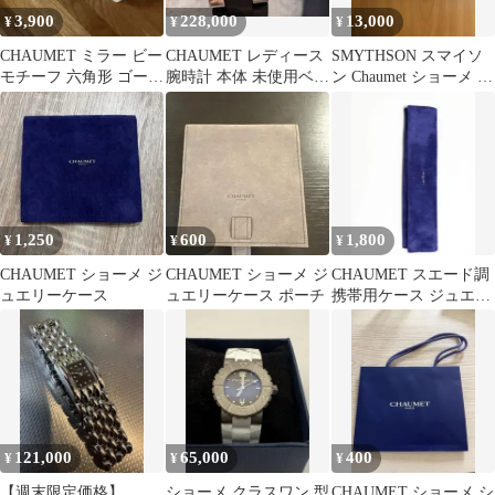
3,900
228,000
13,000
¥
¥
¥
CHAUMET ミラー ビー
CHAUMET レディース
SMYTHSON スマイソ
モチーフ 六角形 ゴール
腕時計 本体 未使用ベル
ン Chaumet ショーメ パ
ド 手鏡
ト ケース
スケース
1,250
600
1,800
¥
¥
¥
CHAUMET ショーメ ジ
CHAUMET ショーメ ジ
CHAUMET スエード調
ュエリーケース
ュエリーケース ポーチ
携帯用ケース ジュエリ
ーケース
121,000
65,000
400
¥
¥
¥
【週末限定価格】
ショーメ クラスワン 型
CHAUMET ショーメ シ