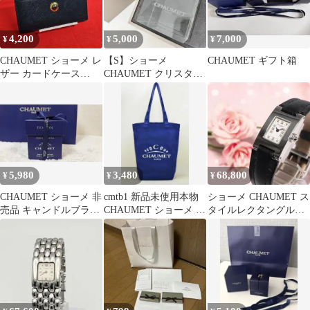
4,200
5,000
7,000
¥
¥
¥
CHAUMET ショーメ レ
【S】ショーメ
CHAUMET ギフト箱
ザー カードケース
CHAUMET クリスタル
BLACK
ペーパーウェイト 置物
箱付
5,980
3,480
68,800
¥
¥
¥
CHAUMET ショーメ 非
cmtb1 新品未使用本物
ショーメ CHAUMET ス
売品 キャンドルブライ
CHAUMET ショーメ ノ
タイルレクタングル
ダルフェア ノベルティ
ベルティトートバッグ
12Pダイヤ 腕時計 836
未使用