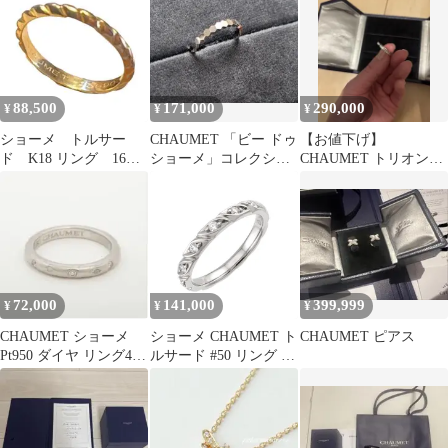
88,500
171,000
290,000
¥
¥
¥
ショーメ トルサー
CHAUMET 「ビー ドゥ
【お値下げ】
ド K18 リング 16
ショーメ」コレクショ
CHAUMET トリオンフ
号 CHAUMET
ン リング 53号(13号)
ドゥ ショーメ リング
72,000
141,000
399,999
¥
¥
¥
CHAUMET ショーメ
ショーメ CHAUMET ト
CHAUMET ピアス
Pt950 ダイヤ リング47
ルサード #50 リング ハ
号
ーフ ダイヤ Pt プラチ
ナ 指輪 Torsade Ring
90330977