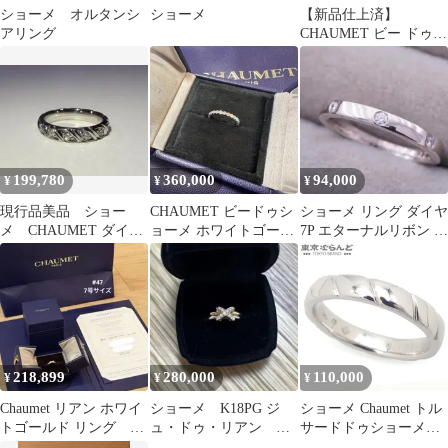
ショーメ オルタンシ
ショーメ
【新品仕上済】
アリング
CHAUMET ビー ドゥ
ショーメ イエローゴー
ルド K18YG ハニカム
リング 19.5号 レディー
ス 返品OK
199,780
360,000
94,000
¥
¥
¥
現行品美品 ショー
CHAUMET ビードゥシ
ショーメ リング ダイヤ
メ CHAUMET ダイヤ
ョーメ ホワイトゴール
7P エターナルリボン 50
モンド 幅3.5㎜トルサ
ド 16号
号 Pt950
ードリング
218,899
280,000
110,000
¥
¥
¥
Chaumet リアン ホワイ
ショーメ K18PG ジ
ショーメ Chaumet トル
トゴールド リング
ュ・ドゥ・リアン ダ
サードドゥショーメ
#47 7号
イヤモンド リング
095902-056 プラチナ