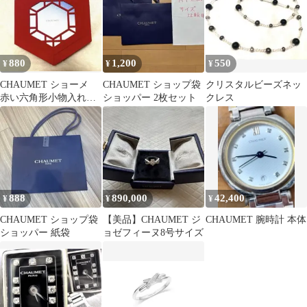
880
1,200
550
¥
¥
¥
CHAUMET ショーメ
CHAUMET ショップ袋
クリスタルビーズネッ
赤い六角形小物入れ
ショッパー 2枚セット
クレス
封筒 レター ノベル
ティ
888
890,000
42,400
¥
¥
¥
CHAUMET ショップ袋
【美品】CHAUMET ジ
CHAUMET 腕時計 本体
ショッパー 紙袋
ョゼフィーヌ8号サイズ