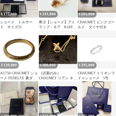
175,000
193,800
285,000
¥
¥
¥
ショーメ トルサー
希少【ショーメ】アト
CHAUMET ピンクゴー
ド サイズ55
ラップ・モア K18YG
ルド ダイヤ付き
ダイヤモンド シトリ
ン ネックレス
139,000
380,000
295,000
¥
¥
¥
AU750 CHAUMET ショ
（試着のみ）
CHAUMET トリオンフ
ーメ FEDELTE 裏ダイ
CHAUMET リアン ネッ
ドゥショーメ 5号
ヤ リング 指輪
クレス ダイヤモンド
K18PG