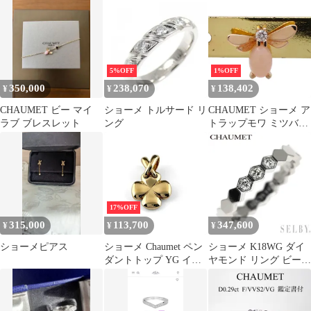
50
Pt950 マリッジ リング
16.5号相当 証明書付き
指輪 ユニセックス 仕上
済 101887068
5%OFF
1%OFF
350,000
238,070
138,402
¥
¥
¥
CHAUMET ビー マイ
ショーメ トルサード リ
CHAUMET ショーメ ア
ラブ ブレスレット
ング
トラップモワ ミツバチ
ダイヤモンド ダイヤ ピ
アス 750 K18 ピンクオ
パール PG 5197
17%OFF
315,000
113,700
347,600
¥
¥
¥
ショーメピアス
ショーメ Chaumet ペン
ショーメ K18WG ダイ
ダントトップ YG イエ
ヤモンド リング ビーマ
ローゴールド ペンダン
イラブ 52号
トトップ 750 レディー
ス 【中古】