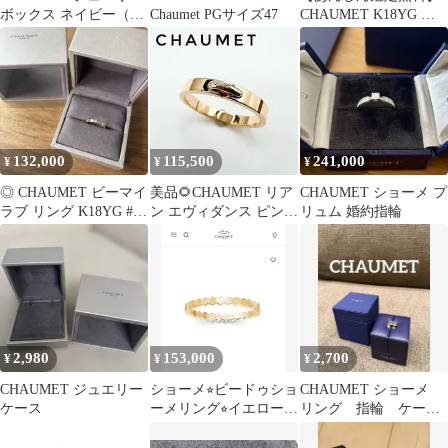
ボックス ネイビー（外
Chaumet PGサイズ47
CHAUMET K18YG ク
箱なし）
ラスワン ネックレス ダ
イヤ
132,000
115,500
241,000
¥
¥
¥
◎ CHAUMET ビーマイ
美品🌻CHAUMET リア
CHAUMET ショーメ プ
ラブ リング K18YG #52
ン エヴィダンス ピンク
リュム 婚約指輪
◎
ゴールド リング 55 約
14.5号 Y
2,980
153,000
2,700
¥
¥
¥
CHAUMET ジュエリー
ショーメ⭐︎ビードゥショ
CHAUMET ショーメ
ケース
ーメリング⭐︎イエローゴ
リング 指輪 ケー
ールド⭐︎10号
ス ボックス