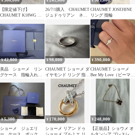
386,000
241,000
385,000
¥
¥
¥
【限定値下げ】
26/7/1購入 CHAUMET
CHAUMET JOSEHINE
CHAUMET K18WG プ
ジュドゥリアン ネッ
リング 指輪
リュム ダイヤリング12
クレス ピンクゴール
号完品
ド
42,800
98,000
390,000
¥
¥
¥
美品 ショーメ リン
CHAUMET ショーメ ダ
CHAUMET ショーメ
グケース 指輪入れ
イヤモンド リング 指輪
Bee My Love（ビーマイ
空箱 リボン付き
Pt950
ラブ） ダイヤ リング
5,300
170,000
248,000
¥
¥
¥
ショーメ ジュエリ
ショーメ リアン ドゥ
【正規品】ショウメ オ
ー ケース ボック
ショーメ プルミエ リア
ルタンシア ブレスレッ