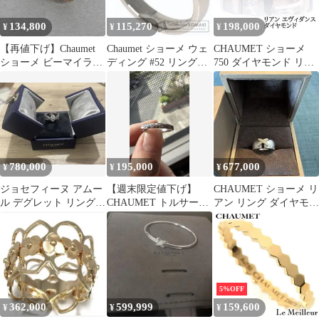
134,800
115,270
198,000
¥
¥
¥
【再値下げ】Chaumet
Chaumet ショーメ ウェ
CHAUMET ショーメ
ショーメ ビーマイラブ
ディング #52 リング・
750 ダイヤモンド リア
ハニカムリング 750PG
指輪 PT950 レディース
ン エヴィダンス リング
リング・指輪 081931 レ
[中古]
ディース K18ピンクゴ
ールド ピンクゴールド
中古
780,000
195,000
677,000
¥
¥
¥
ジョセフィーヌ アムー
【週末限定値下げ】
CHAUMET ショーメ リ
ル デグレット リング
CHAUMET トルサード
アン リング ダイヤモン
0.52ct 約7号
49号
ド ホワイトゴールド
5%OFF
362,000
599,999
159,600
¥
¥
¥