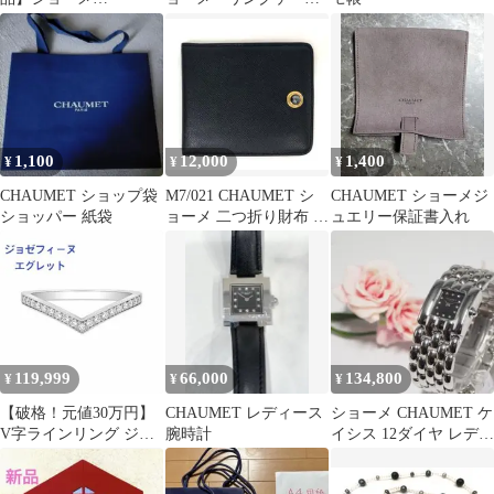
CHAUMET クラスワン
ス 空箱
デイト ダイバー
1,100
12,000
1,400
¥
¥
¥
CHAUMET ショップ袋
M7/021 CHAUMET シ
CHAUMET ショーメジ
ショッパー 紙袋
ョーメ 二つ折り財布 札
ュエリー保証書入れ
入れ
119,999
66,000
134,800
¥
¥
¥
【破格！元値30万円】
CHAUMET レディース
ショーメ CHAUMET ケ
V字ラインリング ジョ
腕時計
イシス 12ダイヤ レディ
ゼフィーヌ エグレット
ース腕時計 美品 H765
リング 12号