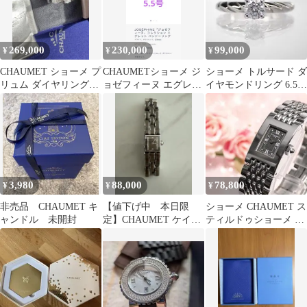
269,000
230,000
99,000
¥
¥
¥
CHAUMET ショーメ プ
CHAUMETショーメ ジ
ショーメ トルサード ダ
リュム ダイヤリング
ョゼフィーヌ エグレッ
イヤモンドリング 6.5号
Pt950 0.34ct
ト pt950 リング 5.5号
プラチナ Chaumet
3,980
88,000
78,800
¥
¥
¥
非売品 CHAUMET キ
【値下げ中 本日限
ショーメ CHAUMET ス
ャンドル 未開封
定】CHAUMET ケイシ
ティルドゥショーメ レ
ススターククリスタル
ディース 腕時計 K205