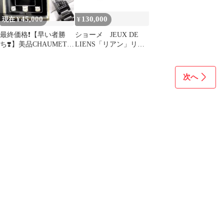
45,000
130,000
現在 ¥
¥
最終価格❗️【早い者勝
ショーメ JEUX DE
ち❣️】美品CHAUMET
LIENS「リアン」リン
30万時計
グ 50
次へ