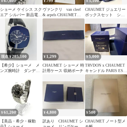
67,600
799
5,100
¥
¥
¥
ショーメ ケイシス スク
ヴァンクリ van cleef
CHAUMET ジュエリー
エア シルバー 新品電池
& arpels CHAUMET
ボックスセット ショ
余りコマ付 レディー
箱 ショッパー
ーメ 紙袋
ス 美品
285,100
1,299
5,000
現在 ¥
¥
¥
【希少】ショーメ メ
CHAUMET ショーメ 時
TRVDON x CHAUMET
ンズ腕時計 ダンディ
計用ケース 収納ポーチ
キャンドル PARIS EST
エディション アーティ
ショーメ
61,200
4,800
500
¥
¥
¥
【美品・希少・稼動
訳あり CHAUMET シ
CHAUMET ノート型メ
品】ショーメ
ョーメ リングケー
モ帳