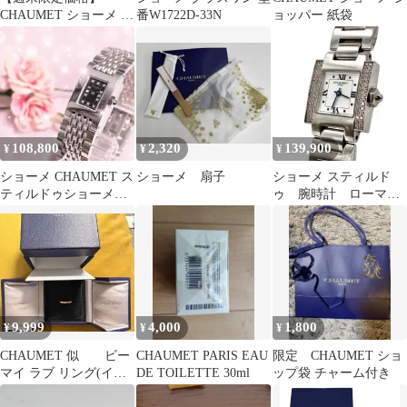
CHAUMET ショーメ ケ
番W1722D-33N
ョッパー 紙袋
イシス 12P ダイヤイン
デックス
108,800
2,320
139,900
¥
¥
¥
ショーメ CHAUMET ス
ショーメ 扇子
ショーメ スティルド
ティルドゥショーメ
ゥ 腕時計 ローマ
12Pダイヤ 腕時計 H878
ン ダイヤベゼル ス
クエア レディース
9,999
4,000
1,800
¥
¥
¥
CHAUMET 似 ビー
CHAUMET PARIS EAU
限定 CHAUMET ショ
マイ ラブ リング(イミ
DE TOILETTE 30ml
ップ袋 チャーム付き
テーション)11号