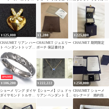
ス 箱 ピアス
ン ダイヤ ネックレス
ト カーネリアン ダイヤ
6.4g
125,000
1,280
225,000
¥
¥
¥
CHAUMET リアン ハー
CHAUMET ジュエリー
CHAUMET 期間限定
ト ペンダントトップ
ポーチ 保証書付き
750
10%OFF
106,200
222,222
250,000
¥
¥
¥
ショーメ リング ダイヤ
【ショーメ】ジュ ドゥ
CHAUMET ショーメ
ダイヤモンド トルサー
リアン ペンダント【ブ
セレナード 婚約指
ド 1P 9.5号 Pt950 保証
ルーアゲート】
輪 新品未使用
書 #192462