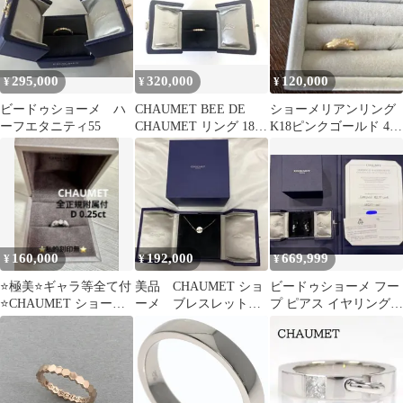
295,000
320,000
120,000
¥
¥
¥
ビードゥショーメ ハ
CHAUMET BEE DE
ショーメリアンリング
ーフエタニティ55
CHAUMET リング 18K
K18ピンクゴールド 47
YG
7号
160,000
192,000
669,999
¥
¥
¥
⭐️極美⭐️ギャラ等全て付
美品 CHAUMET ショ
ビードゥショーメ フー
⭐️CHAUMET ショーメ
ーメ ブレスレット
プ ピアス イヤリング
プリュム ダイヤモンド
ジュドゥリアン ハーモ
ホワイトゴールド WG
リング
ニー
ショーメ