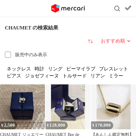
CHAUMET の検索結果
並び替え
販売中のみ表示
ネックレス
時計
リング
ビーマイラブ
ブレスレット
ピアス
ジョゼフィーヌ
トルサード
リアン
ミラー
2,500
128,000
170,000
¥
¥
¥
CHAUMET ジュエリー
CHAUMET Bee de
【あんしん鑑定無料】