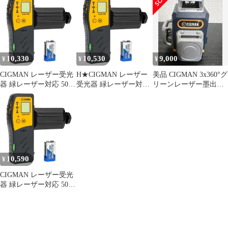
管 ブザー音 ホルダー付
音
音 ホルダー付き 日本語
き 日本語取扱説明書付
取扱説明書付きym
き 52fa5cb1
c0093ed9
10,330
10,530
9,000
¥
¥
¥
CIGMAN レーザー受光
H★CIGMAN レーザー
美品 CIGMAN 3x360°グ
器 緑レーザー対応 50m
受光器 緑レーザー対応
リーンレーザー墨出し
作業距離 気泡管 ブザー
50m作業距離 気泡管 ブ
器 CM701
R★
ザー音 ホルダー付き 日
本語取扱説明書付き
5047e1d0
10,590
¥
CIGMAN レーザー受光
器 緑レーザー対応 50m
作業距離 気泡管 ブザー
音 ホルダー付き 日本語
取扱説明書付きym
7ea1fee8