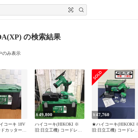
DA(XP) の検索結果
中のみ表示
49,800
47,760
¥
¥
コーキ 18V
ハイコーキ(HIKOKI ※
★ハイコーキ(HIKOKI 
ードカッター
旧:日立工機) コードレス
旧:日立工機) コードレ
P)
ボードカッター
ボードカッター