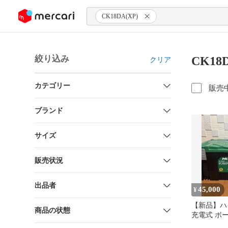
ンツにスキップ
CK18DA(XP)
絞り込み
CK18
クリア
カテゴリー
販売
ブランド
サイズ
販売状況
出品者
45,000
¥
【新品】ハイ
商品の状態
充電式 ボ
CK18DA(X