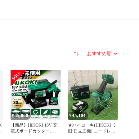
並び替え
45,000
45,104
¥
¥
※
【新品】HiKOKI 18V 充
★ハイコーキ(HIKOKI ※
ス
電式ボードカッター
旧:日立工機) コードレス
CK18DA(XP)
ボードカッター