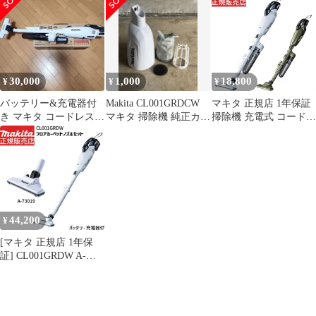
充電器付 カプセル式
CL001GRDCW
ホワイト サイクロンア
ワンタッチスイッチ
CL001GRDCO 40Vmax
タッチメント付 バッテ
カラー：白 コードレ
ロック付きサイクロン
リBL4025・充電器
ス
アタッチメント フルセ
DC40RA付 2.5Ah
ット カプセル式 コード
レス掃除機 バッテリー
30,000
1,000
18,800
¥
¥
¥
充電器付き 人気モデル
おすすめ
バッテリー&充電器付
Makita CL001GRDCW
マキタ 正規店 1年保証
き マキタ コードレスク
マキタ 掃除機 純正カプ
掃除機 充電式 コードレ
リーナー CL001G
セル ホワイト
ス クリーナー
CL001GZCW
CL001GZCO 40Vmax ロ
ック付きサイクロンア
タッチメント 【バッテ
リ・充電器 別売】 カプ
セル式 コードレス掃除
44,200
¥
機 サイクロン ハイパワ
ー 人気 おすすめ
[マキタ 正規店 1年保
証] CL001GRDW A-
73019 セット【バッテ
リー 充電器付き】
40Vmax カプセル式 充
電式 コードレス掃除機