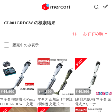
CL001GRDCW の検索結果
並び替え
販売中のみ表示
44,800
44,800
40,800
¥
¥
¥
マキタ 掃除機 40Vmax
マキタ 正規店 1年保証
(新品未使用) マキタ 充
CL001GRDCW 充電式
掃除機 充電式 コードレ
電式クリーナ
クリーナ バッテリ・
ス クリーナー
CL001GRDCW スノー