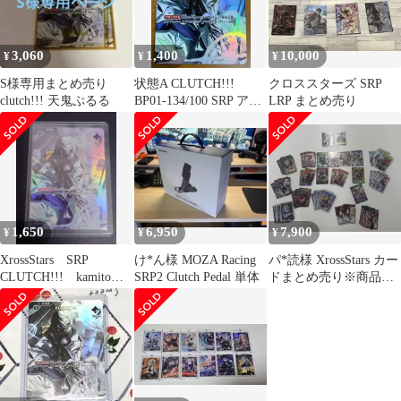
3,060
1,400
10,000
¥
¥
¥
S様専用まとめ売り
状態A CLUTCH!!!
クロススターズ SRP
clutch!!! 天鬼ぷるる
BP01-134/100 SRP アタ
LRP まとめ売り
ック Kamito Xross Stars
クロススターズ クロス
タ
1,650
6,950
7,900
¥
¥
¥
XrossStars SRP
け*ん様 MOZA Racing
パ*読様 XrossStars カー
CLUTCH!!! kamito
SRP2 Clutch Pedal 単体
ドまとめ売り※商品の
クロスタ
説明参照