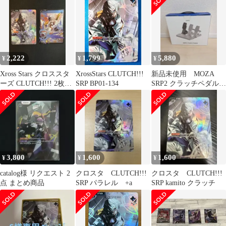
2,222
1,799
5,880
¥
¥
¥
Xross Stars クロススタ
XrossStars CLUTCH!!!
新品未使用 MOZA
ーズ CLUTCH!!! 2枚セ
SRP BP01-134
SRP2 クラッチペダル
ット
国内正規品
3,800
1,600
1,600
¥
¥
¥
catalog様 リクエスト 2
クロスタ CLUTCH!!!
クロスタ CLUTCH!!!
点 まとめ商品
SRP パラレル +a
SRP kamito クラッチ