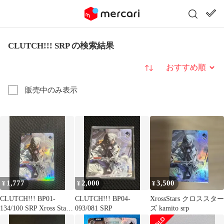
CLUTCH!!! SRP の検索結果
並び替え
販売中のみ表示
1,777
2,000
3,500
¥
¥
¥
CLUTCH!!! BP01-
CLUTCH!!! BP04-
XrossStars クロススター
134/100 SRP Xross Stars
093/081 SRP
ズ kamito srp
クロススターズ