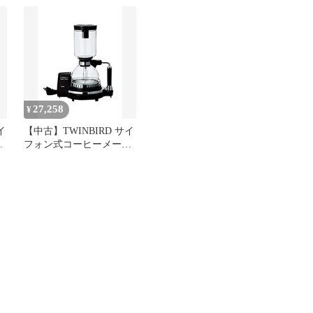
ン CM-D854BR
ン CM-D854BR ggw725x
27,258
¥
イ
【中古】TWINBIRD サイ
カ
フォン式コーヒーメーカ
R
ー ブラウン CM-D854BR