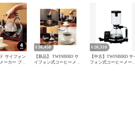
M-D854BR
CMD854BR
料無料
36,450
20,310
¥
¥
ド サイフォン
【新品】 TWINBIRD サ
【中古】TWINBIRD サ
メーカー ブラ
イフォン式コーヒーメー
フォン式コーヒーメー
854BR 送料無
カー ブラウン CM-
ー ブラウン CM-D854B
 電気式 サイフ
D854BR lok26k6
ggw725x
ーメーカー ハ
BIRD