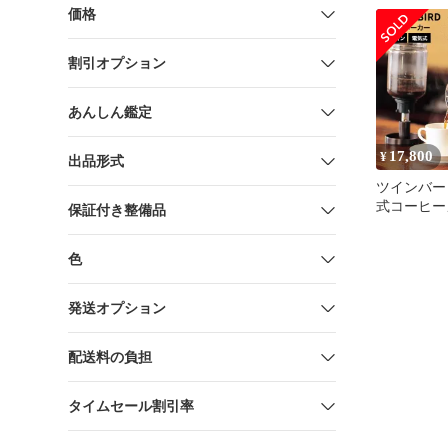
ー（４杯） C
価格
未使用 送
割引オプション
あんしん鑑定
17,800
¥
出品形式
ツインバー
式コーヒー
保証付き整備品
ウン CM-D
料 / 4杯分
色
ォンコーヒ
リオ TWIN
発送オプション
配送料の負担
タイムセール割引率