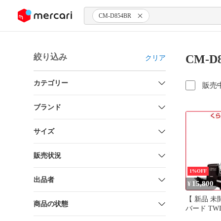
ンツにスキップ
CM-D854BR
絞り込み
CM-D
クリア
カテゴリー
販売
ブランド
サイズ
販売状況
1%OFF
出品者
15,800
¥
【 新品 未開封
商品の状態
バード TWI
フォン式コ