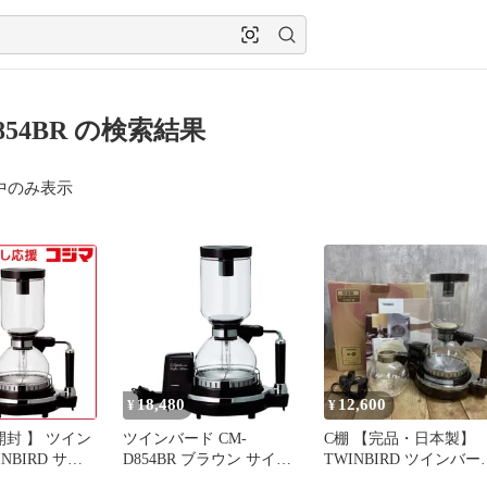
854BR の検索結果
中のみ表示
18,480
12,600
¥
¥
 】 ツイン
ツインバード CM-
C棚 【完品・日本製】
NBIRD サイ
D854BR ブラウン サイフ
TWINBIRD ツインバー
ーヒーメーカ
ォン式コーヒーメーカー
サイフォン式 コーヒー