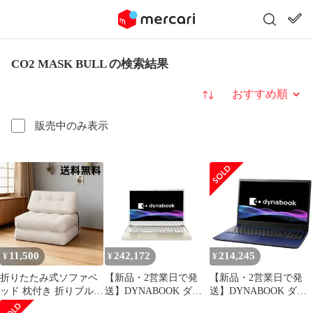
CO2 MASK BULL の検索結果
並び替え
販売中のみ表示
11,500
242,172
214,245
¥
¥
¥
折りたたみ式ソファベ
【新品・2営業日で発
【新品・2営業日で発
ッド 枕付き 折りブルス
送】DYNABOOK ダイ
送】DYNABOOK ダイ
リーパーチェア ポータ
ナブック dynabook C7
ナブック dynabook C6