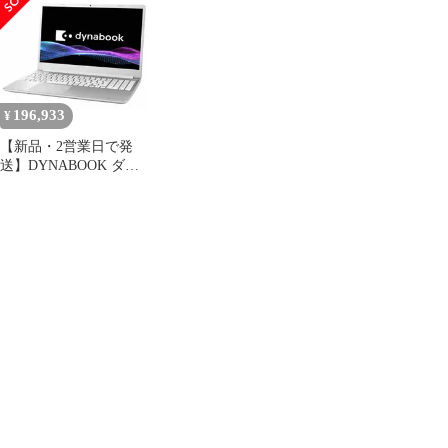
ブル フロアスsofaラウ
／AB (Core i7／16GB／
／AB (Core i5-1334U／
ンジ <JETO>...
SSD・512GB／ODD無
16GB／SSD・256GB／
／Win11Home 25H2／
ODD無／Win11Home
Officeオプション付／
25H2／Officeオプショ
15.6型／ゴール
ン付／15.6型／ブル
ド)P1C7ABPG
ー)P1C6ABPL
196,933
¥
【新品・2営業日で発
送】DYNABOOK ダイ
ナブック dynabook C5
／AB (Core i3-1305U／
16GB／SSD・256GB／
ODD無／Win11Home／
Officeオプション付／
15.6型／シルバ
ー)P1C5ABPS