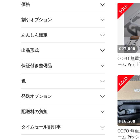
未使用 送
価格
割引オプション
あんしん鑑定
27,000
¥
出品形式
COFO 無
ーム Pro
保証付き整備品
色
発送オプション
配送料の負担
16,500
¥
タイムセール割引率
COFO 無
ーム Pro