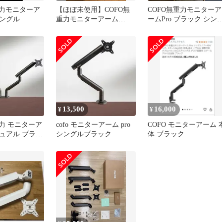
重力モニターア
【ほぼ未使用】COFO無
COFO無重力モニターア
シングル
重力モニターアーム
ームPro ブラック シン
Pro（上下配置版）マット
ル
ホワイト
13,500
16,000
¥
¥
重力 モニターア
cofo モニターアーム pro
COFO モニターアーム 
 デュアル ブラッ
シングルブラック
体 ブラック