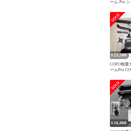
ーム Pro 
23,500
¥
COFO無
ームPro C
ホルダーマ
16,000
¥