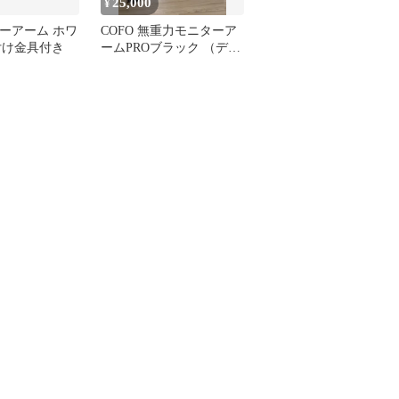
25,000
¥
ニターアーム ホワ
COFO 無重力モニターア
付け金具付き
ームPROブラック （デュ
アル）