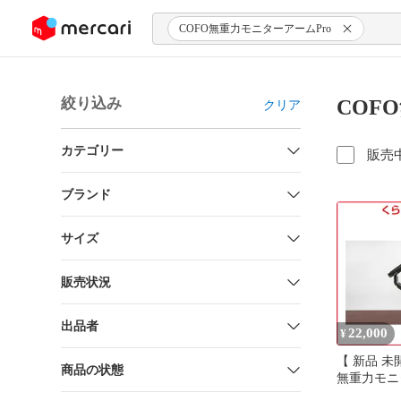
ンツにスキップ
COFO無重力モニターアームPro
絞り込み
COF
クリア
カテゴリー
販売
ブランド
サイズ
販売状況
出品者
22,000
¥
【 新品 未開封 
商品の状態
無重力モニ
Pro(シングル