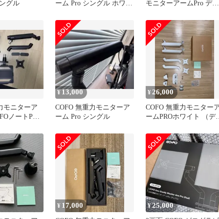
シングル
ーム Pro シングル ホワイ
モニターアームPro デュ
ト
アル上下配置
13,000
26,000
¥
¥
重力モニターア
COFO 無重力モニターア
COFO 無重力モニター
OFOノートPC
ーム Pro シングル
ームPROホワイト （デ
ウントセット
アル）
17,000
25,000
¥
¥