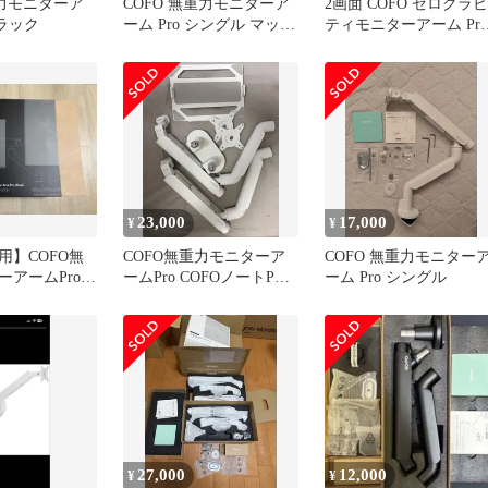
重力モニターア
COFO 無重力モニターア
2画面 COFO ゼログラビ
ブラック
ーム Pro シングル マット
ティモニターアーム Pro
ブラック
デュアル CM-AP2B
23,000
17,000
¥
¥
用】COFO無
COFO無重力モニターア
COFO 無重力モニター
ーアームPro
ームPro COFOノートPC
ーム Pro シングル
ブラック
ホルダーマウントセット
27,000
12,000
¥
¥