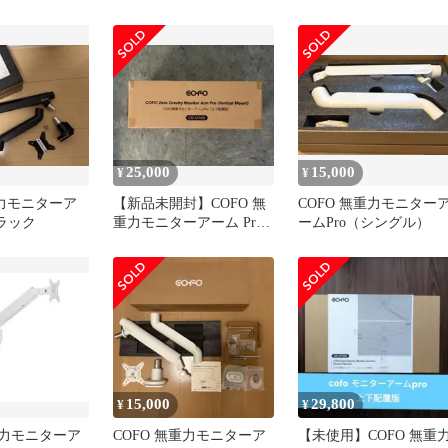
デュアル
ターアームPro(上下配
版) CM-APV2B 未使用
送料無料
25,000
15,000
¥
¥
重力モニターア
【新品未開封】COFO 無
COFO 無重力モニター
ブラック
重力モニターアーム Pro
ームPro（シングル）
デュアル
15,000
29,800
¥
¥
重力モニターア
COFO 無重力モニターア
【未使用】COFO 無重