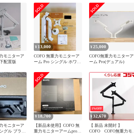
料無料
未使用 送料無料
13,000
25,000
¥
¥
重力モニターア
COFO 無重力モニターア
COFO無重力モニターア
 上下配置版
ーム Pro シングル ホワイ
ーム Pro(デュアル)
トカラー‼️
1%OFF
18,700
32,670
¥
¥
重力モニターア
【新品未使用】COFO 無
【 新品 未開封 】
 シングル ブラッ
重力モニターアームpro
COFO COFO無重力モ