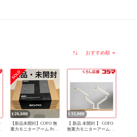
並び替え
26,600
33,000
¥
¥
【新品未開封】COFO 無
【 新品 未開封 】 COFO
重力モニターアーム Pro
無重力モニターアーム
W
デュアル
Pro(デュアル) CM-AP2W