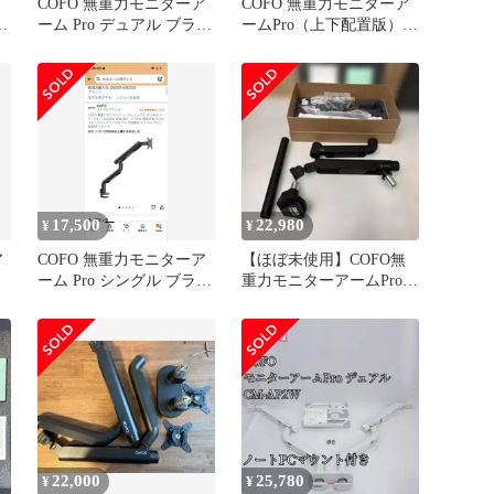
COFO 無重力モニターア
COFO 無重力モニターア
ーム Pro デュアル ブラッ
ームPro（上下配置版）
ク
コフォ
17,500
22,980
¥
¥
ア
COFO 無重力モニターア
【ほぼ未使用】COFO無
ーム Pro シングル ブラッ
重力モニターアームPro
ク
上下配置版
22,000
25,780
¥
¥