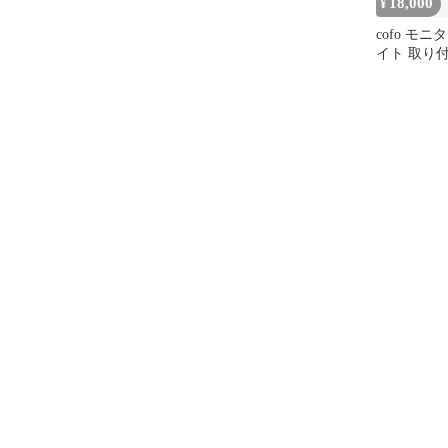
18,000
¥
cofo モ
イト 取り