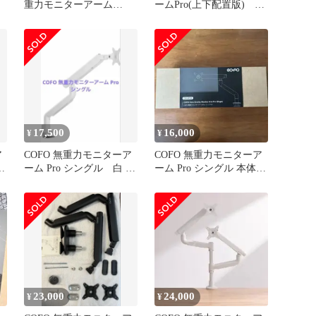
重力モニターアーム
ームPro(上下配置版)
Pro（上下配置版）
CM-APV2B
17,500
16,000
¥
¥
ア
COFO 無重力モニターア
COFO 無重力モニターア
ュ
ーム Pro シングル 白 中
ーム Pro シングル 本体
古
ブラック CM-AP1B
23,000
24,000
¥
¥