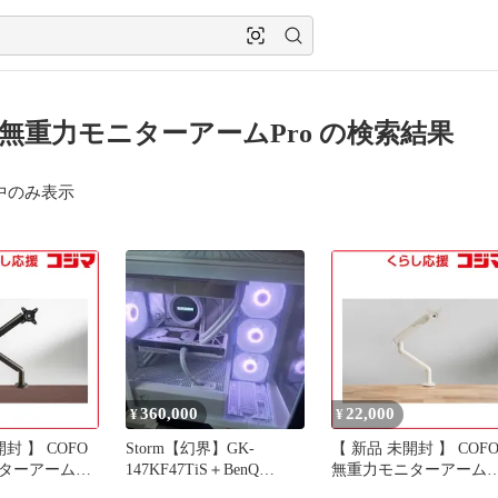
O無重力モニターアームPro の検索結果
中のみ表示
360,000
22,000
¥
¥
】 COFO
Storm【幻界】GK-
【 新品 未開封 】 COFO
ターアーム
147KF47TiS＋BenQ
無重力モニターアーム
) CM-AP1B
EX271UZ
Pro(シングル) CM-AP1