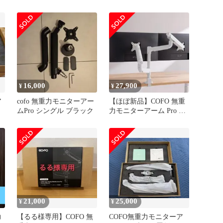
置
インチ、2.5～14kg対応
角度/高さ 上下左右 調整
可能 ダブルメカニカルス
プリング式 デスク設置用
スチール アルミ合金製
ブラックJu 6e3ea6b2
16,000
27,900
¥
¥
ア
cofo 無重力モニターアー
【ほぼ新品】COFO 無重
ムPro シングル ブラック
力モニターアーム Pro デ
ュアル（上下配置版）
21,000
25,000
¥
¥
力
【るる様専用】COFO 無
COFO無重力モニターア