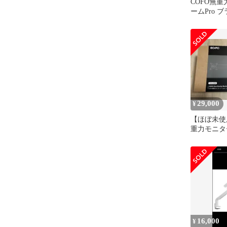
COFO無
ームPro 
29,000
¥
【ほぼ未使
重力モニタ
デュアル 
16,000
¥