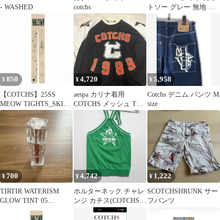
- WASHED
cotchs
トソー グレー 無地 バ
ックプリント 前面プリ
ント ミドル丈 長袖 ク
ルーネック(丸首) メン
ズ
850
4,720
5,958
¥
¥
¥
【COTCHS】25SS
aespa カリナ着用
Cotchs デニム パンツ M
MEOW TIGHTS_SKIN
COTCHS メッシュ Tシ
size
デザインストッキング
ャツ
700
4,742
1,222
¥
¥
¥
TIRTIR WATERISM
ホルターネック チャレ
SCOTCHSHRUNK サー
GLOW TINT 05
ンジ カチス(COTCHS)
フパンツ
SCOTCHSHOT
COWGIRL HALTER
TOP ホルターネック ノ