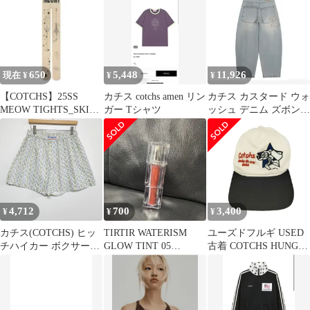
ースリーブ 44
650
5,448
11,926
現在 ¥
¥
¥
【COTCHS】25SS
カチス cotchs amen リン
カチス カスタード ウォ
MEOW TIGHTS_SKIN
ガー Tシャツ
ッシュ デニム ズボン
デザインストッキング
M
4,712
700
3,400
¥
¥
¥
カチス(COTCHS) ヒッ
TIRTIR WATERISM
ユーズドフルギ USED
チハイカー ボクサーシ
GLOW TINT 05
古着 COTCHS HUNGRY
ョーツ Ribb
scotchshot
DOG CAP カチス ハン
ガリードッグ キャップ
メンズ 表記無