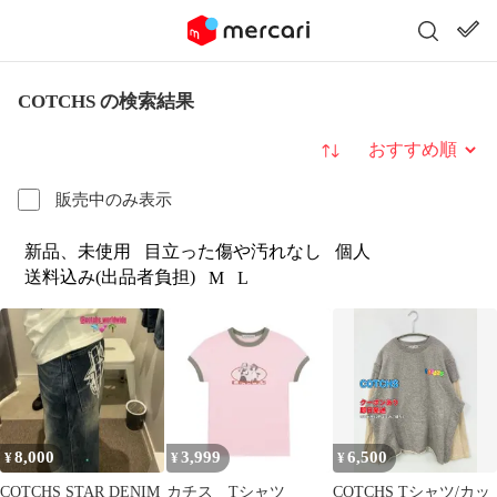
COTCHS の検索結果
並び替え
販売中のみ表示
新品、未使用
目立った傷や汚れなし
個人
送料込み(出品者負担)
M
L
8,000
3,999
6,500
¥
¥
¥
COTCHS STAR DENIM
カチス Tシャツ
COTCHS Tシャツ/カッ