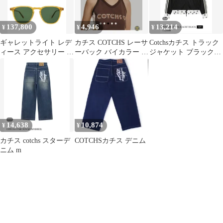
137,800
4,946
13,214
¥
¥
¥
ギャレットライト レデ
カチス COTCHS レーサ
Cotchsカチス トラック
ィース アクセサリー サ
ーバック バイカラー ノ
ジャケット ブラック
ングラス・アイウェア
ースリーブ スリーブレ
(タグ付き新品)
GARRETT LEIGHT
ス 44 55
Brooksunglasses 47mm
ButterscotchSemiFlat
Pure Gree
14,638
10,874
¥
¥
カチス cotchs スターデ
COTCHSカチス デニム
ニム m