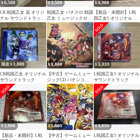
6,500
3,500
4,980
¥
¥
¥
CR 戦国乙女 花 オリジ
戦国乙女 パチスロ 戦国
【新品・未開封】L戦
ナル サウンドトラック
乙女 ミュージックセレ
国乙女5 オリジナルサ
CD
クション 戦国乙女2 サ
ウンドトラック通常盤
ントラ
CD
1,000
1,800
3,333
現在 ¥
¥
¥
CR戦国乙女 オリジナル
【中古】ゲームミュー
L戦国乙女5 オリジナル
サウンドトラック
ジックCD パチンコ戦
サウンドトラック
国乙女6 暁の関ヶ原
BGM用CD
2,800
1,000
3,050
¥
¥
¥
【新品・未開封】L戦
【中古】ゲームミュー
L戦国乙女5 オリジナル