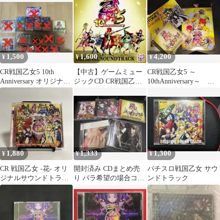
サウンドトラック
1,500
1,600
4,200
¥
¥
¥
CR戦国乙女5 10th
【中古】ゲームミュー
CR戦国乙女5 ～
Anniversary オリジナル
ジックCD CR戦国乙女
10thAnniversary～ 数
サウンドトラック
5-10th Anniversary オリ
量限定版 (CD未開封)
ジナルサウンドトラッ
ク [通常盤]
1,880
1,333
1,300
¥
¥
¥
CR 戦国乙女 -花- オリ
開封済み CDまとめ売
パチスロ戦国乙女 サウ
ジナルサウンドトラッ
り バラ希望の場合コメ
ンドトラック
ク
ントください