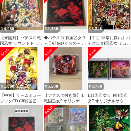
4,980
1,380
8,846
¥
¥
¥
【未開封】パチスロ戦
◆パチスロ 戦国乙女３
【中古-非常に良い】パ
国乙女 サウンドトラッ
～天剣を継ぐもの～ サ
チスロ 戦国乙女 ミュー
ク
ントラCD 新品未開封
ジックセレクション
／送料無料
1,000
5,500
6,700
¥
¥
¥
【中古】ゲームミュー
【アクスタ付き盤】 L
L戦国乙女4、P戦国乙
ジックCD CR戦国乙女
戦国乙女5 オリジナル
女7 オリジナルサウン
5-10th Anniversary オリ
サウンドトラック パ
ドトラック 中古
ジナルサウンドトラッ
チスロ
ク [数量限定盤]