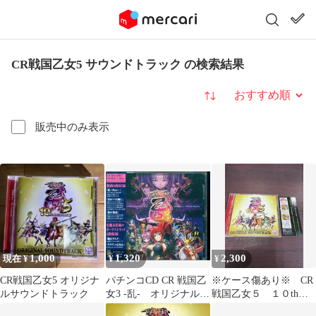
CR戦国乙女5 サウンドトラック の検索結果
並び替え
販売中のみ表示
1,000
1,320
2,300
現在 ¥
¥
¥
CR戦国乙女5 オリジナ
パチンコCD CR 戦国乙
※ケース傷あり※ CR
ルサウンドトラック
女3 -乱- オリジナルサ
戦国乙女５ １０th
ウンドトラック
anniversary オリジナル