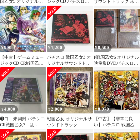
国乙女5 オリジナルサ
ジックCD パチスロ戦
サウンドトラック 未開
ウンドトラック通常盤
国乙女 ミュージックセ
封 グッズ無し
CD
レクション
900
1,200
8,500
¥
¥
¥
【中古】ゲームミュー
パチスロ 戦国乙女3 オ
P戦国乙女6 オリジナル
ジックCD CR戦国乙女
リジナルサウンドトラ
映像集DVDパチスロ戦
Original Sound Track
ック サントラCD 新品
国乙女3オリジナルサウ
未開封
ンドセット
4,000
2,000
8,970
¥
¥
¥
❶ヨ 未開封 パチンコ
戦国乙女 オリジナルサ
【中古】【非常に良
CR戦国乙女3～乱～ オ
ウンドトラック
い】パチスロ 戦国乙女
リジナルサウンドトラ
ミュージックセレクシ
ック
ョン n5ksbvb