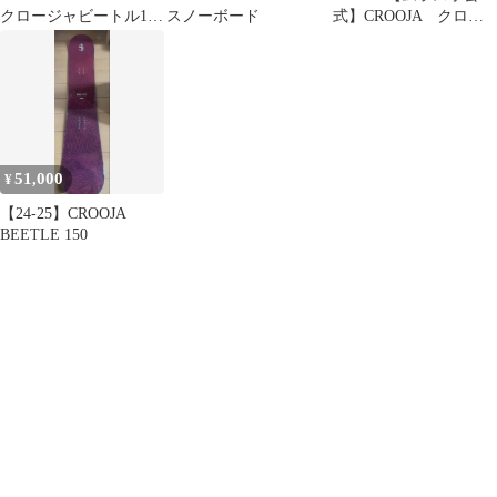
クロージャビートル11
スノーボード
式】CROOJA クロー
月まで価格
ジャ BEETLE
150cm 25-26 メン
ズ 美品 スノーボー
ド 中古品
（USED） グラトリ
51,000
¥
【24-25】CROOJA
BEETLE 150