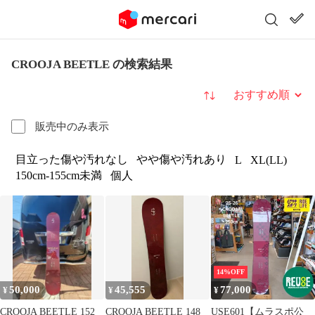
CROOJA BEETLE の検索結果
並び替え
販売中のみ表示
目立った傷や汚れなし
やや傷や汚れあり
L
XL(LL)
150cm-155cm未満
個人
14%OFF
50,000
45,555
77,000
¥
¥
¥
CROOJA BEETLE 152
CROOJA BEETLE 148
USE601【ムラスポ公