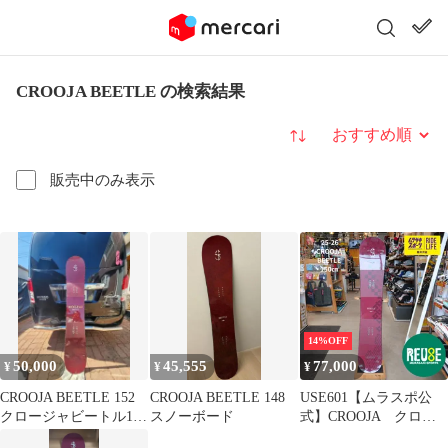
CROOJA BEETLE の検索結果
並び替え
販売中のみ表示
14%OFF
50,000
45,555
77,000
¥
¥
¥
CROOJA BEETLE 152
CROOJA BEETLE 148
USE601【ムラスポ公
クロージャビートル11
スノーボード
式】CROOJA クロー
月まで価格
ジャ BEETLE