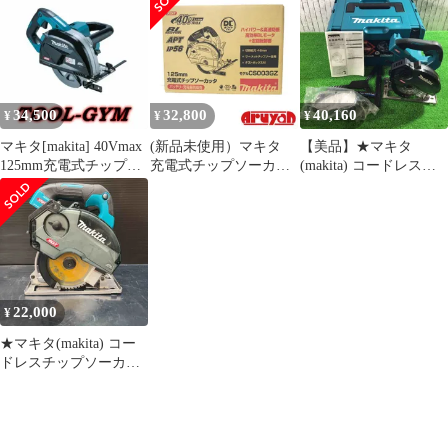
丸チップソーカッタ
店】
― 【202】
34,500
32,800
40,160
¥
¥
¥
マキタ[makita] 40Vmax
(新品未使用）マキタ
【美品】★マキタ
125mm充電式チップソ
充電式チップソーカッ
(makita) コードレスチ
ーカッタ
タ CS003GZ 本体のみ
ップソーカッター
CS003GZ（本体）
(バッテリ、充電器、ケ
CS003GZ【川口店】
ース別売) 40Vmax
125mm 0088381770538
22,000
¥
★マキタ(makita) コー
ドレスチップソーカッ
ター CS003GZ【川越
店】