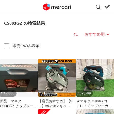
CS003GZ の検索結果
並び替え
販売中のみ表示
35,000
21,900
32,580
¥
¥
¥
新品 マキタ
【店長おすすめ】【中
★マキタ(makita) コー
CS003GZ チップソーカ
古】makita/マキタ
ドレスチップソーカッ
ッター
CS003GZ40Vmax充電式
ター CS003GZ【町田