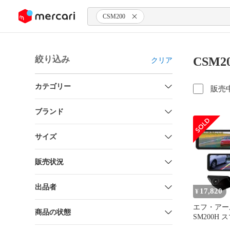
ンツにスキップ
CSM200
絞り込み
CSM2
クリア
カテゴリー
販売
ブランド
サイズ
販売状況
出品者
17,820
¥
エフ・アール
商品の状態
SM200H
ルバックミ