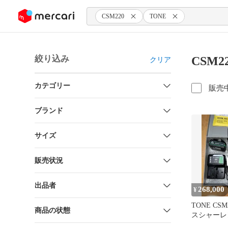
ンツにスキップ
CSM220
TONE
絞り込み
CSM2
クリア
カテゴリー
販売
ブランド
サイズ
販売状況
出品者
268,000
¥
TONE CS
商品の状態
スシャーレ
電器セット