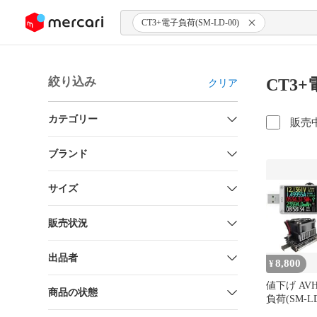
ンツにスキップ
CT3+電子負荷(SM-LD-00)
絞り込み
CT3+
クリア
カテゴリー
販売
ブランド
サイズ
販売状況
出品者
8,800
¥
値下げ AVH
商品の状態
負荷(SM-LD-
テスター