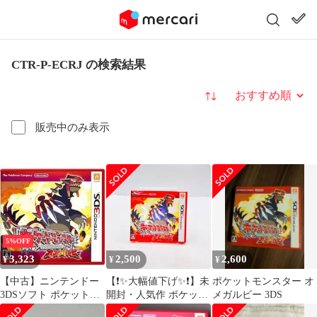
CTR-P-ECRJ の検索結果
並び替え
販売中のみ表示
5%OFF
3,323
2,500
2,600
¥
¥
¥
【中古】ニンテンドー
【❗️✨大幅値下げ✨❗️】未
ポケットモンスター オ
3DSソフト ポケットモ
開封・人気作 ポケット
メガルビー 3DS
ンスター オメガルビー
モンスター オメガルビ