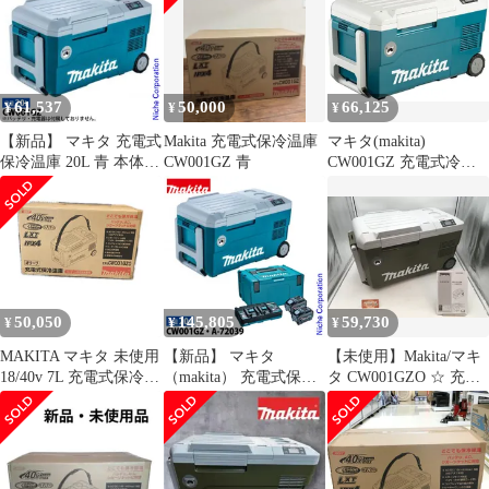
61,537
50,000
66,125
¥
¥
¥
【新品】 マキタ 充電式
Makita 充電式保冷温庫
マキタ(makita)
保冷温庫 20L 青 本体の
CW001GZ 青
CW001GZ 充電式冷温
み CW001GZ 40V 18V
庫 青 18V/40V/100V/シ
バッテリ・充電器別売
ガーソケット【正規販
クーラーボックス 保冷
売店メーカー保証付
庫 保温庫 アウトドア
き】
キャンプ 車中泊 純正
50,050
145,805
59,730
¥
¥
¥
MAKITA マキタ 未使用
【新品】 マキタ
【未使用】Makita/マキ
18/40v 7L 充電式保冷温
（makita） 充電式保冷
タ CW001GZO ☆ 充電
庫 ※バッテリ・充電器
温庫 青＆パワーソース
式保冷温庫(オリーブ)
別販売 CW001GZ0 オリ
キットXGT6 セット
本体のみ [IT_QS6RK]
ーブ
40Vmax 20L CW001GZ
[笠寺][M04]
A-72039 20L 純正