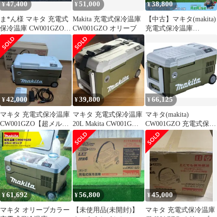
47,400
51,000
38,800
¥
¥
¥
ま*ん様 マキタ 充電式
Makita 充電式保冷温庫
【中古】マキタ(makita)
保冷温庫 CW001GZO
CW001GZO オリーブ
充電式保冷温庫
オリーブ
CW001GZO【野田愛宕
店】
42,000
39,800
66,125
¥
¥
¥
マキタ 充電式保冷温庫
マキタ 充電式保冷温庫
マキタ(makita)
CW001GZO【超メルカ
20L Makita CW001G
CW001GZO 充電式保冷
リ市】
18V/40Vmax
温庫 オリーブ
18V/40V/100V/シガーソ
ケット【正規販売店メ
ーカー保証付き】
61,692
56,800
45,000
¥
¥
¥
マキタ オリーブカラー
【未使用品(未開封)】
マキタ 充電式保冷温庫