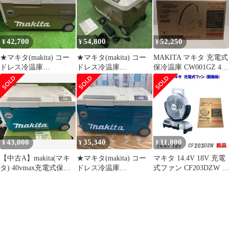
42,700
54,800
52,250
¥
¥
¥
★マキタ(makita) コー
★マキタ(makita) コー
MAKITA マキタ 充電式
ドレス冷温庫
ドレス冷温庫
保冷温庫 CW001GZ 40
CW001GZO【藤沢店】
CW001GZO 18V 40V 兼
ｖ
用 動作確認済【川口
店】
43,000
35,340
11,800
¥
¥
¥
【中古A】makita(マキ
★マキタ(makita) コー
マキタ 14.4V 18V 充電
タ) 40vmax充電式保冷
ドレス冷温庫
式ファン CF203DZW 白
温庫 青(本体のみ)
CW001GZ【柏店】
★コードレス扇風機
CW001GZ