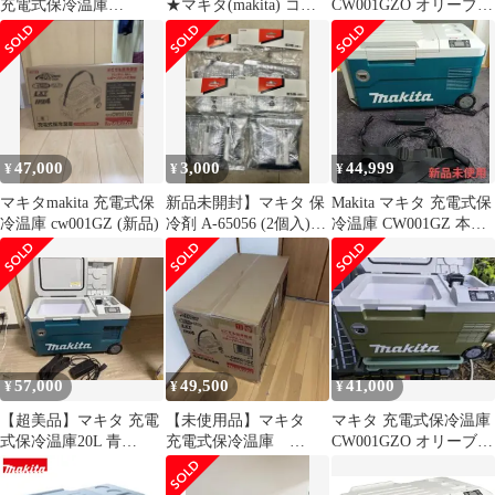
充電式保冷温庫
★マキタ(makita) コー
CW001GZO オリーブ
CW001GZO 本体のみ/
ドレス冷温庫
新品未使用
バッテリ・充電器別売
CW001GZO◇アクトツ
マイナス18℃から60℃
ール富山店◇ﾚｼﾞ
まで
47,000
3,000
44,999
¥
¥
¥
マキタmakita 充電式保
新品未開封】マキタ 保
Makita マキタ 充電式保
冷温庫 cw001GZ (新品)
冷剤 A-65056 (2個入) ×
冷温庫 CW001GZ 本
4袋セット 計8個
体 20L 3電源対応
57,000
49,500
41,000
¥
¥
¥
【超美品】マキタ 充電
【未使用品】マキタ
マキタ 充電式保冷温庫
式保冷温庫20L 青
充電式保冷温庫
CW001GZO オリーブ
CW001GZ 本体
CW001GZ 青
40Vmax 本体のみ