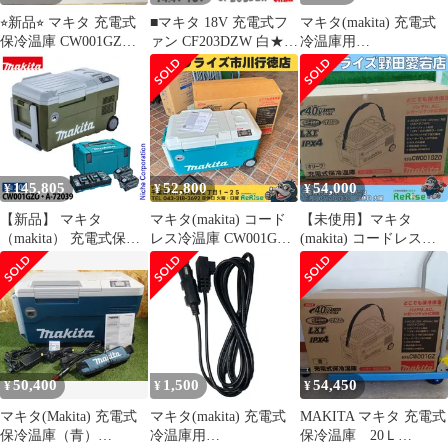
⭐︎新品⭐︎ マキタ 充電式
■マキタ 18V 充電式フ
マキタ(makita) 充電式
保冷温庫 CW001GZ青
ァン CF203DZW 白★新
冷温庫用
40Vmax18V
品 コードレス扇風機
CW180DZ/CW001GZ/C
W003GZ用 ACアダプタ
ー パワーコード付き
WL00000001
145,805
52,800
54,000
¥
¥
¥
【新品】 マキタ
マキタ(makita) コード
【未使用】マキタ
（makita） 充電式保冷
レス冷温庫 CW001GZ
(makita) コードレス冷
温庫 オリーブ＆パワー
【未使用】【市川行徳
温庫 CW001GZO 【野
ソースキットXGT6 セ
店】
田愛宕店】
ット 40Vmax
CW001GZO A-72039
20L 純正
50,400
1,500
54,450
¥
¥
¥
マキタ(Makita) 充電式
マキタ(makita) 充電式
MAKITA マキタ 充電式
保冷温庫（青）
冷温庫用
保冷温庫 20Ｌ