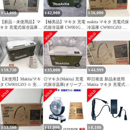
53,000
42,000
56,000
¥
¥
¥
【新品・未使用品】マ
【極美品】マキタ 充電
makita マキタ 充電式保
キタ 充電式保冷温庫
式保冷温庫 CW001GZO
冷温庫 CW001GZO 本
CW001GZ 青
オリーブ20L AC/DC対
体のみ (バッテリ・充
40Vmax18V
応
電器別売) オリーブ
40Vmax 18V 20L 未使用
★DT612
59,730
35,000
44,999
¥
¥
¥
【未使用】Makita/マキ
◎マキタ(Makita) 充電
即日発送 新品未使用
タ CW001GZO ☆ 充電
式保冷温庫(オリーブ)
Makita マキタ 充電式保
式保冷温庫(オリーブ)
40V-max/18V 本体のみ
冷温庫 CW001GZ0 青
本体のみ [IT_9001C][笠
CW001GZO 20L 動作確
寺][M04]
認済み
53,500
11,800
8,100
¥
¥
¥