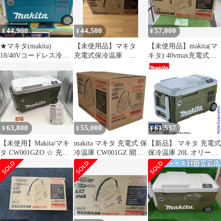
的きれい！ 中古品
44,900
44,500
57,000
¥
¥
¥
★マキタ(makita)
【未使用品】マキタ
【未使用品】makita(マ
18/40Vコードレス冷温
充電式保冷温庫
キタ) 40vmax充電式保
庫 CW001GZ【戸田
CW001GZ
冷温庫 青(本体のみ)
店】
CW001GZ
63,800
55,000
61,537
¥
¥
¥
【未使用】Makita/マキ
makita マキタ 充電式 保
【新品】 マキタ 充電式
タ CW001GZO ☆ 充電
冷温庫 CW001GZ 開封
保冷温庫 20L オリーブ
式保冷温庫(オリーブ)
済み 推定未使用 20L 中
本体のみ CW001GZO
本体のみ [IT_IQVGK]
古 S限 / 15792 HM
40V 18V バッテリ・充
[豊田][M04]
電器別売 クーラーボッ
クス 保冷庫 保温庫 ア
ウトドア キャンプ 車中
泊 純正