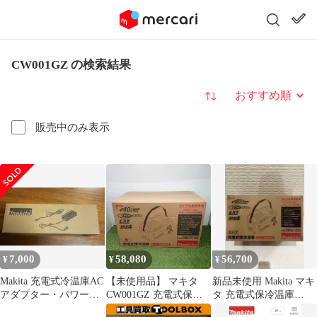
CW001GZ の検索結果
並び替え
販売中のみ表示
7,000
58,080
56,700
¥
¥
¥
Makita 充電式冷温庫AC
【未使用品】 マキタ
新品未使用 Makita マキ
アダプター・パワーコ
CW001GZ 充電式保冷
タ 充電式保冷温庫
ード
温庫 青 未開封品 [6858]
CW001GZ0 オリーブ