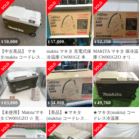
40Vmax 本体のみ ／ バ
CW180DZ/CW001GZ/C
CW001GZ 青
ッテリ・充電器別売
W003GZ用 シガーソケ
CW001GZ アウトドア
ット用コードのみ
などに！ 中古品
WL00000002
50,000
57,000
52,250
¥
¥
¥
【中古美品】 マキ
makita マキタ 充電式保
MAKITA マキタ 保冷温
タ/makita コードレス冷
冷温庫 CW001GZ 本体
庫 CW001GZO オリー
温庫・CW001GZO 【桶
のみ 40Vmax バッテ
ブ
川店】
リ・充電器別売 青 20L
未使用★ DT1067
63,800
54,800
49,760
¥
¥
¥
【未使用】Makita/マキ
【美品】★マキタ
★マキタ(makita) コー
タ CW001GZO ☆ 充電
(makita) コードレス冷
ドレス冷温庫
式保冷温庫(オリーブ)
温庫 CW001GZ【藤沢
CW001GZO【川口店】
本体のみ [IT_9001C][豊
店】
田][M04]