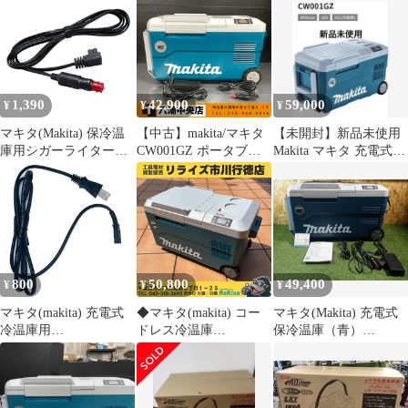
1,390
42,900
59,000
¥
¥
¥
マキタ(Makita) 保冷温
【中古】makita/マキタ
【未開封】新品未使用
庫用シガーライター
CW001GZ ポータブル
Makita マキタ 充電式保
WL00000002 代表適合
冷温庫【202】
冷温庫 CW001GZ 青
モデル：CW001GZ・
CW180DZ等 シガーソ
ケットコード
800
50,800
49,400
¥
¥
¥
マキタ(makita) 充電式
◆マキタ(makita) コー
マキタ(Makita) 充電式
冷温庫用
ドレス冷温庫
保冷温庫（青）
CW180DZ/CW001GZ/C
CW001GZ 【中古】
40Vmax 本体のみ ／ バ
W002GZ/CW003GZ用
【市川行徳店】
ッテリ・充電器別売
パワーコードのみ
CW001GZ 屋外作業現
WL00000003
場やレジャーに！ 比較