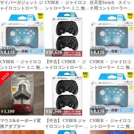
サイバーガジェット ジ
CYBER ・ ジャイロコ
任天堂Switch スイッ
ャイロコントローラー
ントローラー ミニ 無線
チ用コントローラー
無線タイプ ブルー
タイプ 2個セット (
（無線）MONSTER
SWITCH 用) ライトブ
HUNTER
ルー - Switch [ライトブ
ルー] [無線タイプ] [2個
セット]
8,170
10,620
8,170
¥
¥
¥
CYBER ・ ジャイロコ
【中古】CYBER ・ ジ
CYBER ・ ジャイロコ
ントローラー ミニ 無線
ャイロコントローラー
ントローラー ミニ 無線
タイプ （ SWITCH
ミニ 無線タイプ 2個セ
タイプ （ SWITCH
用） ライトブルー × ク
ット ( SWITCH 用) ブ
用） ライトブルー × ク
リーム - Switch [ライト
ラック - Switch
リーム - Switch [ライト
ブルー × クリーム] [無
ブルー × クリーム] [無
線タイプ] [1個]
線タイプ] [1個]
1,100
11,946
8,170
¥
¥
¥
マウス&キーボード変
【中古】 CYBER ジャ
CYBER ・ ジャイロコ
換アダプター
イロコントローラー ミ
ントローラー ミニ 無線
ニ 無線タイプ 2個セッ
タイプ （ SWITCH