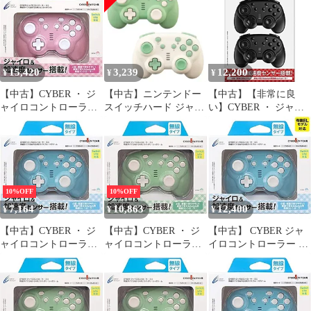
リーン - Switch [ライト
× ライトグリーン -
ブルー - Switch
グリーン] [無線タイプ]
Switch
[2個セット]
15,420
3,239
12,200
¥
¥
¥
【中古】CYBER ・ ジ
【中古】ニンテンドー
【中古】【非常に良
ャイロコントローラー
スイッチハード ジャイ
い】CYBER ・ ジャイ
ミニ 無線タイプ (
ロコントローラー ミニ
ロコントローラー ミニ
SWITCH 用) ピンク ×
無線タイプ 2個セット
無線タイプ 2個セット (
ホワイト - Switch
ライトグリーン
SWITCH 用) ブラック -
Switch
10%OFF
10%OFF
7,164
10,863
12,400
¥
¥
¥
【中古】CYBER ・ ジ
【中古】CYBER ・ ジ
【中古】 CYBER ジャ
ャイロコントローラー
ャイロコントローラー
イロコントローラー ミ
ミニ 無線タイプ （
ミニ 無線タイプ (
ニ 無線タイプ SWITCH
SWITCH 用） ライトブ
SWITCH 用) ライトグ
用 ライトブルー × クリ
ルー × クリーム -
リーン × クリーム -
ーム - Switch
Switch
Switch