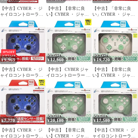
【中古】CYBER ・ ジ
【中古】【非常に良
【中古】「非常に良
ャイロコントローラー
い】CYBER ・ ジャイ
い」CYBER ・ ジャイ
ミニ 無線タイプ 2個セ
ロコントローラー ミニ
ロコントローラー ミニ
ット ( SWITCH 用) ブ
無線タイプ ( SWITCH
無線タイプ ( SWITCH
ラック - Switch
用) ピンク × ホワイト -
用) ブルー - Switch
Switch
10%OFF
9,963
12,960
19,720
¥
¥
¥
【中古】CYBER ・ ジ
【中古】 CYBER ジャ
【中古】【非常に良
ャイロコントローラー
イロコントローラー ミ
い】CYBER ・ ジャイ
ミニ 無線タイプ (
ニ 無線タイプ SWITCH
ロコントローラー ミニ
SWITCH 用) ブルー -
用 ライトグリーン × ク
無線タイプ ( SWITCH
Switch
リーム - Switch
用) クリーム × ライト
グリーン - Switch
7,770
20,100
17,500
¥
¥
¥
【中古】CYBER ・ ジ
【中古】【非常に良
【中古】CYBER ・ ジ
ャイロコントローラー
い】CYBER ・ ジャイ
ャイロコントローラー