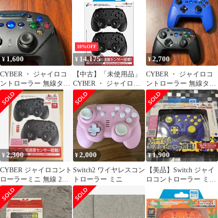
ト SWITCH 用 ブラッ
用） ライトブルー × ク
ク - Switch
リーム - Switch [ライト
ブルー × クリーム] [無
線タイプ] [1個]
10%OFF
1,600
14,175
2,700
¥
¥
¥
CYBER ・ ジャイロコ
【中古】「未使用品」
CYBER ・ ジャイロコ
ントローラー 無線タイ
CYBER ・ ジャイロコ
ントローラー 無線タイ
プ
ントローラー ミニ 無線
プ 2点
タイプ 2個セット (
SWITCH 用) ブラック -
Switch
2,300
2,000
1,900
¥
¥
¥
CYBER ジャイロコント
Switch2 ワイヤレスコン
【美品】Switch ジャイ
ローラーミニ 無線 2個
トローラー ミニ
ロコントローラー ミニ
セット Switch用 黒
無線タイプ パープル×
イエロー