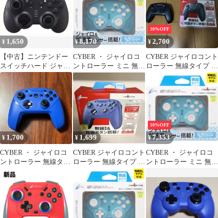
10%OFF
1,650
8,170
2,700
¥
¥
¥
【中古】ニンテンドー
CYBER ・ ジャイロコ
CYBER ジャイロコント
スイッチハード ジャイ
ントローラー ミニ 無線
ローラー 無線タイプ ブ
ロコントローラー ミニ
タイプ （ SWITCH
ラック 本体
無線タイプ ブラック
用） ライトブルー × ク
リーム - Switch [ライト
ブルー × クリーム] [無
線タイプ] [1個]
10%OFF
1,700
1,699
7,353
¥
¥
¥
CYBER ・ ジャイロコ
CYBER ジャイロコント
CYBER ・ ジャイロコ
ントローラー 無線タイ
ローラー 無線タイプ ブ
ントローラー ミニ 無線
プ
ルー
タイプ （ SWITCH
用） ライトブルー × ク
リーム - Switch [ライト
ブルー × クリーム] [無
線タイプ] [1個]