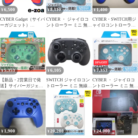
6,500
8,110
1,400
¥
¥
¥
CYBER Gadget（サイバ
CYBER ・ ジャイロコ
CYBER・SWITCH用ジ
ーガジェット）
ントローラー ミニ 無線
ャイロコントローラー
SWITCH用ゲーミング
タイプ （ SWITCH
ミニ CY-NSGYCMB
コントローラー ミニ
用） ライトブルー × ク
HG 無線タイプ 緋色
リーム - Switch [ライト
CY-NSOGCMWL-SC
ブルー × クリーム] [無
(2557196)
線タイプ] [1個]
10%OFF
5,353
6,105
7,353
¥
¥
¥
【新品・2営業日で発
SWITCH ジャイロコン
CYBER ・ ジャイロコ
送】サイバーガジェッ
トローラー ミニ 無線タ
ントローラー ミニ 無線
ト Switch2／Switch用
イプ ブラック CY-
タイプ （ SWITCH
ジャイロコントローラ
NSGYCMB-BK
用） ライトブルー × ク
ー ミニ 無線タイプ エ
リーム - Switch [ライト
メラルド【CY-
ブルー × クリーム] [無
S2GYCMWL-EM】
線タイプ] [1個]
1,900
20,280
24,000
¥
¥
¥