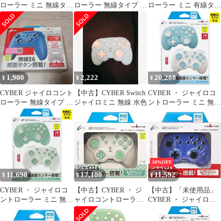
ローラー ミニ 無線タイ
ローラー 無線タイプ ブ
ローラー ミニ 有線タイ
プ 任天堂SWITCH
ラック 新品未使用
プ ( SWITCH用)
箱破れあり
1,900
2,222
20,280
¥
¥
¥
CYBER ジャイロコント
【中古】CYBER Switch
CYBER ・ ジャイロコ
ローラー 無線タイプ ブ
ジャイロミニ 無線 水色
ントローラー ミニ 無線
ルー
タイプ 2個セット (
SWITCH 用) ライトブ
ルー - Switch [ライトブ
ルー] [無線タイプ] [2個
セット]
10%OFF
11,690
17,180
11,592
¥
¥
¥
CYBER ・ ジャイロコ
【中古】CYBER ・ ジ
【中古】「未使用品」
ントローラー ミニ 無線
ャイロコントローラー
CYBER ・ ジャイロコ
タイプ 2個セット (
ミニ 無線タイプ (
ントローラー ミニ 無線
SWITCH 用) ライトグ
SWITCH 用) クリーム
タイプ ( SWITCH 用)