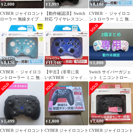
2,000
1,999
8,180
¥
¥
¥
CYBER ジャイロコント
【動作確認済】Switch
CYBER ・ ジャイロコ
ローラー 無線タイプ ブ
対応 ワイヤレスコント
ントローラー ミニ 無線
ラック
ローラー 2個セット サ
タイプ ( SWITCH 用)
イバー
クリーム × ライトブル
ー - Switch [クリーム ×
ライトブルー] [無線タ
イプ] [1個]
8,170
11,146
1,800
¥
¥
¥
CYBER ・ ジャイロコ
【中古】(非常に良
Switch サイバーガジェ
ントローラー ミニ 無線
い)CYBER ・ ジャイロ
ット ミニコントローラ
タイプ （ SWITCH
コントローラー ミニ 無
ー 無線 2個セット 未確
用） ライトブルー × ク
線タイプ ( SWITCH 用)
認品
リーム - Switch [ライト
ブルー - Switch
ブルー × クリーム] [無
線タイプ] [1個]
1,499
1,800
1,600
¥
¥
¥
CYBER ジャイロコント
CYBER ジャイロコント
CYBER ジャイロコント