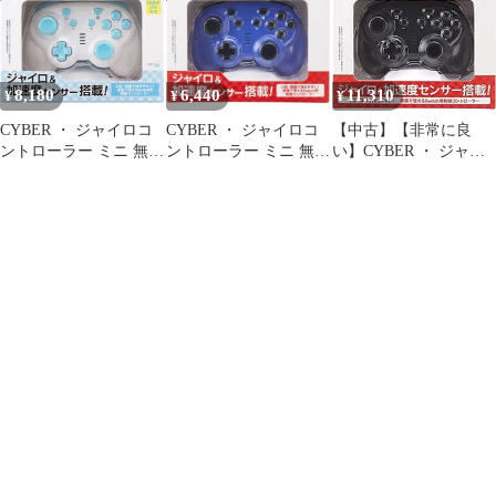
ライトブルー] [無線タ
イプ] [1個]
8,180
6,440
11,310
¥
¥
¥
CYBER ・ ジャイロコ
CYBER ・ ジャイロコ
【中古】【非常に良
ントローラー ミニ 無線
ントローラー ミニ 無線
い】CYBER ・ ジャイ
タイプ ( SWITCH 用)
タイプ ( SWITCH 用)
ロコントローラー ミニ
クリーム × ライトブル
ブルー - Switch [ブル
有線タイプ ( SWITCH
ー - Switch [クリーム ×
ー] [無線タイプ] [1個]
用) ブラック - Switch
ライトブルー] [無線タ
イプ] [1個]