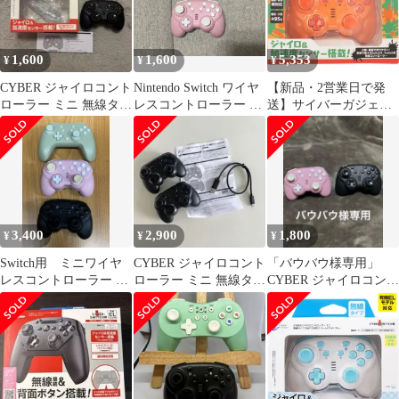
1,600
1,600
5,353
¥
¥
¥
CYBER ジャイロコント
Nintendo Switch ワイヤ
【新品・2営業日で発
ローラー ミニ 無線タイ
レスコントローラー ピ
送】サイバーガジェッ
プ ブラック
ンク
ト Switch2／Switch用
ジャイロコントローラ
ー ミニ 無線タイプ オ
レンジ【CY-
S2GYCMWL-OR】
3,400
2,900
1,800
¥
¥
¥
Switch用 ミニワイヤ
CYBER ジャイロコント
「バウバウ様専用」
レスコントローラー 3
ローラー ミニ 無線タイ
CYBER ジャイロコント
台セット
プ Switch用 黒 2個
ローラー ミニ 無線タイ
プ 2個