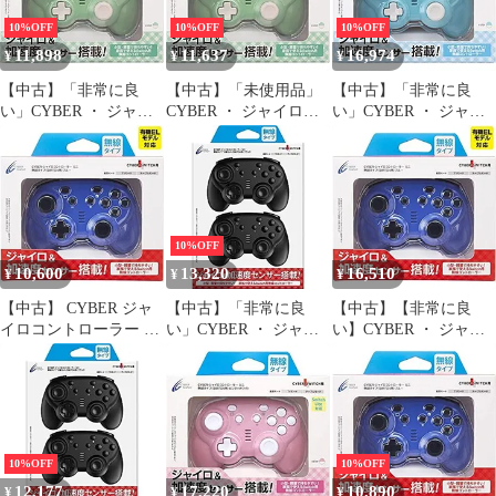
10%OFF
10%OFF
10%OFF
11,898
11,637
16,974
¥
¥
¥
【中古】「非常に良
【中古】「未使用品」
【中古】「非常に良
い」CYBER ・ ジャイ
CYBER ・ ジャイロコ
い」CYBER ・ ジャイ
ロコントローラー ミニ
ントローラー ミニ 無線
ロコントローラー ミニ
無線タイプ ( SWITCH
タイプ ( SWITCH 用)
無線タイプ （ SWITCH
用) ライトグリーン ×
ライトグリーン × クリ
用） ライトブルー × ク
クリーム - Switch
ーム - Switch
リーム - Switch
10%OFF
10,600
13,320
16,510
¥
¥
¥
【中古】 CYBER ジャ
【中古】「非常に良
【中古】【非常に良
イロコントローラー ミ
い」CYBER ・ ジャイ
い】CYBER ・ ジャイ
ニ 無線タイプ SWITCH
ロコントローラー ミニ
ロコントローラー ミニ
用 ブルー - Switch
無線タイプ 2個セット (
無線タイプ ( SWITCH
SWITCH 用) ブラック -
用) ブルー - Switch
Switch
10%OFF
10%OFF
12,177
17,220
10,890
¥
¥
¥