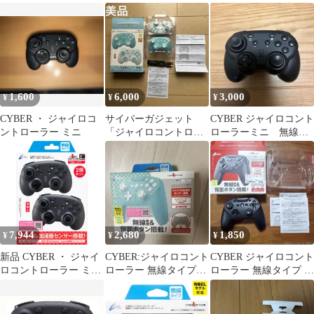
タイプ SWITC用
イプ（SWITCH用）
イプ イエロー/パープル
1,600
6,000
3,000
¥
¥
¥
CYBER ・ ジャイロコ
サイバーガジェット
CYBER ジャイロコント
ントローラー ミニ
「ジャイロコントロー
ローラーミニ 無線タ
ラー ミニ 無線タイプ」
イプ
2個セット
7,944
2,680
1,850
¥
¥
¥
新品 CYBER ・ ジャイ
CYBER:ジャイロコント
CYBER ジャイロコント
ロコントローラー ミニ
ローラー 無線タイプ
ローラー 無線タイプ ブ
無線タイプ 2個セット (
新品未使用
ラック
SWITCH 用) ブラック -
Switch