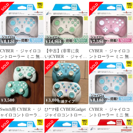
ミニ 有線タイプ (
ロコントローラー ミニ
ミニ 無線タイプ (
SWITCH 用) ブルー -
無線タイプ ( SWITCH
SWITCH 用) ライトグ
Switch
用) ライトグリーン ×
リーン × クリーム -
クリーム - Switch
Switch
8,120
14,964
7,590
¥
¥
¥
CYBER ・ ジャイロコ
【中古】(非常に良
CYBER ・ ジャイロコ
ントローラー ミニ 無線
い)CYBER ・ ジャイロ
ントローラー ミニ 無線
タイプ ( SWITCH 用)
コントローラー ミニ 無
タイプ ( SWITCH 用)
クリーム × ライトブル
線タイプ ( SWITCH 用)
ピンク × ホワイト -
ー - Switch [クリーム ×
クリーム × ライトグリ
Switch [ピンク × ホワイ
ライトブルー] [無線タ
ーン - Switch
ト] [無線タイプ] [1個]
イプ] [1個]
3,500
3,800
8,180
¥
¥
¥
Switch用 CYBER ・ ジ
ひ*マ様 CYBERGadget
CYBER ・ ジャイロコ
ャイロコントローラー
ジャイロコントローラ
ントローラー ミニ 無線
ミニ 2個セット
ーミニ2個セット無線
タイプ ( SWITCH 用)
Swi
クリーム × ライトブル
ー - Switch [クリーム ×