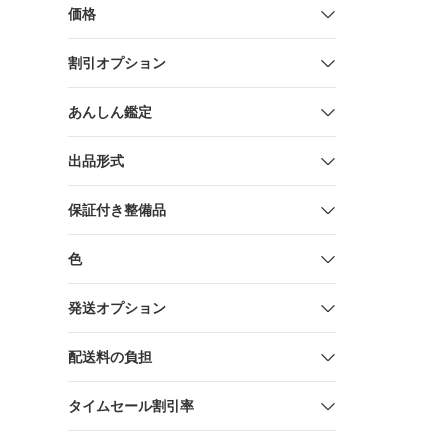
レスト 17
価格
ング バケ
ッション 
割引オプション
タンスのゲ
ア ブラック 3
03(63951)
あんしん鑑定
出品形式
保証付き整備品
色
発送オプション
配送料の負担
タイムセール割引率