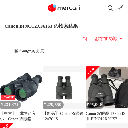
Canon BINO12X36IS3 の検索結果
並び替え
販売中のみ表示
10%OFF
231,372
279,550
45,000
¥
¥
¥
【中古】（非常に良
【新品】 Canon 双眼鏡
Canon 双眼鏡 12×36 IS
い）Canon 双眼鏡
12×36 IS
Ⅲ BINO12X36IS3
12×36 IS
BINO12X36IS3 9n2op2j