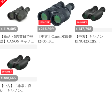
BINO12X36IS3
10%OFF
10%OFF
119,405
216,909
147,798
¥
¥
¥
【新品・5営業日で発
【中古】Canon 双眼鏡
【中古】キヤノン
送】CANON キャノン
12×36 IS
BINO12X32IS
BINO12X36IS3
BINO12X36IS3
BINOCULARS 12×32 IS
Binoculars 12×36 IS
III(9526B001)
10%OFF
388,665
¥
【中古】「非常に良
い」キヤノン
BINO12X32IS
BINOCULARS 12×32 IS