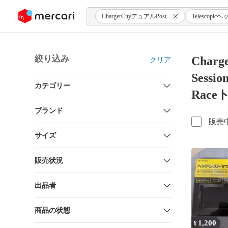
ンツにスキップ
ChargerCityデュアルPost
Telescop
絞り込み
Charg
クリア
Sessi
カテゴリー
Rac
ブランド
販売
サイズ
販売状況
出品者
商品の状態
1,200
¥