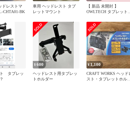
 ヘッドレストマ
車用 ヘッドレスト タブ
【 新品 未開封 】
-CHTA01-BK
レットマウント
OWLTECH タブレット
応[4.7~11インチ] ヘッ
レストマウント (ブラッ
ク) OWLCHTA01BK 未
用 送料無料
600
1,100
¥
¥
ト タブレッ
ヘッドレスト用タブレッ
CRAFT WORKS ヘッド
？
トホルダー
スト・タブレットホル
ー