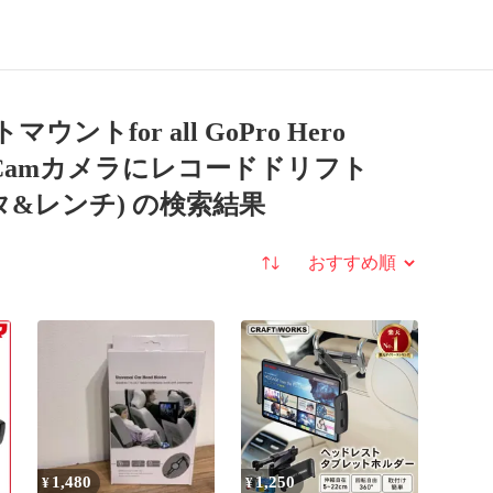
Sony
Contour
Roam
Akaso
Yi
4
マウントfor all GoPro Hero
K Action Camカメラにレコードドリフト
ダプタ&レンチ) の検索結果
並び替え
1,480
1,250
¥
¥