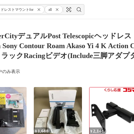
icヘッドレストマウントfor
all
GoPro
Hero
Session
erCityデュアルPost Telescopicヘッドレスト
on Sony Contour Roam Akaso Yi 4 
eトラックRacingビデオ(Include三脚ア
中のみ表示
1,680
2,148
¥
¥