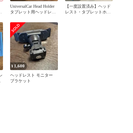
UniversalCar Head Holder
【一度設置済み】ヘッド
対
タブレット用ヘッドレス
レスト・タブレットホル
ド
トホルダー
ダー 260511-15
使
1,600
¥
レ
ヘッドレスト モニター
ダ
ブラケット