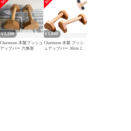
レ 大型 太め 平行 安定
逆立ち 筋トレ 大型 太
筋トレ 大型 太め 平行
滑らない 耐荷重 頑丈 0
め 平行 安定 滑らない
安定 滑らない 耐荷重
耐荷重 頑丈
頑丈
2,200
1,800
¥
¥
Charmoon 木製プッシュ
Charmoon 木製 プッシ
アップバー 六角形
ュアップバー 30cm 2個
腕立て伏せ 逆立ち 筋ト
レ 大型 太め 平行 安定
滑らない 耐荷重 頑丈