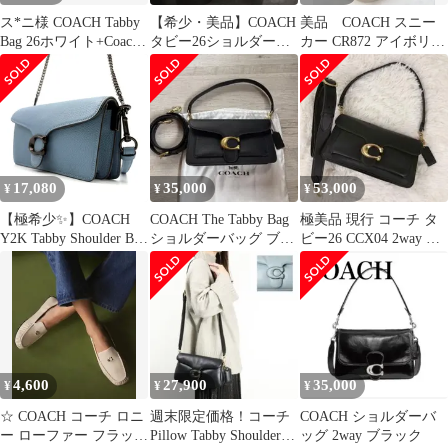
ス*ニ様 COACH Tabby
【希少・美品】COACH
美品 COACH スニー
Bag 26ホワイト+Coach
タビー26ショルダーバ
カー CR872 アイボリー
文字ストラップ
ッグスネークスキン パ
26cm
イソン
17,080
35,000
53,000
¥
¥
¥
【極希少✨】COACH
COACH The Tabby Bag
極美品 現行 コーチ タ
Y2K Tabby Shoulder Bag
ショルダーバッグ ブラ
ビー26 CCX04 2way シ
26 Pebble Leather Chain
ック 26
ョルダーバッグ 黒
Crossbody Blue コーチ
タビー ショルダーバッ
グ 26 ペブルレザー チ
ェーン クロスボディ ブ
ルー
4,600
27,900
35,000
¥
¥
¥
☆ COACH コーチ ロニ
週末限定価格！コーチ
COACH ショルダーバ
ー ローファー フラット
Pillow Tabby Shoulder
ッグ 2way ブラック