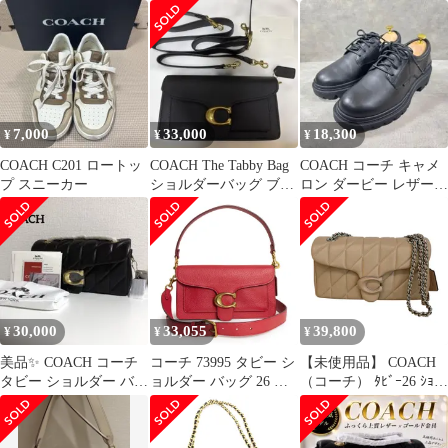
シューズ 23.5cm
Bag 26
7,000
33,000
18,300
¥
¥
¥
COACH C201 ロートッ
COACH The Tabby Bag
COACH コーチ キャメ
プ スニーカー
ショルダーバッグ ブラ
ロン ダービー レザー
ック 26
スニーカー CZ075
30,000
33,055
39,800
¥
¥
¥
美品✨ COACH コーチ
コーチ 73995 タビー シ
【未使用品】 COACH
タビー ショルダー バッ
ョルダー バッグ 26 ポ
（コーチ） ﾀﾋﾞｰ26 ｼｮﾙ
グ 26 キルティング 黒
リッシュドペブルレザ
ﾀﾞｰﾊﾞｯｸﾞ ｷﾙﾃｨﾝｸﾞ ﾁｪｰﾝ
ー レッド 2Way 斜め掛
バッグ ショルダー/メッ
け ハンドバッグ アンテ
センジャーバッグ Beige