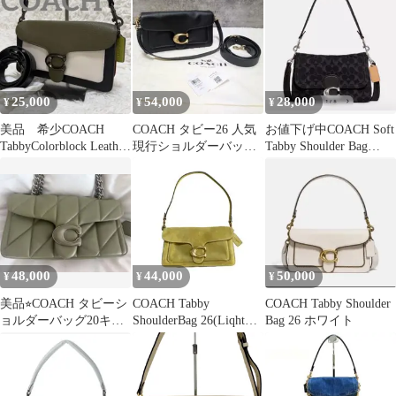
25,000
54,000
28,000
¥
¥
¥
美品 希少COACH
COACH タビー26 人気
お値下げ中COACH Soft
TabbyColorblock Leather
現行ショルダーバッグ
Tabby Shoulder Bag
Bag
ブラック 美品 CCX04
Denim
48,000
44,000
50,000
¥
¥
¥
美品⭐︎COACH タビーシ
COACH Tabby
COACH Tabby Shoulder
ョルダーバッグ20キル
ShoulderBag 26(Liqht
Bag 26 ホワイト
ティング
Citorn)