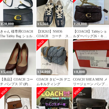
ッグレザー ccq57
「103EL」
28,000
5,560
28,000
¥
¥
¥
きゃん 様専用COACH
【ER263】NS836
【COACH】Tabbyショ
The Tabby Bag ショルダ
COACH コーチ スニ
ルダーバッグ26・キル
ーバッグ ブラック
ーカー CI087
ティング
265163758
5,400
34,000
8,800
¥
¥
¥
【美品】COACH コー
COACH タビー26 デニ
COACH SHEA MINI メ
チ パンプス 37 (約
ムキルティング
リージェーン パンプス
23.5〜24cm) ブラウン
38.5