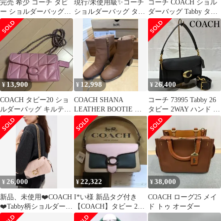
完売 希少 コーチ タビ
現行/未使用級✨コーチ
コーチ COACH ショル
ー ショルダーバッグ
ショルダーバッグ タビ
ダーバッグ Tabby タビ
2WAY ハンドバッグ ピ
ー26 キルティング ナッ
ー 2way 73995 レザー
ンク
パレザー
ホワイト レディース
13,900
12,998
26,400
¥
¥
¥
COACH タビー20 ショ
COACH SHANA
コーチ 73995 Tabby 26
ルダーバッグ キルティ
LEATHER BOOTIE サ
タビー 2WAY ハンド 手
ング コーチ
ドル 7C
持ち クロスボディ 斜め
掛け ショルダー バッグ
レザー レディース -
ISItems【USED】【古
着】【中古】50162221
26,000
22,322
38,000
¥
¥
¥
新品、未使用❤️COACH
I*い様 新品タグ付き
COACH ローグ25 メイ
❤️Tabby柄ショルダーバ
【COACH】タビー 26
ド トゥ オーダー
ッグ26 インチキルテ
本体＋ショートストラ