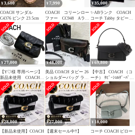
3,600
7,990
35,000
¥
¥
¥
COACH サンダル
COACH コリーンロー
✨ABランク COACH
C4376 ピンク 23.5cm
ファー CC948 Aラン
コーチ Tabby タビー
ク 24
2way ショルダーバッグ
ハンドバッグ ヒョウ柄
レザー ccc03
「103EL」
27,000
48,000
69,800
¥
¥
¥
【Y♡様 専用ページ】
美品 COACH タビー 26
【中古】 COACH （コ
新品未使用 COACH
ショルダーバッグ ラブ
ーチ） ﾀﾋﾞｰｼｮﾙﾀﾞｰﾊﾞｯ
ピロータビー26 ショル
ド レザー 付属品完備
ｸﾞ20 バッグ ショルダ
ダーバッグ
ー/メッセンジャーバッ
グ 2WAY ﾌﾞﾗｯｸ 黒
Tabby Black CM546
used:AB
28,000
27,000
18,000
¥
¥
¥
【新品未使用】COACH
【週末セール中‼︎】
コーチ COACH ピロー