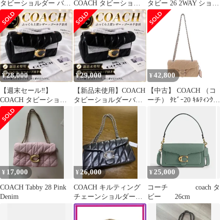
タビーショルダー バッ
COACH タビーショル
タビー 26 2WAY ショル
グ26キルティングナッ
ダーバッグ26キルティ
ダーバッグ
パレザー
ングナッパレザー
28,000
29,000
42,800
¥
¥
¥
【週末セール‼】
【新品未使用】COACH
【中古】 COACH （コ
COACH タビーショル
タビーショルダーバッ
ーチ） ﾀﾋﾞｰ20 ｷﾙﾃｨﾝｸﾞｼ
ダー バッグ26キルティ
グ26キルティングナッ
ｮﾙﾀﾞｰﾊﾞｯｸﾞ バッグ ショ
ングナッパレザー
パレザー
ルダー/メッセンジャー
バッグ ベージュ Tabby
Beige CP145 used:B
17,000
26,000
25,000
¥
¥
¥
COACH Tabby 28 Pink
COACH キルティング
コーチ coach タ
Denim
チェーンショルダーバ
ビー 26cm
ッグ タビー26ブラック
シルバー