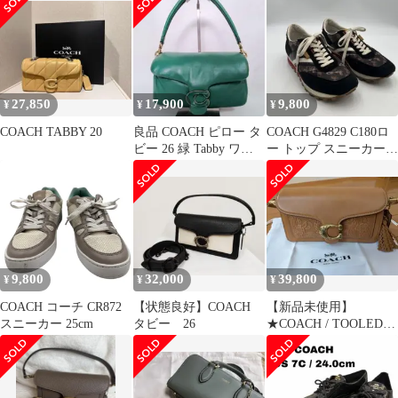
pink
ップのみ
27,850
17,900
9,800
¥
¥
¥
COACH TABBY 20
良品 COACH ピロー タ
COACH G4829 C180ロ
ビー 26 緑 Tabby ワン
ー トップ スニーカー
ショルダー
26.0cm
9,800
32,000
39,800
¥
¥
¥
COACH コーチ CR872
【状態良好】COACH
【新品未使用】
スニーカー 25cm
タビー 26
★COACH / TOOLED
TABBY 20