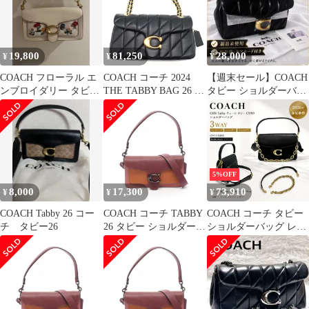
ィークゴールド金具
ピンク ベージュ CP147
COACH（美品）
unused:S
19,800
81,250
28,000
¥
¥
¥
COACH フローラル エ
COACH コーチ 2024
【週末セール】COACH
ンブロイダリー タビー
THE TABBY BAG 26 タ
タビー ショルダーバッ
26 2WAY ショルダーバ
ビー ショルダー バッグ
グ 26キルティングナッ
ッグ
26・キルティング
パレザー
CP150 B4/BK ブラック
5%OFF
8,000
17,300
73,910
¥
¥
¥
COACH Tabby 26 コー
COACH コーチ TABBY
COACH コーチ タビー
チ タビー26
26 タビー ショルダーバ
ショルダーバッグ レデ
ッグ
ィース 3WAY ブラック
レザー CY919 CHN
Tabby チェーンバッグ
ハンドバッグ クロスボ
ディ