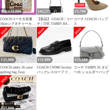
5%OFF
18,800
62,272
5,700
現在 ¥
¥
¥
COACHコーチ大容量
【新品】 COACH / コー
コーチ COACH パンプ
34cmシグネチャーカー
チ | THE TABBY BAG
ス
ゴトートバッグ
26 タビー デインティー
エンブロイダリー ショ
ルダーバッグ | ブラッ
ク | レディース
25,000
11,000
15,500
¥
¥
¥
COACH tabby 26 razor
COACH CW980 Jocelyn
コーチ TABBY 26 タビ
quilting bag 2way
バックレスローファー
ー26 ショルダーバッグ
BK
27,000
¥