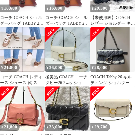
16,600
16,600
29,500
¥
¥
¥
コーチ COACH ショル
コーチ COACH ショル
【未使用級】COACH
ダーバッグ TABBY 26
ダーバッグ TABBY 26
レザー ショルダー キル
タビー 76105 ピンク/ボ
タビー 76105 ピンク/ボ
ティング バッグ 2way
ルドー/ライトブラウン
ルドー/ライトブラウン
レザー ダビー 2wayシ
レザー ダビー 2wayシ
ョルダー レディース
ョルダー レディース
Used A
Used A
21,800
36,000
28,000
¥
¥
¥
コーチ COACH レディ
極美品 COACH コーチ
COACH Tabby 26 キル
ース シューズ 靴 スニ
タビー26 2way ショル
ティング ショルダーバ
ーカー
ダーバッグ レザー 白
ッグ
G5061/CCN67/CCN68/C
CN69 BROWN KHAK
21,800
33,000
29,700
¥
¥
¥