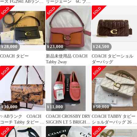
ーズ FG2941 ABランク
リージェーン 6C ブラ
24
ック 23cmD（正規品）
28,000
23,000
24,500
¥
¥
¥
COACH タビー
新品未使用品 COACH
COACH タビーショル
Tabby 2way
ダーバッグ
30,000
11,000
50,000
¥
¥
¥
✨ABランク COACH
COACH CROSSBY DRY
COACH TABBY タビー
コーチ Tabby タビー グ
SIGCHN LT 5 BRIGHT
ショルダーバッグ 26 キ
ラフィティ 2way ショ
COR
ルティング ホワイト
ルダーバッグ ハンドバ