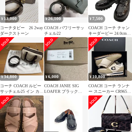
13,000
26,100
7,500
¥
¥
¥
コーチタビー 26 2way
COACH バワリーサッ
COACH コーチ チャン
ダークストーン
チェル22
キーダービー 24.0cm
US7C
34,800
6,000
10,800
¥
¥
¥
コーチ COACH ルビー
COACH JANIE SIG
COACH コーチ ランナ
サッチェル25 イン カラ
LOAFER ブラック
ー スニーカー CR965
ーブロック
22.5cm
約24.5cm