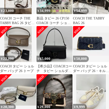
23,000
34,999
54,999
¥
¥
¥
COACH コーチ THE
新品 タビー 26 CP150
COACH THE TABBY
TABBY BAG 26 タビー
COACH コーチ ショル
BAG 26
2WAYショルダー
ダーバッグ レザー 黒
22,000
65,000
50,000
¥
¥
¥
COACH タビー ショル
【希少品】COACHコー
COACH タビー ショル
ダー バッグ 26 トープ
チ タビー ショルダー
ダー バッグ 26・キルテ
バッグ 26 CH857
ィング新品未使用
20,300
29,000
9,999
¥
¥
¥