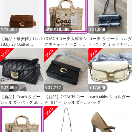
75,200
18,800
51,000
¥
現在 ¥
¥
【新品・最安値】Coach
COACHコーチ大容量シ
コーチ タビー ショルダ
Tabby 26 Quilted
グネチャーカーゴトー
ー バッグ ミッドナイト
Shoulder Bag 正規品 ハ
トバッグ
ネイビー
ンドバッグ
27,000
37,777
17,000
¥
¥
¥
【新品】Coach タビー
【新品】COACH コー
coach tabby ショルダー
ショルダーバッグ 26 キ
チ タビー ショルダーバ
バッグ
ルティング
ッグCH857 TABBY 26