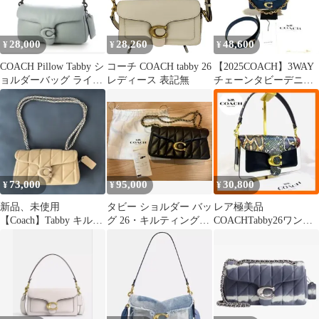
28,000
28,260
48,600
¥
¥
¥
COACH Pillow Tabby シ
コーチ COACH tabby 26
【2025COACH】3WAY
ョルダーバッグ ライト
レディース 表記無
チェーンタビーデニム
ブルー
ショルダーバッグ5点セ
ット
73,000
95,000
30,800
¥
¥
¥
新品、未使用
タビー ショルダー バッ
レア極美品
【Coach】Tabby キルテ
グ 26・キルティング
COACHTabby26ワンシ
ィング ショルダーバッ
ブラック
ョルダーバッグパイソ
グ 20
ン柄スネークスキン