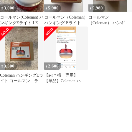
3,000
5,980
5,980
¥
¥
¥
コールマン(Coleman) ハ
コールマン（Coleman）
コールマン
ンギングEライト LED
ハンギング Eライト メ
（Coleman） ハンギン
防災 停電 充電式
タリック グリーン2個
グ Eライト LED レッド
セット
★2個セット
3,500
2,600
¥
¥
Coleman ハンギングEラ
【a-r＊様 専用】
イト コールマン ライ
【単品】Coleman ハン
ト 吊り下げ 赤
ギングEライト