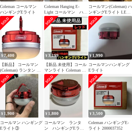
Coleman コールマン
Coleman Hanging E-
コールマン(Coleman) ハ
ハンギングEライト
Light コールマン ハン
ンギングEライト LED
ギングライト
防災 停電 充電式
7,400
3,199
1,990
¥
¥
¥
【新品】 コールマン
【新品.未使用】コール
コールマンハンギング
(Coleman) ランタン ハ
マンライト Coleman ハ
Eライト
ンギングEライト LED
ンギングEライト レッ
2000037352 アウトドア
ド
キャンプ ソロキャン 明
かり
1,900
1,800
3,500
¥
¥
¥
コールマン ハンギング
コールマン ランタ
Coleman ハンギングE-
Eライト③
ン ハンギングEライ
ライト 2000037352