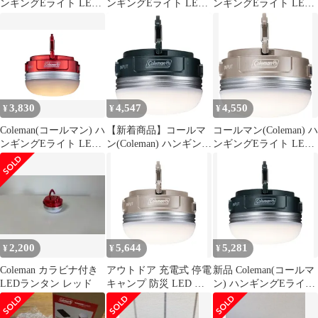
ンギングEライト LED
ンギングEライト LED
ンギングEライト LED
防災 停電 充電式 アウ
防災 停電 充電式 アウ
防災 停電 充電式 アウ
トドア キャンプ 登山
トドア キャンプ 登山
トドア キャンプ 登山
国内発送
照明 小型 作業灯 卓上
照明 小型 作業灯 卓上
USB充電 1
USB充電 0
3,830
4,547
4,550
¥
¥
¥
Coleman(コールマン) ハ
【新着商品】コールマ
コールマン(Coleman) ハ
ンギングEライト LED
ン(Coleman) ハンギング
ンギングEライト LED
防災 停電 充電式 アウ
Eライト LED 防災 停電
防災 停電 充電式 アウ
トドア キャンプ 登山
充電式 アウトドア キャ
トドア キャンプ 登山
照明 小型 作業灯 卓上
ンプ 登山
USB充電 1
2,200
5,644
5,281
¥
¥
¥
Coleman カラビナ付き
アウトドア 充電式 停電
新品 Coleman(コールマ
LEDランタン レッド
キャンプ 防災 LED 登
ン) ハンギングEライト
山 ハンギングEライト
LED 防災 停電 充電式
コールマン(Coleman)
アウトドア キャンプ 登