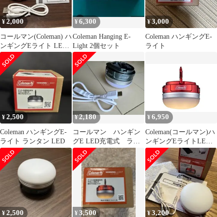
2,000
6,300
3,000
¥
¥
¥
コールマン(Coleman) ハ
Coleman Hanging E-
Coleman ハンギングE-
ンギングEライト LED
Light 2個セット
ライト
防災 停電 充電式
2,500
2,180
6,950
¥
¥
¥
Coleman ハンギングE-
コールマン ハンギン
Coleman(コールマン)ハ
ライト ランタン LED
グE LED充電式 ライ
ンギングEライトLED
ト メタリックグリー
防災停電充電式アウト
ン
ドアキャンプ登山照明
小型作業灯卓上USB充
電
2,500
3,500
3,200
¥
¥
¥