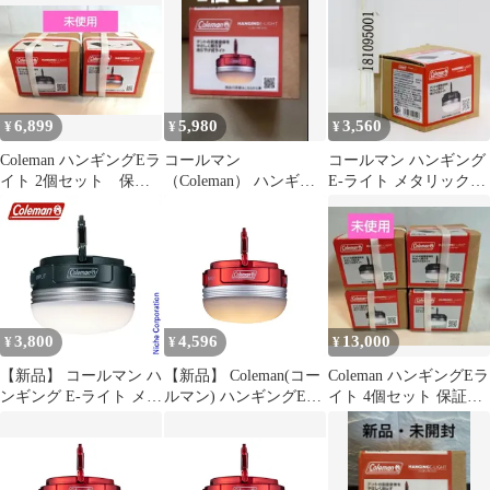
6,899
5,980
3,560
¥
¥
¥
Coleman ハンギングEラ
コールマン
コールマン ハンギング
イト 2個セット 保証
（Coleman） ハンギン
E-ライト メタリックグ
書付
グ Eライト LED レッド
リーン 2206770
★2個セット
3,800
4,596
13,000
¥
¥
¥
【新品】 コールマン ハ
【新品】 Coleman(コー
Coleman ハンギングEラ
ンギング E-ライト メタ
ルマン) ハンギングEラ
イト 4個セット 保証書
リックグリーン
イト LED 防災 停電 充
付
2206770 アウトドア キ
電式 アウトドア キャン
ャンプ 防災 キャンプ用
プ 登山 照明 小型 作業
品
灯 卓上 USB充電 1