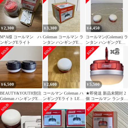
山 照明 小型 作業灯 卓
上 USB充電
2,300
3,300
4,450
¥
¥
¥
M*A様 コールマン ハ
Coleman コールマン ラ
コールマン(Coleman) ラ
ンギングEライト
ンタン ハンギングEラ
ンタン ハンギングEラ
イト LED
イト
6,500
2,600
5,500
¥
¥
¥
BEAUTY&YOUTH別注
コールマン Coleman ハ
★即発送 新品未開封 2
Coleman ハンギングEラ
ンギングEライト LED
個 コールマン ランタン
イト 2個セット
レッド
ハンギングEライト
LED