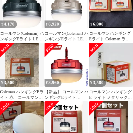
登山 照明 小型 作業灯
卓上 USB充電 1
4,170
6,920
6,000
¥
¥
¥
コールマン(Coleman) ハ
コールマン(Coleman) ハ
コールマンハンギング
ンギングEライト LED
ンギングEライト LED
Eライト Coleman ライ
防災 停電 充電式 アウ
防災 停電 充電式 アウ
ト アウトドア
トドア キャンプ 登山
トドア キャンプ 登山
国内発送
3,500
3,960
3,580
¥
¥
¥
Coleman ハンギングEラ
【新品】 コールマン ハ
コールマン ハンギング
イト 赤 コールマン
ンギングEライト
E-ライト メタリックグ
吊り下げライト
2000037352 キャンプ用
リーン 2206770
品 LED 充電式 ライト
防災 吊り下げ式 照明
アウトドア