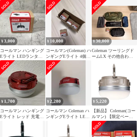
ト LED
3,000
10,000
30,000
¥
¥
¥
コールマン ハンギング
コールマン(Coleman) ハ
Coleman ツーリングド
Eライト LEDランタン
ンギングEライト 4個セ
ームLX その他合わせ
Coleman
ット 【単品も可】
て6点セット
1,700
2,280
5,220
¥
¥
¥
コールマン ハンギング
コールマン Coleman ハ
【新品】 Coleman(コー
Eライト レッド 充電式
ンギングEライト LED
ルマン) 【限定ベージ
LEDランタン Coleman
レッド
ュ】ハンギングEライ
ト LED 防災 停電 充電
式 アウトドア キャンプ