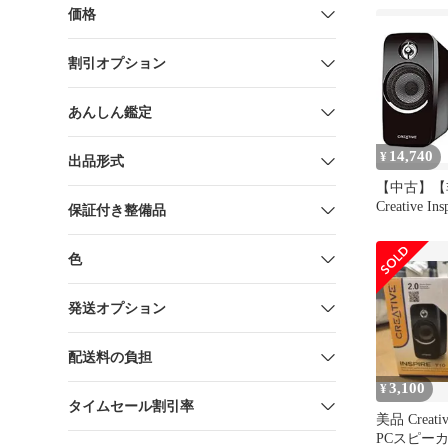
価格
割引オプション
あんしん鑑定
14,740
¥
出品形式
【中古】【
Creative In
保証付き整備品
ピーカー IN-
色
発送オプション
配送料の負担
3,100
¥
タイムセール割引率
美品 Creative
PCスピーカー