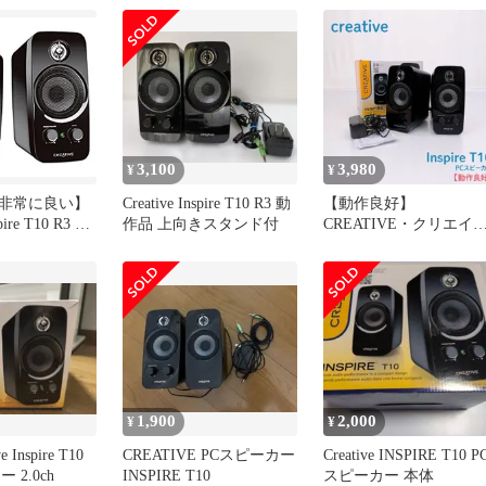
3,100
3,980
¥
¥
非常に良い】
Creative Inspire T10 R3 動
【動作良好】
spire T10 R3 ス
作品 上向きスタンド付
CREATIVE・クリエイ
T10-R3
ィブ・Inspire・T10・PC
用スピーカー・スピー
ー
1,900
2,000
¥
¥
 Inspire T10
CREATIVE PCスピーカー
Creative INSPIRE T10 P
 2.0ch
INSPIRE T10
スピーカー 本体