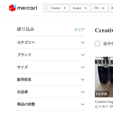
ンツにスキップ
Creative
Inspire
T10
R
絞り込み
Creat
クリア
カテゴリー
販売
ブランド
サイズ
販売状況
出品者
2,950
¥
Creative In
商品の状態
ピーカー IN-