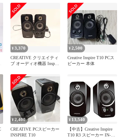
3,370
2,500
¥
¥
CREATIVE クリエイティ
Creative Inspire T10 PCス
テ
ブ オーディオ機器 Inspire
ピーカー 本体
T10 インスパイア オーデ
カ
ィオスピーカー
2,400
13,540
¥
¥
C
CREATIVE PCスピーカー
【中古】Creative Inspire
INSPIRE T10
T10 R3 スピーカー IN-