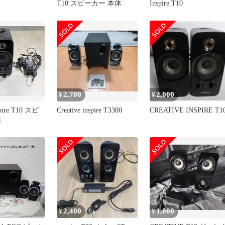
T10 スピーカー 本体
Inspire T10
2,700
2,000
¥
¥
spire T10 スピ
Creative inspire T3300
CREATIVE INSPIRE T1
体
2,400
1,000
¥
¥