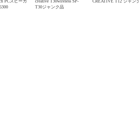
5.1ch PCスピーカ
creative T30wireless SP-
CREATIVE T12 ジャン
6300
T30ジャンク品