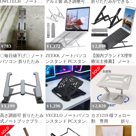
OWLTECH ノートパ
アルミ製 高さ調整可能
折りたたみができるラ
ソコン/タブレットPCス
パソコンデスク
ップトップスタンド
タンド[~17インチ] 折り
畳みアルミ ブラック
OWL-PCST01-BK 未使
用 送料無料
783
1,172
2,898
¥
¥
¥
〇毎日値下げ〇 ノート
ZEEKK ノートパソコ
【国内ブランドX理学
パソコン 折りたたみ ス
ンスタンド PCスタンド
療法士推薦】 ノートパ
タンド ラップトップ ク
アルミ合金 タブレット
ソコンスタンド PCスタ
ラムシェル
スタンド 折りたたみ 軽
ンド パソコン台 ノート
量 安定 放熱 滑り止め
PC macbook laptop stand
人間工学設計 高さ 角度
ラップトップ (ブラッ
6段階調整 収納可能 在
ク)
宅／出勤勤務 持ち運び
に便利 10.5-17インチま
1,199
1,296
2,020
¥
¥
¥
で対応 1
高さ調節可 折りたたみ
VECELO ノートパソコ
カズ1219 様フォロー
式ノートブックブラケ
ンスタンド PCスタンド
割 専用 折りた
ット 冷却スタンド
パソコン台 卓上 ノート
たみ式 PCスタンド シ
パソコン台 折りたたみ
ルバー