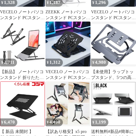
1,328
1,187
1,296
¥
¥
¥
PC／iPad／ラップトッ
で対応 0
プ対応 収納袋付き 0
VECELO ノートパソコ
ZEEKK ノートパソコ
VECELO ノートパソコ
ンスタンド PCスタンド
ンスタンド PCスタンド
ンスタンド PCスタンド
パソコン台 卓上 ノート
アルミ合金 タブレット
パソコン台 卓上 ノート
パソコン台 折りたたみ
スタンド 折りたたみ 軽
パソコン台 折りたたみ
式 7段 高さ調整 コンパ
量 安定 放熱 滑り止め
式 7段 高さ調整 コンパ
クト収納 折り畳み式 放
人間工学設計 高さ 角度
クト収納 折り畳み式 放
熱 姿勢改善 360°回転 1
6段階調整 収納可能 在
熱 姿勢改善 360°回転 0
宅／出勤勤務 持ち運び
に便利 10.5-17インチま
2,711
1,312
4,980
¥
¥
¥
で対応 1
【新品】 ノートパソコ
VECELO ノートパソコ
【未使用】ラップトッ
ンスタンド 折りたたみ
ンスタンド PCスタンド
プスタンド、5つの高さ
式 アルミ合金製 軽量
パソコン台 卓上 ノート
調節可能なポータブル
滑り止め 6段階高さ調
パソコン台 折りたたみ
リフティングコンピュ
節 姿勢改善＆猫背防止
式 7段 高さ調整 コンパ
ータブラケット、家庭/
放熱設計で長時間作業
クト収納 折り畳み式 放
オフィス用の折りたた
も快適 収納袋付き 持ち
熱 姿勢改善 360°回転 1
み式アルミニウム合金
運び便利 在宅ワーク・
デスクトップ強化ヒー
オフィス・出張に最適
トシンク
6,470
4,400
1,199
¥
¥
¥
MacBook/iPad/タブレッ
ト対応 0
【 新品 未開封 】
【訳あり格安】x5 pro
送料無料#新品#簡単に