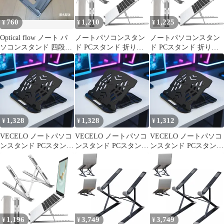
760
1,210
1,225
¥
¥
¥
Optical flow ノート パ
ノートパソコンスタン
ノートパソコンスタン
ソコンスタンド 四段階
ド PCスタンド 折りた
ド PCスタンド 折りた
調整 折りたたみ式
たみ式 アルミ合金製 滑
たみ式 アルミ合金製 滑
り止め 軽量 持ち運び便
り止め 軽量 持ち運び便
利 姿勢改善 ラップトッ
利 姿勢改善 ラップトッ
プスタンド パソコンス
プスタンド パソコンス
タンド 6段階高さ調節
タンド 6段階高さ調節
可能 タブレット対応 在
可能 タブレット対応 在
宅ワーク用 MacBook／
宅ワーク用 MacBook／
1,328
1,328
1,312
¥
¥
¥
PC／iPad／ラップトッ
PC／iPad／ラップトッ
プ対応 収納袋付き 1
プ対応 収納袋付き 1
VECELO ノートパソコ
VECELO ノートパソコ
VECELO ノートパソコ
ンスタンド PCスタンド
ンスタンド PCスタンド
ンスタンド PCスタンド
パソコン台 卓上 ノート
パソコン台 卓上 ノート
パソコン台 卓上 ノート
パソコン台 折りたたみ
パソコン台 折りたたみ
パソコン台 折りたたみ
式 7段 高さ調整 コンパ
式 7段 高さ調整 コンパ
式 7段 高さ調整 コンパ
クト収納 折り畳み式 放
クト収納 折り畳み式 放
クト収納 折り畳み式 放
熱 姿勢改善 360°回転 0
熱 姿勢改善 360°回転 0
熱 姿勢改善 360°回転 0
1,196
3,749
3,749
¥
¥
¥