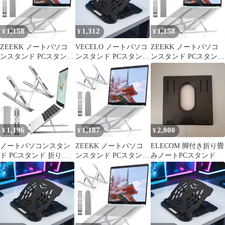
熱 姿勢改善 360°回転 1
熱 姿勢改善 360°回転 1
6段階調整 収納可能 在
宅／出勤勤務 持ち運び
に便利 10.5-17インチま
1,158
1,312
1,158
¥
¥
¥
で対応 0
ZEEKK ノートパソコ
VECELO ノートパソコ
ZEEKK ノートパソコ
ンスタンド PCスタンド
ンスタンド PCスタンド
ンスタンド PCスタンド
アルミ合金 タブレット
パソコン台 卓上 ノート
アルミ合金 タブレット
スタンド 折りたたみ 軽
パソコン台 折りたたみ
スタンド 折りたたみ 軽
量 安定 放熱 滑り止め
式 7段 高さ調整 コンパ
量 安定 放熱 滑り止め
人間工学設計 高さ 角度
クト収納 折り畳み式 放
人間工学設計 高さ 角度
6段階調整 収納可能 在
熱 姿勢改善 360°回転 1
6段階調整 収納可能 在
宅／出勤勤務 持ち運び
宅／出勤勤務 持ち運び
に便利 10.5-17インチま
に便利 10.5-17インチま
1,196
1,187
2,000
¥
¥
¥
で対応 1
で対応 0
ノートパソコンスタン
ZEEKK ノートパソコ
ELECOM 脚付き折り畳
ド PCスタンド 折りた
ンスタンド PCスタンド
みノートPCスタンド
たみ式 アルミ合金製 滑
アルミ合金 タブレット
り止め 軽量 持ち運び便
スタンド 折りたたみ 軽
利 姿勢改善 ラップトッ
量 安定 放熱 滑り止め
プスタンド パソコンス
人間工学設計 高さ 角度
タンド 6段階高さ調節
6段階調整 収納可能 在
可能 タブレット対応 在
宅／出勤勤務 持ち運び
宅ワーク用 MacBook／
に便利 10.5-17インチま