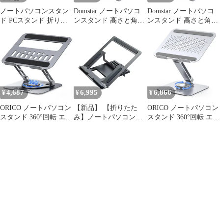
ノートパソコンスタン
Domstar ノートパソコ
Domstar ノートパソコ
ド PCスタンド 折りた
ンスタンド 高さと角度
ンスタンド 高さと角度
たみ式 アルミ合金製 滑
の調整 折りたたみ式 滑
の調整 折りたたみ式 滑
り止め 軽量 持ち運び便
り止め 持ち運び アルミ
り止め 持ち運び アルミ
利 姿勢改善 ラップトッ
合金製 pcスタンド 収納
合金製 pcスタンド 収納
プスタンド パソコンス
袋付き (くろ) 1
袋付き (くろ) 1
タンド 6段階高さ調節
可能 タブレット対応 在
宅ワーク用 MacBook／
4,687
6,995
6,866
¥
¥
¥
PC／iPad／ラップトッ
プ対応 収納袋付き 0
ORICO ノートパソコン
【新品】 【折りたた
ORICO ノートパソコン
スタンド 360°回転 エル
み】ノートパソコンス
スタンド 360°回転 エル
ゴノミクス アルミ合金
タンド 安定 三角設計 4
ゴノミクス設計 耐荷重
製 ラップトップスタン
段階高さ調整 パソコン
約5kg アルミ合金製 ノ
ド 13~17インチ対応 放
台 放熱 タブレットスタ
ートpc スタンド 放熱設
熱設計 折りたたみ式 省
ンド 冷却 滑り止め
計 折りたたみ式 ラップ
スペース 高さ・角度調
MacBook iPad 全機種対
トップスタンド 省スペ
整 滑り止めゴム 在宅仕
応 0
ース 高さ・角度調整 滑
事 MacBo…
り止…