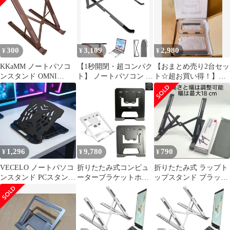
式 7段 高さ調整 コンパ
クト収納 折り畳み式 放
熱 姿勢改善 360°回転 0
300
3,109
2,980
¥
¥
¥
KKaMM ノートパソコ
【1秒開閉・超コンパク
【おまとめ売り2台セッ
ンスタンド OMNI
ト】 ノートパソコン ス
ト☆超お買い得！】調
Deluxe アルミ合金製 折
タンド 折りたたみ式
整可能 金属製 ラップト
りたたみ式 7段階角度
PCスタンド 超軽量195g
ップスタンド
調整 滑り止め 軽量 コ
安定構造 放熱
ンパクト 動作確認済み
iPad/MacBook/ノートPC
【MY322】
など 10〜17インチ対応
携帯便利 オフィス/外
出/自宅適応 収納ポ…
1,296
9,780
790
¥
¥
¥
VECELO ノートパソコ
折りたたみ式コンピュ
折りたたみ式 ラップト
ンスタンド PCスタンド
ーターブラケットホル
ップスタンド ブラック
パソコン台 卓上 ノート
ダー 滑り止め付き 軽量
軽量 アルミニウム合金
パソコン台 折りたたみ
冷却ベース リフティン
調整可能
式 7段 高さ調整 コンパ
グスタンド 家庭用
クト収納 折り畳み式 放
熱 姿勢改善 360°回転 0