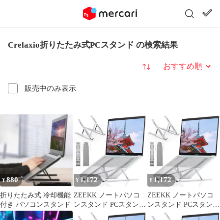
Crelaxio折りたたみ式PCスタンド の検索結果
並び替え
販売中のみ表示
880
1,172
1,172
¥
¥
¥
折りたたみ式 冷却機能
ZEEKK ノートパソコ
ZEEKK ノートパソコ
付き パソコンスタンド
ンスタンド PCスタンド
ンスタンド PCスタンド
アルミ合金 タブレット
アルミ合金 タブレット