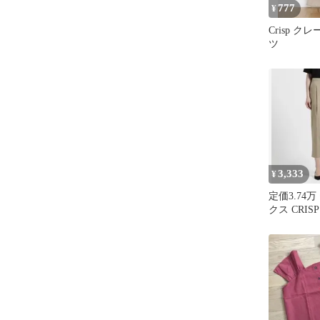
777
¥
Crisp 
ツ
3,333
¥
定価3.74
クス CRISP
ン タック 