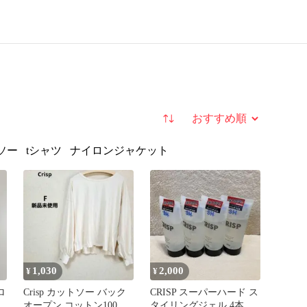
並び替え
ソー
tシャツ
ナイロンジャケット
1,030
2,000
¥
¥
ロ
Crisp カットソー バック
CRISP スーパーハード ス
オープン コットン100%
タイリングジェル 4本セ