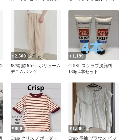
ベージュ Free
ット
2,500
1,199
¥
¥
ロ
❗️8/6削除❗️Crisp ボリューム
CRISP スクラブ洗顔料
デニムパンツ
130g 4本セット
800
1,000
¥
¥
切
Crisp クリスプ ボーダー
Crisp 長袖 ブラウス ビッ