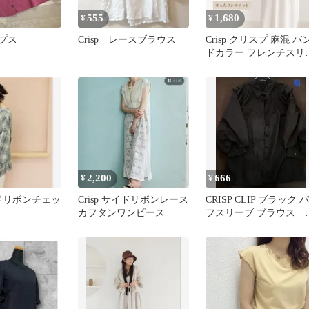
555
1,680
¥
¥
ップス
Crisp レースブラウス
Crisp クリスプ 麻混 バ
ドカラー フレンチスリ
ブ ロングワンピース 白
2,200
666
¥
¥
サイドリボンチェッ
Crisp サイドリボンレース
CRISP CLIP ブラック パ
カフタンワンピース
フスリーブ ブラウス 
ディース