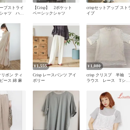
ーブストライ
【Crisp】 2ポケット
crispセットアップ スト
シャツ ハー
ベーシックシャツ
イプ
値引き交渉
1,555
1,080
¥
¥
ックリボン ティ
Crisp レースパンツ アイ
crisp クリスプ 半袖 
ピース 綿 麻
ボリー
ラウス レース Tシャ
ツ トップス アイボ
ー