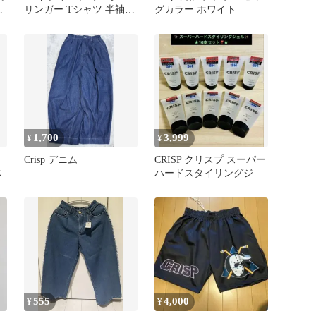
花
リンガー Tシャツ 半袖
グカラー ホワイト
カットソー F
1,700
3,999
¥
¥
Crisp デニム
CRISP クリスプ スーパー
ス
ハードスタイリングジェ
ル 150g 10本セット❣️
555
4,000
¥
¥