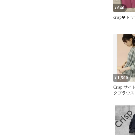
640
¥
crisp❤️ト
1,500
¥
Crisp 
クブラウス