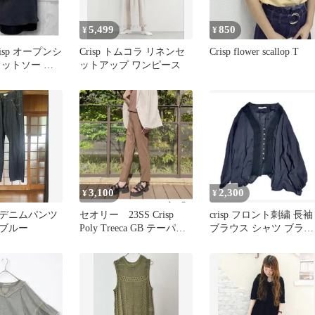
5,499
850
¥
¥
isp オープンシ
Crisp トムコラ リネンセ
Crisp flower scallop T
カットソー レ
ットアップ ワンピース
袖 ブラック
3,100
2,300
¥
¥
デニムパンツ
セオリー 23SS Crisp
crisp フロント刺繍 長袖
ブルー
Poly Treeca GB テーパー
ブラウス シャツ ブラッ
ドパンツ
ク チュニックシャツ