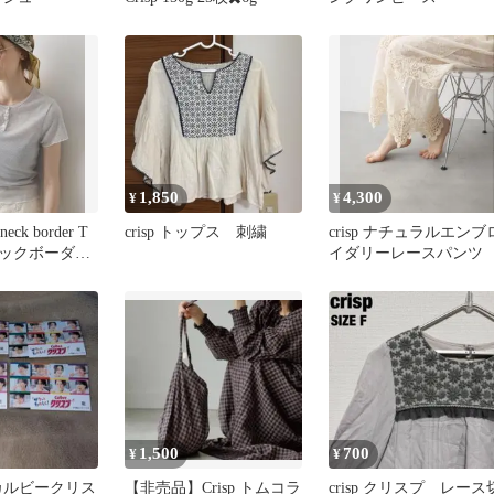
1,850
4,300
¥
¥
 neck border T
crisp トップス 刺繍
crisp ナチュラルエンブ
ックボーダー
イダリーレースパンツ
1,500
700
¥
¥
n カルビークリス
【非売品】Crisp トムコラ
crisp クリスプ レース