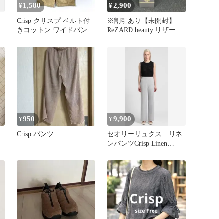
1,580
2,900
¥
¥
Crisp クリスプ ベルト付
※割引あり【未開封】
 ホ
きコットン ワイドパンツ
ReZARD beauty リザード
チノパン ワークパンツ
ビューティ トナー
crisp 150ml リザー
ドビューティー
950
9,900
¥
¥
Crisp パンツ
セオリーリュクス リネ
ンパンツCrisp Linen
Zena 34