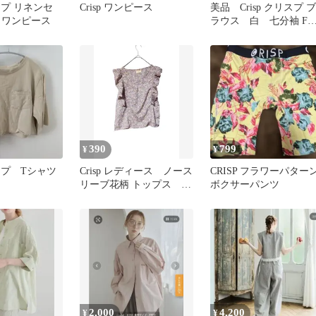
リスプ リネンセ
Crisp ワンピース
美品 Crisp クリスプ ブ
 ワンピース
ラウス 白 七分袖 F
イズ ゆったり コッ
ン
390
799
¥
¥
リスプ Tシャツ
Crisp レディース ノース
CRISP フラワーパター
リーブ花柄 トップス フ
ボクサーパンツ
リーサイズ
2,000
4,200
¥
¥