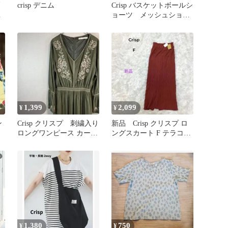
crisp デニム
Crisp バスケットボールシ
サ
ョーツ メッシュショー
ト
ツ ハーフパンツ
1,399
2,099
¥
¥
ン
Crisp クリスプ 刺繍入り
新品 Crisp クリスプ ロ
ロングワンピース カーキ
ングスカート F テラコッ
長袖
タ 後ろスリット タイト
1,380
750
¥
¥