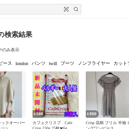
p の検索結果
中のみ表示
ピース
パンツ
ブーツ
ノンフライヤー
カット
london
twill
500
800
¥
¥
ベーシックオーバー
カフェクリスプ Cafe
Crisp 花柄 フリル 半袖 
ージュ
Crisp 150g 25枚✖️6g
ングワンピース