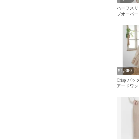
ハーフスリ
プオーバー
フパンツ【
○】
1,880
¥
Crisp バ
アードワン