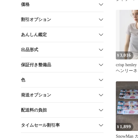
価格
割引オプション
あんしん鑑定
出品形式
3,016
¥
保証付き整備品
crisp henley
ヘンリーネ
T
色
発送オプション
配送料の負担
タイムセール割引率
1,899
¥
SnowMa