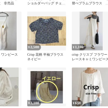
枚 非売品
ショルダーバッグ チェッ
替ぺプラムブラウス 
ク柄
柄刺繍 サイズF 長袖
2,500
1,100
¥
¥
キャミワンピース
Crisp 花柄 半袖ブラウス
crisp クリスプ フラワー
ネイビー
レースキャミワンピー
3,100
650
¥
¥