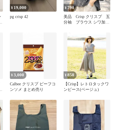
19,000
790
¥
¥
ン
pg crisp 42
美品 Crisp クリスプ 五
ー
分袖 ブラウス シワ加
工 F グレー 綿混
3,000
850
¥
¥
Calbee クリスプ ビーフコ
【Crisp】レトロタックワ
レ
ンソメ まとめ売り
ンピース(ベージュ)