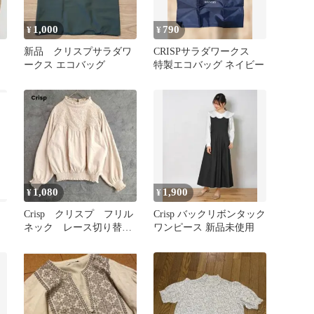
1,000
790
¥
¥
新品 クリスプサラダワ
CRISPサラダワークス
ークス エコバッグ
特製エコバッグ ネイビー
1,080
1,900
¥
¥
Crisp クリスプ フリル
Crisp バックリボンタック
ネック レース切り替
ワンピース 新品未使用
え ブラウス 長袖 フ
リー