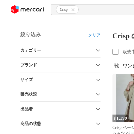
ンツにスキップ
Crisp
絞り込み
Cris
クリア
カテゴリー
販売
ブランド
靴
ワン
サイズ
販売状況
出品者
1,199
¥
商品の状態
Crisp 
シャツ ベ