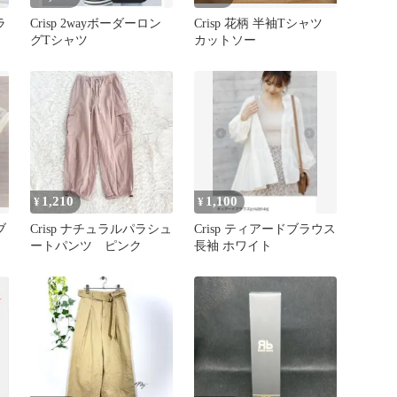
ラ
Crisp 2wayボーダーロン
Crisp 花柄 半袖Tシャツ
グTシャツ
カットソー
1,210
1,100
¥
¥
ブ
Crisp ナチュラルパラシュ
Crisp ティアードブラウス
ートパンツ ピンク
長袖 ホワイト
リ