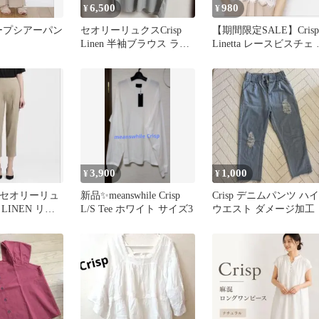
6,500
980
¥
¥
クレープシアーパン
セオリーリュクスCrisp
【期間限定SALE】Crisp
Linen 半袖ブラウス ライ
Linetta レースビスチェ
トグレー
ワイト
3,900
1,000
¥
¥
万 セオリーリュ
新品✨meanswhile Crisp
Crisp デニムパンツ ハイ
 LINEN リネ
L/S Tee ホワイト サイズ3
ウエスト ダメージ加工
パンツ