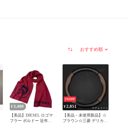
並び替え
1%OFF
3,400
2,851
¥
¥
【美品】DIESEL ロゴマ
【美品・未使用新品】☆
フラー ボルドー 近年モ
ブラウン☆三菱 デリカ
デル 定価約25000円
D:2 ステアリングホイー