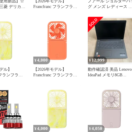
使用新品】☆
【2026年モデル】
ノアール ショルダーバ
三菱 デリカ
Francfranc フランフラン
グ メンズ レディース 
7S ハンドルカバ
フレ スマートハンディフ
きめ NoiR 斜めがけ 軽
ステアリングホ
ァン シアーマーブル イ
軽い 大人 A4 12.6L 大容
 円形 O型 S
エロー 携帯扇風機 風量5
量 ショルダー バッグ 
 DELICA D2
段階調整 二つ折り可能
水 ブランド おしゃれ 
A260514
モバイルバッテリー 機能
ジュアル ポーチ付 Twea
付き USB充電 Type-C対
shoulder N25005
応 0
BallisticBlack
4,000
12,999
¥
¥
モデル】
【2026年モデル】
動作確認済 美品 Lenovo
nc フランフラン
Francfranc フランフラン
IdeaPad メモリ8GB
ートハンディフ
フレ スマートハンディフ
SSD256GB
ーマーブル イ
ァン シャイニー オレン
扇風機 風量5
ジ 携帯扇風機 風量5段階
二つ折り可能
調整 二つ折り可能 モバ
ッテリー 機能
イルバッテリー 機能付き
電 Type-C対
USB充電 Type-C対応 0
4,000
4,050
¥
¥