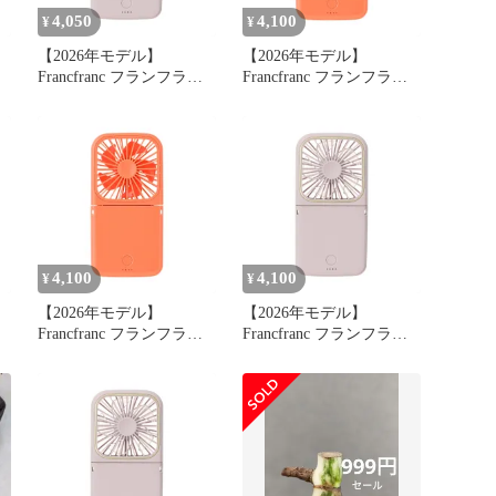
4,050
4,100
¥
¥
【2026年モデル】
【2026年モデル】
Francfranc フランフラン
Francfranc フランフラン
フ
フレ スマートハンディフ
フレ スマートハンディフ
帯
ァン マット ピンク 携帯
ァン シャイニー オレン
二
扇風機 風量5段階調整 二
ジ 携帯扇風機 風量5段階
ッ
つ折り可能 モバイルバッ
調整 二つ折り可能 モバ
テリー 機能付き USB充
イルバッテリー 機能付き
電 Type-C対応 0
USB充電 Type-C対応 0
4,100
4,100
¥
¥
【2026年モデル】
【2026年モデル】
Francfranc フランフラン
Francfranc フランフラン
フ
フレ スマートハンディフ
フレ スマートハンディフ
ァン シャイニー オレン
ァン マット ピンク 携帯
階
ジ 携帯扇風機 風量5段階
扇風機 風量5段階調整 二
調整 二つ折り可能 モバ
つ折り可能 モバイルバッ
き
イルバッテリー 機能付き
テリー 機能付き USB充
USB充電 Type-C対応 1
電 Type-C対応 1