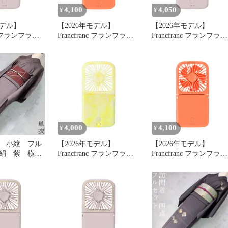
4,100
4,050
¥
¥
モデル】
【2026年モデル】
【2026年モデル】
nc フランフラン
Francfranc フランフラン
Francfranc フランフラン
ートハンディフ
フレ スマートハンディフ
フレ スマートハンディ
 ピンク 携帯
ァン シャイニー オレン
ァン マット ピンク 携
5段階調整 二
ジ 携帯扇風機 風量5段階
扇風機 風量5段階調整 
 モバイルバッ
調整 二つ折り可能 モバ
つ折り可能 モバイルバ
付き USB充
イルバッテリー 機能付き
テリー 機能付き USB充
対応 0
USB充電 Type-C対応 1
電 Type-C対応 0
4,000
4,100
¥
¥
 小紋 フル
【2026年モデル】
【2026年モデル】
絹 紫 横
Francfranc フランフラン
Francfranc フランフラン
2
フレ スマートハンディフ
フレ スマートハンディ
ァン シアーマーブル イ
ァン シャイニー オレン
エロー 携帯扇風機 風量5
ジ 携帯扇風機 風量5段
段階調整 二つ折り可能
調整 二つ折り可能 モバ
モバイルバッテリー 機能
イルバッテリー 機能付
付き USB充電 Type-C対
USB充電 Type-C対応 0
応 1