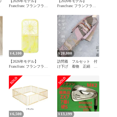
ッ
【2026年モデル】
【2026年モデル】
大
Francfranc フランフラン
Francfranc フランフラン
量
フレ スマートハンディフ
フレ スマートハンディフ
ァン シアーマーブル イ
ァン シアーマーブル イ
撥
エロー 携帯扇風機 風量5
エロー 携帯扇風機 風量5
カ
段階調整 二つ折り可能
段階調整 二つ折り可能
k
モバイルバッテリー 機能
モバイルバッテリー 機能
付き USB充電 Type-C対
付き USB充電 Type-C対
応 1
応 1
4,100
20,080
¥
¥
【2026年モデル】
訪問着 フルセット 付
Francfranc フランフラン
け下げ 着物 正絹 辻
フレ スマートハンディフ
ヶ花 金彩加工 縮緬
ァン シアーマーブル イ
D2
エロー 携帯扇風機 風量5
段階調整 二つ折り可能
モバイルバッテリー 機能
付き USB充電 Type-C対
応 1
6,500
13,199
¥
¥