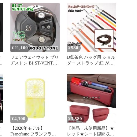
ルカバー ハンドルカバー
レザー円形 O型 Sサイズ
38CM DELICA D2アクセ
サリーB260525
21,100
580
¥
¥
☆
フェアウェイウッド ブリ
D②茶色 バッグ用 ショル
ヂストン B1 ST/VENTUS
ダー ストラップ 紐 がま
ー
BS6/S/15[152500]
口口金 スマホ シルバー
ー
ズ
セ
4,100
3,580
¥
¥
☆
【2026年モデル】
【美品・未使用新品】★
Francfranc フランフラン
レッド★シート隙間収納