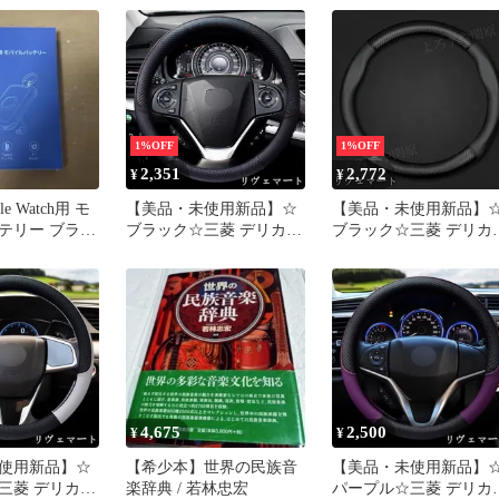
動巻き メンズ
ルカバー ハンドルカバー
き_914068
レザー円形 O型 Sサイズ
38CM DELICA D2アクセ
サリーA260515
1%OFF
1%OFF
2,351
2,772
¥
¥
le Watch用 モ
【美品・未使用新品】☆
【美品・未使用新品】
テリー ブラッ
ブラック☆三菱 デリカ
ブラック☆三菱 デリカ
D:2 MB37S ハンドルカバ
D:2 ステアリングホイ
ー レザーステアリングホ
ルカバー ハンドルカバ
イールカバー 円形 O型 S
レザー円形 O型 Sサイ
サイズ 38CM DELICA D2
38CM DELICA D2アク
アクセサリーA260515
サリーA260529
4,675
2,500
¥
¥
使用新品】☆
【希少本】世界の民族音
【美品・未使用新品】
三菱 デリカ
楽辞典 / 若林忠宏
パープル☆三菱 デリカ