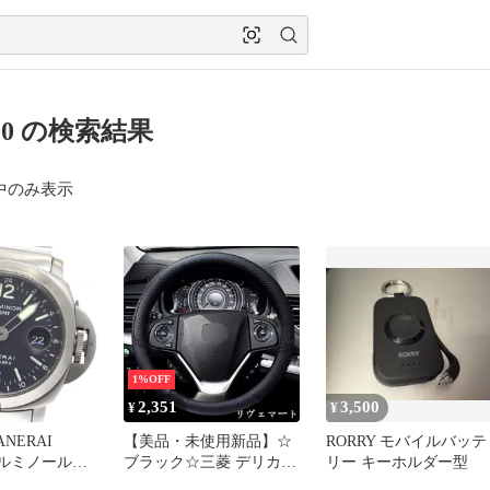
500 の検索結果
中のみ表示
1%OFF
2,351
3,500
¥
¥
NERAI
【美品・未使用新品】☆
RORRY モバイルバッテ
9 ルミノール
ブラック☆三菱 デリカ
リー キーホルダー型
ト スモールセ
D:2 ステアリングホイー