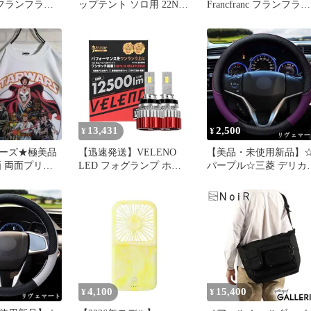
nc フランフラン
ップテント ソロ用 22N
Francfranc フランフラン
ートハンディフ
TC ベージュ
フレ スマートハンディ
イニー オレン
ァン シャイニー オレン
機 風量5段階
ジ 携帯扇風機 風量5段
折り可能 モバ
調整 二つ折り可能 モバ
リー 機能付き
イルバッテリー 機能付
pe-C対応 1
USB充電 Type-C対応 0
13,431
2,500
¥
¥
ーズ★極美品
【迅速発送】VELENO
【美品・未使用新品】
画 両面プリン
LED フォグランプ ホワ
パープル☆三菱 デリカ
ャツ 白 XL
イト 実測値 12500lm H8
D:2 MB37S ハンドルカ
H11 H16 白 エディション
ー レザーステアリング
爆光 車検対応 12v 2球セ
イールカバー 円形 O型 
ット LEDフォグランプ
サイズ 38CM DELICA D
LEDヘッドライト ハイビ
アクセサリーA260512
ーム 12v f056
(H8/H11/H16共用 0
4,100
15,400
¥
¥