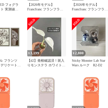
LED フォグラ
【2026年モデル】
【2026年モデル】
イト 実測値
Francfranc フランフラン
Francfranc フランフラン
 H11 H16 白
フレ スマートハンディフ
フレ スマートハンディ
ディション 爆
ァン シアーマーブル イ
ァン マット ピンク 携
12v 2球セッ
エロー 携帯扇風機 風量5
扇風機 風量5段階調整 
ォグランプ
段階調整 二つ折り可能
つ折り可能 モバイルバ
ドライト ハイビ
モバイルバッテリー 機能
テリー 機能付き USB充
56
付き USB充電 Type-C対
電 Type-C対応 0
6共用 ...
応 1
3,199
2,800
¥
¥
ル フランツ
【d2】発根確認済！斑入
Sticky Monster Lab Star
「デリケート
りモンステラ ホワイトタ
Wars ルーク R2-D2
H-25002
イガー カップごと 成長
点1つ