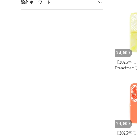
除外キーワード
D:2 ステ
ルカバー 
レザー円形 
38CM DEL
サリーA260
4,000
¥
【2026年
Francfra
フレ スマ
ァン シア
エロー 携帯
段階調整 
モバイルバ
付き USB充
応 0
4,000
¥
【2026年