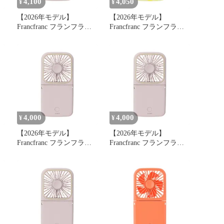
4,100
4,050
¥
¥
【2026年モデル】
【2026年モデル】
Francfranc フランフラン
Francfranc フランフラン
フ
フレ スマートハンディフ
フレ スマートハンディフ
ァン マット ピンク 携帯
ァン シアーマーブル イ
階
扇風機 風量5段階調整 二
エロー 携帯扇風機 風量5
つ折り可能 モバイルバッ
段階調整 二つ折り可能
き
テリー 機能付き USB充
モバイルバッテリー 機能
電 Type-C対応 0
付き USB充電 Type-C対
応 0
4,000
4,000
¥
¥
【2026年モデル】
【2026年モデル】
Francfranc フランフラン
Francfranc フランフラン
フ
フレ スマートハンディフ
フレ スマートハンディフ
ァン マット ピンク 携帯
ァン マット ピンク 携帯
階
扇風機 風量5段階調整 二
扇風機 風量5段階調整 二
つ折り可能 モバイルバッ
つ折り可能 モバイルバッ
き
テリー 機能付き USB充
テリー 機能付き USB充
電 Type-C対応 0
電 Type-C対応 1