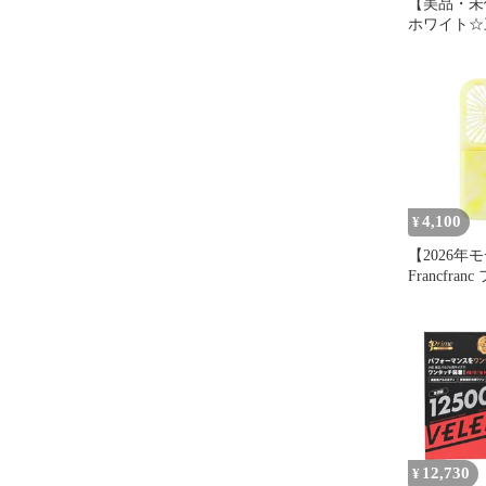
【美品・未
ホワイト☆
D:2 MB3
ー レザー
イールカバー
サイズ 38CM
アクセサリー
4,100
¥
【2026年
Francfra
フレ スマ
ァン シア
エロー 携帯
段階調整 
モバイルバ
付き USB充
応 1
12,730
¥