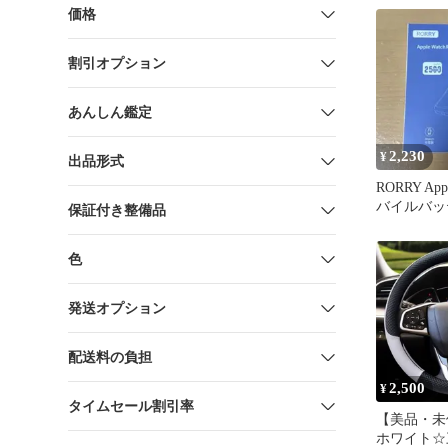
コンド 自
価格
箱・保証書付
割引オプション
あんしん鑑定
2,230
¥
出品形式
RORRY App
バイルバッ
保証付き整備品
ク
色
発送オプション
配送料の負担
2,500
¥
タイムセール割引率
【美品・未
ホワイト☆