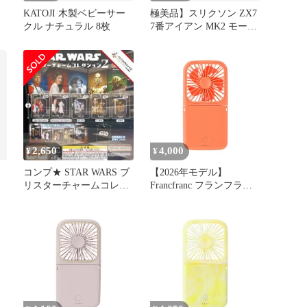
KATOJI 木製ベビーサー
極美品】スリクソン ZX7
クル ナチュラル 8枚
7番アイアン MK2 モーダ
フ
ス3 TOUR105 S
帯
二
ッ
2,650
4,000
¥
¥
コンプ★ STAR WARS ブ
【2026年モデル】
リスターチャームコレク
Francfranc フランフラン
ション2【全５種】
フレ スマートハンディフ
ァン シャイニー オレン
ジ 携帯扇風機 風量5段階
調整 二つ折り可能 モバ
イルバッテリー 機能付き
USB充電 Type-C対応 0