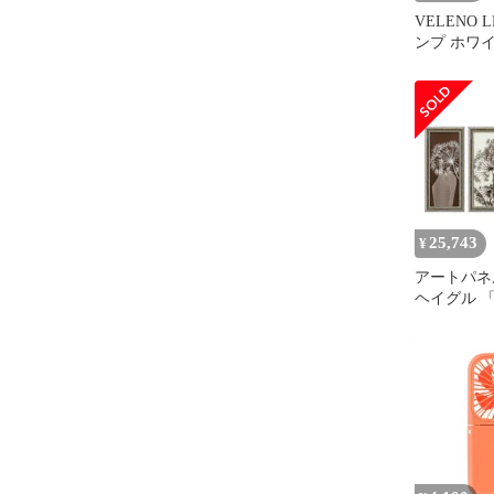
VELENO 
ンプ ホワ
12500lm H8
プライムエ
光 車検対応 
ト LEDフ
LEDヘッ
ーム 12v f0
(H8/H11/H1
25,743
¥
アートパネ
ヘイグル 
ツィグス」 F