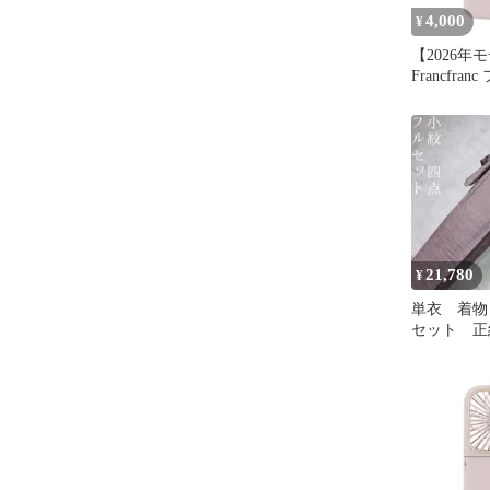
4,000
¥
【2026年
Francfra
フレ スマ
ァン マット
扇風機 風量
つ折り可能
テリー 機能
電 Type-C
21,780
¥
単衣 着物
セット 正
縞 彩 D