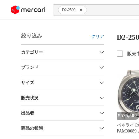
ンツにスキップ
D2-2500
絞り込み
D2-2
クリア
カテゴリー
販売
ブランド
サイズ
販売状況
出品者
575,500
¥
パネライ PA
商品の状態
PAM0008
GMT デイ