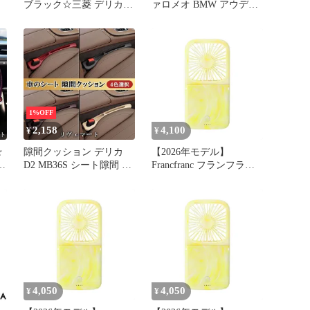
ブラック☆三菱 デリカ
ァロメオ BMW アウディ
フ
D:2 MB37S ハンドルカバ
フォルクスワーゲン ポル
ー レザーステアリングホ
シェ 等 AP-AFPH-EL0004
階
イールカバー 円形 O型 S
サイズ 38CM DELICA D2
き
アクセサリーA260529
1%OFF
2,158
4,100
¥
¥
☆
隙間クッション デリカ
【2026年モデル】
D2 MB36S シート隙間 収
Francfranc フランフラン
バ
納パッド左右セット 2pcs
フレ スマートハンディフ
ホ
隙間埋め 小物落下防止
ァン シアーマーブル イ
S
クッション 車内 便利グ
エロー 携帯扇風機 風量5
2
ッズ 汎用 アクセサリー
段階調整 二つ折り可能
A2668
モバイルバッテリー 機能
付き USB充電 Type-C対
応 0
4,050
4,050
¥
¥