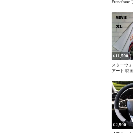
Francfra
フレ スマ
ァン シャ
ジ 携帯扇風
調整 二つ
イルバッテ
USB充電 Ty
11,500
¥
スターウォ
アート 映
ト 半袖Tシ
2,500
¥