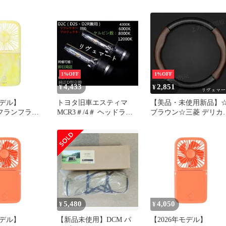
アリングホイー
D:2 ステアリングホイ
ハンドルカバー
ルカバー ハンドルカバ
O型 Sサイズ
レザー円形 O型 Sサイ
ICA D2アクセ
38CM DELICA D2アク
514
サリーA260512
1%OFF
1%OFF
4,433
2,851
¥
¥
モデル】
トヨタ旧車エスティマ
【美品・未使用新品】
nc フランフラン
MCR3＃/4＃ ヘッドライ
ブラウン☆三菱 デリカ
ートハンディフ
トHID D2バルブ(D2C
D:2 MB37S ハンドルカ
ーマーブル イ
D2R D2S) 35W 8000K 2個
ー レザーステアリング
扇風機 風量5
セット純正交換 ハリア
イールカバー 円形 O型 
二つ折り可能
ー/ノア/シエンタA26603
サイズ 38CM DELICA D
ッテリー 機能
アクセサリーB260525
電 Type-C対
5,480
4,050
¥
¥
モデル】
【新品未使用】DCM パ
【2026年モデル】