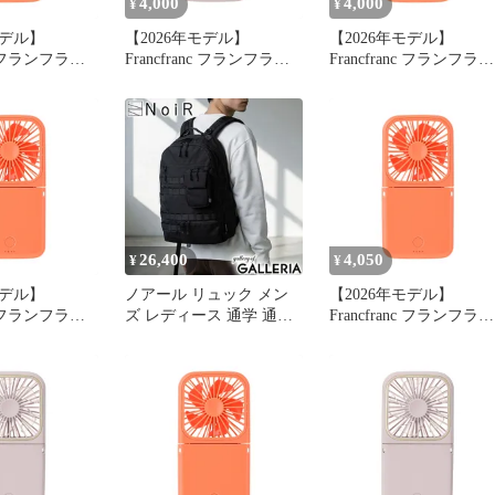
4,000
4,000
¥
¥
モデル】
【2026年モデル】
【2026年モデル】
nc フランフラン
Francfranc フランフラン
Francfranc フランフラン
ートハンディフ
フレ スマートハンディフ
フレ スマートハンディ
イニー オレン
ァン マット ピンク 携帯
ァン シャイニー オレン
機 風量5段階
扇風機 風量5段階調整 二
ジ 携帯扇風機 風量5段
折り可能 モバ
つ折り可能 モバイルバッ
調整 二つ折り可能 モバ
リー 機能付き
テリー 機能付き USB充
イルバッテリー 機能付
pe-C対応 0
電 Type-C対応 1
USB充電 Type-C対応 1
26,400
4,050
¥
¥
モデル】
ノアール リュック メン
【2026年モデル】
nc フランフラン
ズ レディース 通学 通勤
Francfranc フランフラン
ートハンディフ
NoiR おしゃれ 大きめ 旅
フレ スマートハンディ
イニー オレン
行 出張 カジュアル 20L
ァン シャイニー オレン
機 風量5段階
A4 B4 撥水 ノートPC 連
ジ 携帯扇風機 風量5段
折り可能 モバ
結 レインカバー リュッ
調整 二つ折り可能 モバ
リー 機能付き
クサック Tweak backpack
イルバッテリー 機能付
pe-C対応 0
N25004 BallisticBlack
USB充電 Type-C対応 0