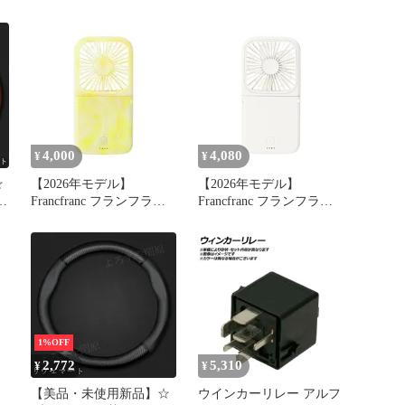
ー
フレ スマートハンディフ
ボックス デリカ D2
ー
ァン シアーマーブル イ
MB36S シートサイドポケ
ズ
エロー 携帯扇風機 風量5
ット ケース レザー セン
セ
段階調整 二つ折り可能
ター隙間埋め 小物入れ
モバイルバッテリー 機能
落下防止 車内アクセアリ
付き USB充電 Type-C対
ーfxd6
応 0
4,000
4,080
¥
¥
☆
【2026年モデル】
【2026年モデル】
Francfranc フランフラン
Francfranc フランフラン
バ
フレ スマートハンディフ
フレ スマートハンディフ
ホ
ァン シアーマーブル イ
ァン ホワイト 携帯扇風
S
エロー 携帯扇風機 風量5
機 風量5段階調整 二つ折
2
段階調整 二つ折り可能
り可能 モバイルバッテリ
モバイルバッテリー 機能
ー 機能付き USB充電
付き USB充電 Type-C対
Type-C対応
応 1
1%OFF
2,772
5,310
¥
¥
【美品・未使用新品】☆
ウインカーリレー アルフ