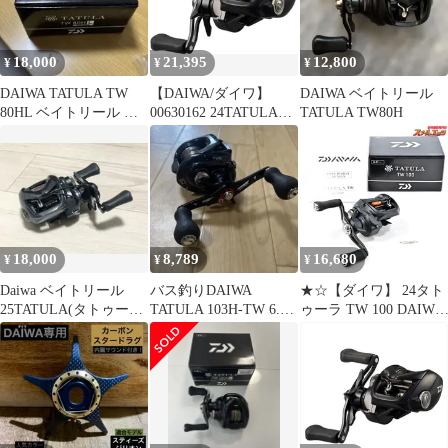
18,000
21,395
12,800
¥
¥
¥
DAIWA TATULA TW
【DAIWA/ダイワ】
DAIWA ベイトリール
80HL ベイトリール 左
00630162 24TATULA
TATULA TW80H
ハンドル
TW 100H (329371) ベイ
トリール
18,000
8,789
16,680
¥
¥
¥
Daiwa ベイトリール
バス釣りDAIWA
★☆【ダイワ】 24タト
25TATULA(タトゥーラ)
TATULA 103H-TW 6.3
ゥーラ TW 100 DAIWA
SV TW 100
TWS 本日値下げ
TATULA★☆m45830