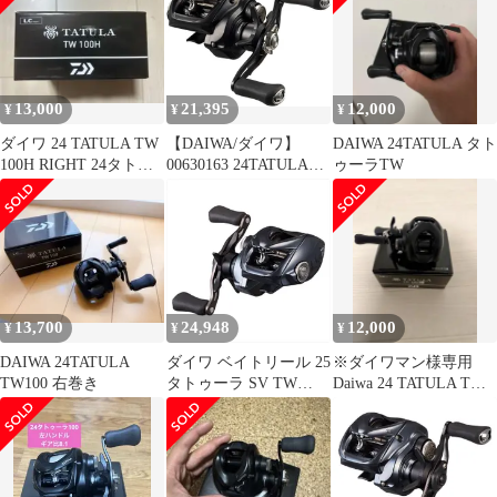
13,000
21,395
12,000
¥
¥
¥
ダイワ 24 TATULA TW
【DAIWA/ダイワ】
DAIWA 24TATULA タト
100H RIGHT 24タトゥ
00630163 24TATULA
ゥーラTW
ーラ
TW 100HL (329388) ベ
イトリール
13,700
24,948
12,000
¥
¥
¥
DAIWA 24TATULA
ダイワ ベイトリール 25
※ダイワマン様専用
TW100 右巻き
タトゥーラ SV TW
Daiwa 24 TATULA TW
100H(右)
100L ベイトリール