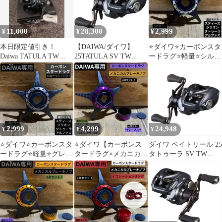
11,000
28,300
2,999
¥
¥
¥
本日限定値引き！
【DAIWA/ダイワ】
⭐️ダイワ⭐️カーボンスタ
Daiwa TATULA TW
25TATULA SV TW
ードラグ⭐️軽量⭐️シルバ
80HL ベイトリール 左
100XH (256615) ベイト
ー⭐️スティーズ⭐️ジリオ
巻き
リール
ン⭐️DAIWA
2,999
4,299
24,948
¥
¥
¥
⭐️ダイワ⭐️カーボンスタ
⭐️ダイワ【カーボンス
ダイワ ベイトリール 25
ードラグ⭐️軽量⭐️グレー
タードラグ×メカニカル
タトゥーラ SV TW
⭐️スティーズ⭐️ジリオン
ブレーキノブ】セット
100XH(右)
⭐️DAIWA
⭐️パープル⭐️新品⭐️