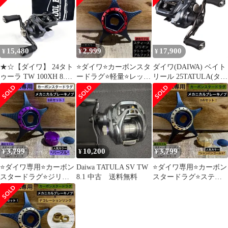
15,480
2,999
17,900
¥
¥
¥
★☆【ダイワ】 24タト
⭐️ダイワ⭐️カーボンスタ
ダイワ(DAIWA) ベイト
ゥーラ TW 100XH 8.1
ードラグ⭐️軽量⭐️レッド
リール 25TATULA(タト
DAIWA
⭐️スティーズ⭐️ジリオン
ゥーラ) SV TW 100 各
TATULA★☆m45146
⭐️DAIWA⭐️
種 (2024年モデル)
3,799
10,200
3,799
¥
¥
¥
⭐️ダイワ専用⭐️カーボン
Daiwa TATULA SV TW
⭐️ダイワ専用⭐️カーボン
スタードラグ⭐️ジリオ
8.1 中古 送料無料
スタードラグ⭐️スティ
ン⭐️スティーズ⭐️アルフ
ーズ⭐️アルファス⭐️ジリ
ァス⭐️2点セット
オン⭐️2点セット