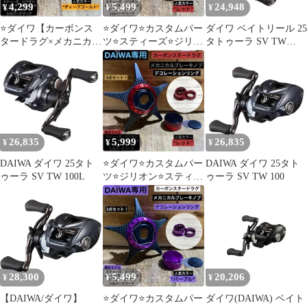
4,299
5,499
24,948
¥
¥
¥
⭐️ダイワ【カーボンス
⭐️ダイワ⭐️カスタムパー
ダイワ ベイトリール 25
タードラグ×メカニカル
ツ⭐️スティーズ⭐️ジリオ
タトゥーラ SV TW
ブレーキノブ】セット
ン⭐️アルファス⭐️レッド
100L(左)
⭐️ディープゴールド
⭐️3点セット
26,835
5,999
26,835
¥
¥
¥
DAIWA ダイワ 25タト
⭐️ダイワ⭐️カスタムパー
DAIWA ダイワ 25タト
ゥーラ SV TW 100L
ツ⭐️ジリオン⭐️スティー
ゥーラ SV TW 100
ズ⭐️アルファス⭐️レッド
⭐️3点セット
28,300
5,499
20,206
¥
¥
¥
【DAIWA/ダイワ】
⭐️ダイワ⭐️カスタムパー
ダイワ(DAIWA) ベイト