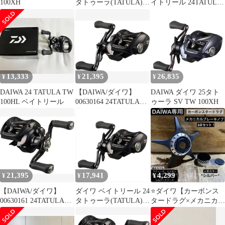
100XH
タトゥーラ(TATULA)
イトリール 24TATULA
TW 100HL(左)
TW 100HL
13,333
21,395
26,835
¥
¥
¥
DAIWA 24 TATULA TW
【DAIWA/ダイワ】
DAIWA ダイワ 25タト
100HL ベイトリール
00630164 24TATULA
ゥーラ SV TW 100XH
TW 100XH (329395) ベ
イトリール
21,395
17,941
4,299
¥
¥
¥
【DAIWA/ダイワ】
ダイワ ベイトリール 24
⭐️ダイワ【カーボンス
00630161 24TATULA
タトゥーラ(TATULA)
タードラグ×メカニカル
TW 100L (329364) ベイ
TW 100(右)
ブレーキノブ】セット
トリール
⭐️シルバー⭐️新品⭐️