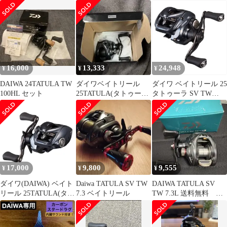
ブレーキノブ】セット
具 中古 良好 K11437602
⭐️ゴールド⭐️新品⭐️
16,000
13,333
24,948
¥
¥
¥
DAIWA 24TATULA TW
ダイワベイトリール
ダイワ ベイトリール 25
100HL セット
25TATULA(タトゥーラ)
タトゥーラ SV TW
SV TW 100XH
100HL(左)
17,000
9,800
9,555
¥
¥
¥
ダイワ(DAIWA) ベイト
Daiwa TATULA SV TW
DAIWA TATULA SV
リール 25TATULA(タト
7.3 ベイトリール
TW 7.3L 送料無料 中
ゥーラ) SV TW 100 各
古
種 (2024年モデル)