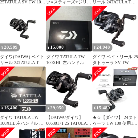
25TATULA SV TW 100
ツ⭐️スティーズ⭐️ジリオ
リール 24TATULA TW
(256578) ベイトリール
ン⭐️アルファス⭐️パープ
1
ル⭐️3点セット
20,589
15,000
24,948
¥
¥
¥
ダイワ(DAIWA) ベイト
ダイワ TATULA TW
ダイワ ベイトリール 25
リール 24TATULA TW
100XHL 左ハンドル 開
タトゥーラ SV TW
100HL 1
封済み未使用品
100XHL(左)
16,400
29,950
15,480
¥
¥
¥
ダイワ TATULA TW
【DAIWA/ダイワ】
★☆【ダイワ】 24タト
100XHL 左ハンドル 開
00630171 25 TATULA
ゥーラ TW 100 使用1回
封済み未使用品
TW 200HL (352065) ベ
DAIWA
イトリール
TATULA★☆m46344