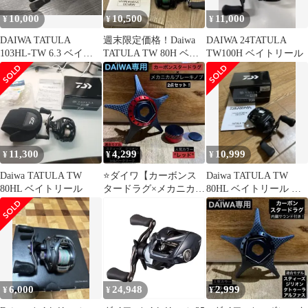
10,000
10,500
11,000
¥
¥
¥
DAIWA TATULA
週末限定価格！Daiwa
DAIWA 24TATULA
103HL-TW 6.3 ベイト
TATULA TW 80H ベイ
TW100H ベイトリール
リール
トリール 美品！
11,300
4,299
10,999
¥
¥
¥
Daiwa TATULA TW
⭐️ダイワ【カーボンス
Daiwa TATULA TW
80HL ベイトリール
タードラグ×メカニカル
80HL ベイトリール 本
ブレーキノブ】セット
体
⭐️レッド⭐️新品⭐️
6,000
24,948
2,999
¥
¥
¥