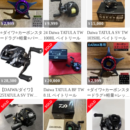
2,999
9,999
15,000
¥
¥
¥
⭐️ダイワ⭐️カーボンスタ
24 Daiwa TATULA TW
Daiwa TATULA SV TW
ードラグ⭐️軽量⭐️パープ
100HL ベイトリール
103SHL ベイトリール
ル⭐️スティーズ⭐️ジリオ
ン⭐️DAIWA
28,300
20,000
2,999
¥
¥
¥
【DAIWA/ダイワ】
Daiwa TATULA BF TW
⭐️ダイワ⭐️カーボンスタ
25TATULA SV TW
8.1L ベイトリール
ードラグ⭐️軽量⭐️レッド
100HL (256608) ベイト
⭐️スティーズ⭐️ジリオン
リール
⭐️DAIWA⭐️