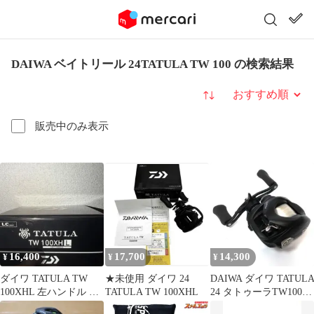
DAIWA ベイトリール 24TATULA TW 100 の検索結果
並び替え
販売中のみ表示
16,400
17,700
14,300
¥
¥
¥
ダイワ TATULA TW
★未使用 ダイワ 24
DAIWA ダイワ TATUL
100XHL 左ハンドル 開
TATULA TW 100XHL
24 タトゥーラTW100
封済み未使用品
XH ベイトリール