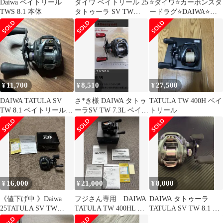
Daiwa ベイトリール
ダイワ ベイトリール 25
⭐️ダイワ⭐️カーボンスタ
TWS 8.1 本体
タトゥーラ SV TW
ードラグ⭐️DAIWA⭐️オ
100(右)
ールブラック⭐️スティ
ーズ⭐️ジリオン
11,700
8,510
27,500
¥
¥
¥
DAIWA TATULA SV
さ*き様 DAIWA タトゥ
TATULA TW 400H ベイ
TW 8.1 ベイトリール
ーラSV TW 7.3L ベイト
トリール
本体
リール 本体
16,000
21,000
8,000
¥
¥
¥
《値下げ中 》Daiwa
フジさん専用 DAIWA
DAIWA タトゥーラ
25TATULA SV TW
TATULA TW 400HL ベ
TATULA SV TW 8.1 ベ
100XH ベイトリール
イトリール 本体
イトリール