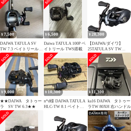
7,500
6,500
28,300
¥
¥
¥
DAIWA TATULA SV
Daiwa TATULA 100P ベ
【DAIWA/ダイワ】
TW 7.3 ベイトリール
イトリール TWS搭載
25TATULA SV TW
本体
100H (256592) ベイトリ
ール
9,000
10,300
11,300
¥
¥
¥
★★DAIWA タトゥー
n*d様 DAIWA TATULA
ka16 DAIWA タトゥー
ラ SV TW 6.3★★
HLC-TW 8.1 ベイトリ
ラTW 80XH 右ハンドル
ール 本体