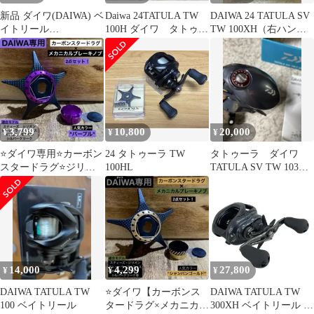
新品 ダイワ(DAIWA) ベ
Daiwa 24TATULA TW
DAIWA 24 TATULA SV
イトリール
100H ダイワ タトゥー
TW 100XH（右ハンド
25TATULA(タトゥーラ)
ラ
ル ）
SV TW 100XHL
3,799
10,800
20,000
¥
¥
¥
⭐️ダイワ専用⭐️カーボン
24 タトゥーラ TW
タトゥーラ ダイワ
スタードラグ⭐️ジリオ
100HL
TATULA SV TW 103H
ン⭐️スティーズ⭐️アルフ
ベイトリール
ァス⭐️2点セット
14,000
4,299
27,800
¥
¥
¥
DAIWA TATULA TW
⭐️ダイワ【カーボンス
DAIWA TATULA TW
100 ベイトリール
タードラグ×メカニカル
300XH ベイトリール 釣