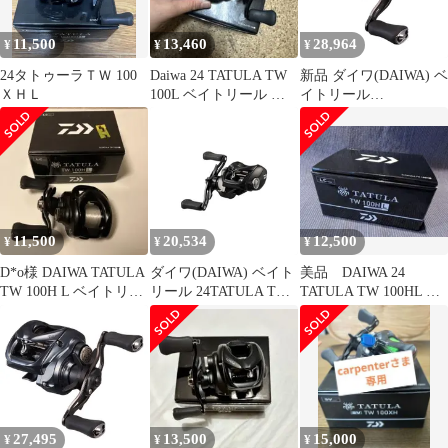
11,500
13,460
28,964
¥
¥
¥
24タトゥーラＴＷ 100
Daiwa 24 TATULA TW
新品 ダイワ(DAIWA) ベ
ＸＨＬ
100L ベイトリール 本
イトリール
体
25TATULA(タトゥーラ)
SV TW 100HL
11,500
20,534
12,500
¥
¥
¥
D*o様 DAIWA TATULA
ダイワ(DAIWA) ベイト
美品 DAIWA 24
TW 100H L ベイトリー
リール 24TATULA TW
TATULA TW 100HL ベ
ル
100XH 1
イトリール 本体
27,495
13,500
15,000
¥
¥
¥