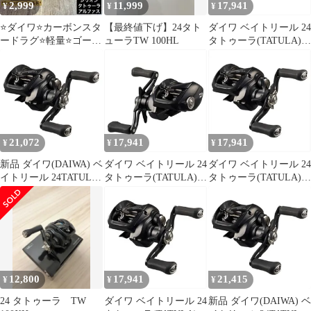
2,999
11,999
17,941
¥
¥
¥
⭐️ダイワ⭐️カーボンスタ
【最終値下げ】24タト
ダイワ ベイトリール 24
ードラグ⭐️軽量⭐️ゴール
ューラTW 100HL
タトゥーラ(TATULA)
ド⭐️スティーズ⭐️ジリオ
TW 100XH(右)
ン⭐️DAIWA
21,072
17,941
17,941
¥
¥
¥
新品 ダイワ(DAIWA) ベ
ダイワ ベイトリール 24
ダイワ ベイトリール 24
イトリール 24TATULA
タトゥーラ(TATULA)
タトゥーラ(TATULA)
TW 100XHL
TW 100H(右)
TW 100L(左)
12,800
17,941
21,415
¥
¥
¥
24 タトゥーラ TW
ダイワ ベイトリール 24
新品 ダイワ(DAIWA) ベ