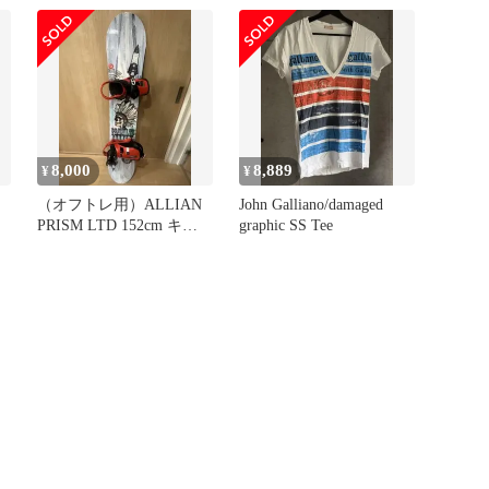
8,000
8,889
¥
¥
（オフトレ用）ALLIAN
John Galliano/damaged
PRISM LTD 152cm キャ
graphic SS Tee
ンバー