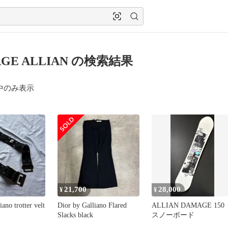
GE ALLIAN の検索結果
中のみ表示
21,700
28,000
¥
¥
ano trotter velt
Dior by Galliano Flared
ALLIAN DAMAGE 150
Slacks black
スノーボード