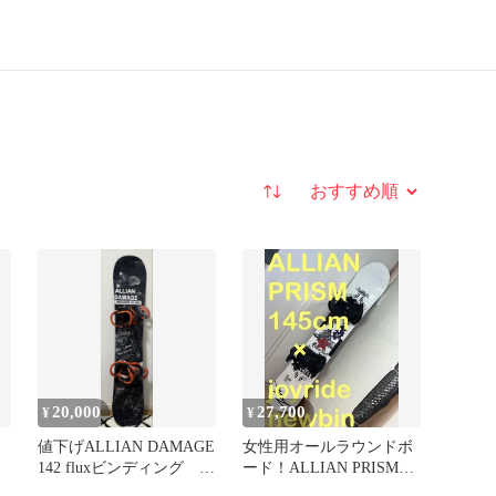
並び替え
20,000
27,700
¥
¥
値下げALLIAN DAMAGE
女性用オールラウンドボ
142 fluxビンディング ケ
ード！ALLIAN PRISM
ースセット
145cm 新品バイン