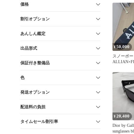
価格
割引オプション
あんしん鑑定
50,000
¥
出品形式
スノーボー
ALLIAN×
保証付き整備品
ーツ26.5c
色
発送オプション
配送料の負担
20,400
¥
タイムセール割引率
Dior by Gall
sunglasses b